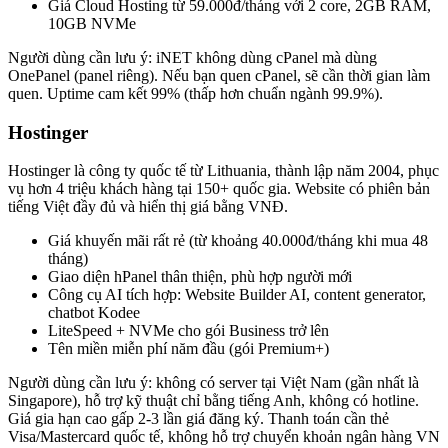
Giá Cloud Hosting từ 59.000đ/tháng với 2 core, 2GB RAM,
10GB NVMe
Người dùng cần lưu ý: iNET không dùng cPanel mà dùng
OnePanel (panel riêng). Nếu bạn quen cPanel, sẽ cần thời gian làm
quen. Uptime cam kết 99% (thấp hơn chuẩn ngành 99.9%).
Hostinger
Hostinger là công ty quốc tế từ Lithuania, thành lập năm 2004, phục
vụ hơn 4 triệu khách hàng tại 150+ quốc gia. Website có phiên bản
tiếng Việt đầy đủ và hiển thị giá bằng VNĐ.
Giá khuyến mãi rất rẻ (từ khoảng 40.000đ/tháng khi mua 48
tháng)
Giao diện hPanel thân thiện, phù hợp người mới
Công cụ AI tích hợp: Website Builder AI, content generator,
chatbot Kodee
LiteSpeed + NVMe cho gói Business trở lên
Tên miền miễn phí năm đầu (gói Premium+)
Người dùng cần lưu ý: không có server tại Việt Nam (gần nhất là
Singapore), hỗ trợ kỹ thuật chỉ bằng tiếng Anh, không có hotline.
Giá gia hạn cao gấp 2-3 lần giá đăng ký. Thanh toán cần thẻ
Visa/Mastercard quốc tế, không hỗ trợ chuyển khoản ngân hàng VN