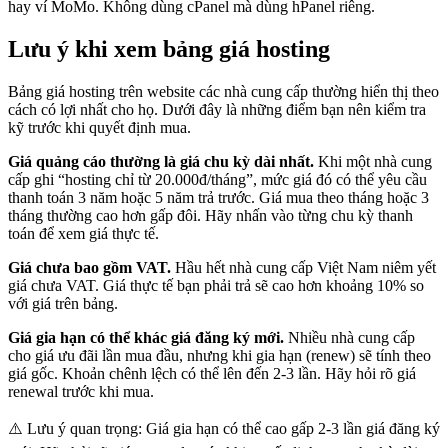
hay ví MoMo. Không dùng cPanel mà dùng hPanel riêng.
Lưu ý khi xem bảng giá hosting
Bảng giá hosting trên website các nhà cung cấp thường hiển thị theo
cách có lợi nhất cho họ. Dưới đây là những điểm bạn nên kiểm tra
kỹ trước khi quyết định mua.
Giá quảng cáo thường là giá chu kỳ dài nhất.
Khi một nhà cung
cấp ghi “hosting chỉ từ 20.000đ/tháng”, mức giá đó có thể yêu cầu
thanh toán 3 năm hoặc 5 năm trả trước. Giá mua theo tháng hoặc 3
tháng thường cao hơn gấp đôi. Hãy nhấn vào từng chu kỳ thanh
toán để xem giá thực tế.
Giá chưa bao gồm VAT.
Hầu hết nhà cung cấp Việt Nam niêm yết
giá chưa VAT. Giá thực tế bạn phải trả sẽ cao hơn khoảng 10% so
với giá trên bảng.
Giá gia hạn có thể khác giá đăng ký mới.
Nhiều nhà cung cấp
cho giá ưu đãi lần mua đầu, nhưng khi gia hạn (renew) sẽ tính theo
giá gốc. Khoản chênh lệch có thể lên đến 2-3 lần. Hãy hỏi rõ giá
renewal trước khi mua.
⚠️ Lưu ý quan trọng: Giá gia hạn có thể cao gấp 2-3 lần giá đăng ký