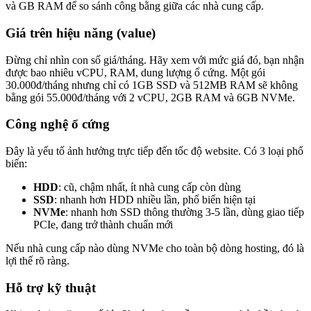
và GB RAM để so sánh công bằng giữa các nhà cung cấp.
Giá trên hiệu năng (value)
Đừng chỉ nhìn con số giá/tháng. Hãy xem với mức giá đó, bạn nhận
được bao nhiêu vCPU, RAM, dung lượng ổ cứng. Một gói
30.000đ/tháng nhưng chỉ có 1GB SSD và 512MB RAM sẽ không
bằng gói 55.000đ/tháng với 2 vCPU, 2GB RAM và 6GB NVMe.
Công nghệ ổ cứng
Đây là yếu tố ảnh hưởng trực tiếp đến tốc độ website. Có 3 loại phổ
biến:
HDD
: cũ, chậm nhất, ít nhà cung cấp còn dùng
SSD
: nhanh hơn HDD nhiều lần, phổ biến hiện tại
NVMe
: nhanh hơn SSD thông thường 3-5 lần, dùng giao tiếp
PCIe, đang trở thành chuẩn mới
Nếu nhà cung cấp nào dùng NVMe cho toàn bộ dòng hosting, đó là
lợi thế rõ ràng.
Hỗ trợ kỹ thuật