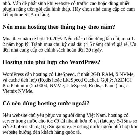
nhỏ. Vấn đề phát sinh khi website có traffic cao hoặc dùng nhiều
plugin nặng trên gói cấu hình thấp. Hãy chọn nhà cung cấp có cam
kết uptime SLA rõ ràng.
Nên mua hosting theo tháng hay theo năm?
Mua theo năm rẻ hơn 10-20%. Nếu chắc chắn dùng lâu dài, mua 1-
2 năm hợp lý. Tránh mua chu kỳ quá dài (4-5 năm) chỉ vì giá rẻ. Ưu
tiên nhà cung cấp có chính sách hoàn tiền 30 ngày.
Hosting nào phù hợp cho WordPress?
WordPress cần hosting có LiteSpeed, ít nhất 2GB RAM, ổ NVMe,
và cache tích hợp (Redis hoặc LiteSpeed Cache). Gợi ý: AZDIGI
Pro Platinum (55.000đ, NVMe, LiteSpeed, Redis, cPanel) hoặc
Vietnix NVMe.
Có nên dùng hosting nước ngoài?
Nếu website chủ yếu phục vụ người dùng Việt Nam, hosting có
server trong nước cho tốc độ tải nhanh hơn rõ rệt (latency 5-15ms so
với 30-50ms khi đặt tại Singapore). Hosting nước ngoài phù hợp khi
website hướng đến khách hàng quốc tế.