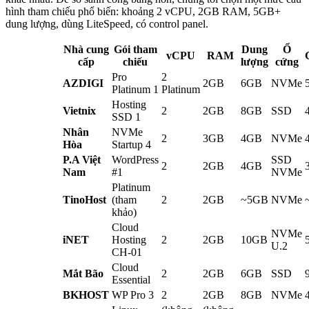
hình tham chiếu phổ biến: khoảng 2 vCPU, 2GB RAM, 5GB+
dung lượng, dùng LiteSpeed, có control panel.
Nhà cung
Gói tham
Dung
Ổ
vCPU
RAM
cấp
chiếu
lượng
cứng
Pro
2
AZDIGI
2GB
6GB
NVMe
Platinum 1
Platinum
Hosting
Vietnix
2
2GB
8GB
SSD
SSD 1
Nhân
NVMe
2
3GB
4GB
NVMe
Hòa
Startup 4
P.A Việt
WordPress
SSD
2
2GB
4GB
Nam
#1
NVMe
Platinum
TinoHost
(tham
2
2GB
~5GB
NVMe
khảo)
Cloud
NVMe
iNET
Hosting
2
2GB
10GB
U.2
CH-01
Cloud
Mắt Bão
2
2GB
6GB
SSD
Essential
BKHOST
WP Pro 3
2
2GB
8GB
NVMe