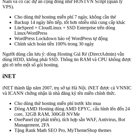
Nam và có các dự án cộng đồng như HOSTVN Script (quản lý
VPS).
Cho dùng thử hosting miễn phí 7 ngày, không cần thẻ
Backup 14 ngày liên tiếp, tốt hơn nhiều nhà cung cấp khác
LiteSpeed + CloudLinux + SSD Enterprise trên dòng
Linux/WordPress
WordPress Lockdown bảo vệ WordPress tự động
Chính sách hoàn tiền 100% trong 30 ngày
Người dùng cần lưu ý: dòng Hosting Giá Rẻ (DirectAdmin) vẫn
dùng HDD, không phải SSD. Thông tin RAM và CPU không được
ghi rõ trên một số gói hosting.
iNET
iNET thành lập năm 2007, trụ sở tại Hà Nội. iNET được cả VNNIC
và ICANN chứng nhận là nhà đăng ký tên miền chính thức.
Cho dùng thử hosting miễn phí trước khi mua
Dòng AMD Hosting dùng AMD EPYC, cấu hình lên đến 24
core, 32GB RAM, 300GB NVMe
OnePanel (tự phát triển), tích hợp sẵn WAF, Antivirus, Bot
Management, 2FA
Tặng Rank Math SEO Pro, MyThemeShop themes