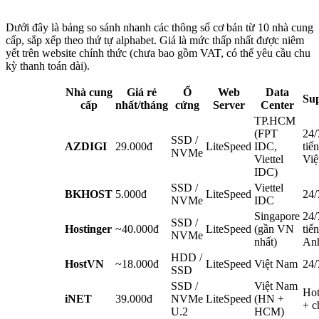
Dưới đây là bảng so sánh nhanh các thông số cơ bản từ 10 nhà cung
cấp, sắp xếp theo thứ tự alphabet. Giá là mức thấp nhất được niêm
yết trên website chính thức (chưa bao gồm VAT, có thể yêu cầu chu
kỳ thanh toán dài).
Nhà cung
Giá rẻ
Ổ
Web
Data
Su
cấp
nhất/tháng
cứng
Server
Center
TP.HCM
(FPT
24/
SSD /
AZDIGI
29.000đ
LiteSpeed
IDC,
tiế
NVMe
Viettel
Việ
IDC)
SSD /
Viettel
BKHOST
5.000đ
LiteSpeed
24/
NVMe
IDC
Singapore
24/
SSD /
Hostinger
~40.000đ
LiteSpeed
(gần VN
tiế
NVMe
nhất)
An
HDD /
HostVN
~18.000đ
LiteSpeed
Việt Nam
24/
SSD
SSD /
Việt Nam
Hot
iNET
39.000đ
NVMe
LiteSpeed
(HN +
+ c
U.2
HCM)