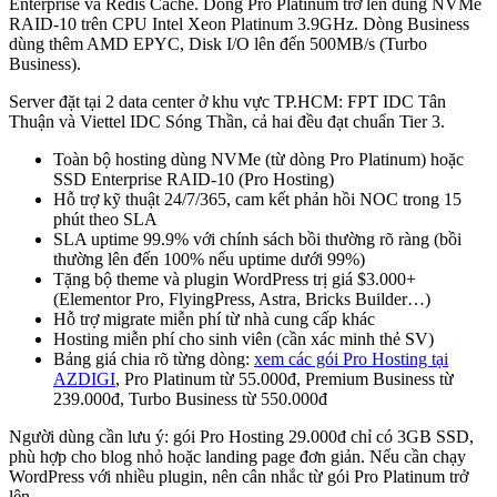
Enterprise và Redis Cache. Dòng Pro Platinum trở lên dùng NVMe
RAID-10 trên CPU Intel Xeon Platinum 3.9GHz. Dòng Business
dùng thêm AMD EPYC, Disk I/O lên đến 500MB/s (Turbo
Business).
Server đặt tại 2 data center ở khu vực TP.HCM: FPT IDC Tân
Thuận và Viettel IDC Sóng Thần, cả hai đều đạt chuẩn Tier 3.
Toàn bộ hosting dùng NVMe (từ dòng Pro Platinum) hoặc
SSD Enterprise RAID-10 (Pro Hosting)
Hỗ trợ kỹ thuật 24/7/365, cam kết phản hồi NOC trong 15
phút theo SLA
SLA uptime 99.9% với chính sách bồi thường rõ ràng (bồi
thường lên đến 100% nếu uptime dưới 99%)
Tặng bộ theme và plugin WordPress trị giá $3.000+
(Elementor Pro, FlyingPress, Astra, Bricks Builder…)
Hỗ trợ migrate miễn phí từ nhà cung cấp khác
Hosting miễn phí cho sinh viên (cần xác minh thẻ SV)
Bảng giá chia rõ từng dòng:
xem các gói Pro Hosting tại
AZDIGI
, Pro Platinum từ 55.000đ, Premium Business từ
239.000đ, Turbo Business từ 550.000đ
Người dùng cần lưu ý: gói Pro Hosting 29.000đ chỉ có 3GB SSD,
phù hợp cho blog nhỏ hoặc landing page đơn giản. Nếu cần chạy
WordPress với nhiều plugin, nên cân nhắc từ gói Pro Platinum trở
lên.