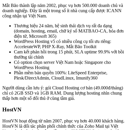
Mắt Bão thành lập năm 2002, phục vụ hơn 500.000 doanh chủ và
doanh nghiệp. Đây là một trong số ít nhà cung cấp được ICANN
công nhận tại Việt Nam.
Thương hiệu 24 năm, hệ sinh thái dịch vụ rất đa dạng
(domain, hosting, email, chữ ký số MATBAO-CA, hóa đơn
điện tử, Microsoft 365)
WordPress Hosting v5 có nhiều công cụ tối ưu riêng:
AccelerateWP, PHP X-Ray, Mắt Bão Toolkit
Cam kết phản hồi trong 15 phút, SLA uptime 99.9% với bồi
thường tài chính
Có option chọn server Việt Nam hoặc Singapore cho
WordPress Hosting
Phần mềm bản quyền 100%: LiteSpeed Enterprise,
Plesk/DirectAdmin, CloudLinux, Imunify360
Người dùng cần lưu ý: gói Cloud Hosting cơ bản (49.000đ/tháng)
chỉ có 2GB SSD và 1GB RAM. Dung lượng hosting nhìn chung
thấp hơn một số đối thủ ở cùng tầm giá.
HostVN
HostVN hoạt động từ năm 2007, phục vụ hơn 40.000 khách hàng.
HostVN là đối tác phân phối chính thức của Zoho Mail tại Việt