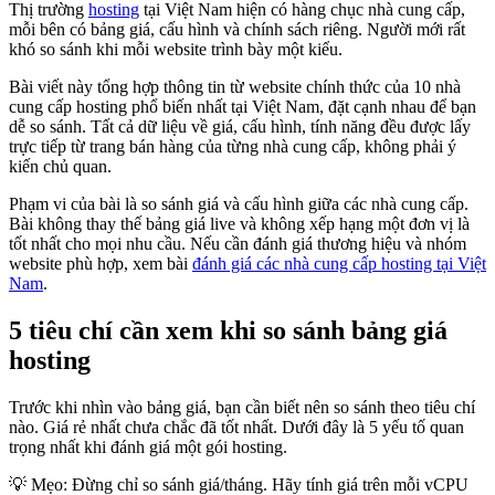
Thị trường
hosting
tại Việt Nam hiện có hàng chục nhà cung cấp,
mỗi bên có bảng giá, cấu hình và chính sách riêng. Người mới rất
khó so sánh khi mỗi website trình bày một kiểu.
Bài viết này tổng hợp thông tin từ website chính thức của 10 nhà
cung cấp hosting phổ biến nhất tại Việt Nam, đặt cạnh nhau để bạn
dễ so sánh. Tất cả dữ liệu về giá, cấu hình, tính năng đều được lấy
trực tiếp từ trang bán hàng của từng nhà cung cấp, không phải ý
kiến chủ quan.
Phạm vi của bài là so sánh giá và cấu hình giữa các nhà cung cấp.
Bài không thay thế bảng giá live và không xếp hạng một đơn vị là
tốt nhất cho mọi nhu cầu. Nếu cần đánh giá thương hiệu và nhóm
website phù hợp, xem bài
đánh giá các nhà cung cấp hosting tại Việt
Nam
.
5 tiêu chí cần xem khi so sánh bảng giá
hosting
Trước khi nhìn vào bảng giá, bạn cần biết nên so sánh theo tiêu chí
nào. Giá rẻ nhất chưa chắc đã tốt nhất. Dưới đây là 5 yếu tố quan
trọng nhất khi đánh giá một gói hosting.
💡 Mẹo: Đừng chỉ so sánh giá/tháng. Hãy tính giá trên mỗi vCPU