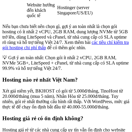
Website hướng
Hostinger (server
đến khách
Singapore/US/EU)
quốc tế
Nếu bạn chưa biết nên chọn gì, gợi ý an toàn nhất là chọn gói
hosting có ít nhất 2 vCPU, 2GB RAM, dung lượng NVMe từ 5GB
trở lên, dùng LiteSpeed và cPanel, từ nhà cung cấp có SLA uptime
rõ ràng và hỗ trợ tiếng Việt 24/7. Xem thêm bài
các tiêu chí kiểm tra
gói hosting chi phí thấp
để có thêm góc nhìn.
💡 Gợi ý an toàn nhất: Chọn gói ít nhất 2 vCPU, 2GB RAM,
NVMe 5GB+, LiteSpeed + cPanel, từ nhà cung cấp có SLA uptime
99.9% và hỗ trợ tiếng Việt 24/7.
Hosting nào rẻ nhất Việt Nam?
Xét giá niêm yết, BKHOST có gói từ 5.000đ/tháng, TinoHost từ
20.000đ/tháng (mua 5 năm), Nhân Hòa từ 25.000đ/tháng. Tuy
nhiên, gói rẻ nhất thường cấu hình rất thấp. Với WordPress, mức giá
thực tế để chạy ổn định bắt đầu từ 40.000-55.000đ/tháng.
Hosting giá rẻ có ổn định không?
Hosting giá rẻ từ các nhà cung cấp uy tín vẫn ổn định cho website