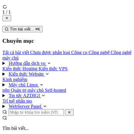
1 / 1
Tìm bài viết...
⌘
K
Chuyên mục
Tất cả bài viết
Chưa được phân loại
Công cụ
Công nghệ
Công nghệ
máy chủ
Hướng dẫn dịch vụ
Kiến thức Hosting
Kiến thức VPS
Kiến thức Website
Kinh nghiệm
Máy chủ Linux
n8n
Quản trị máy chủ
Self-hosted
Tin tức AZDIGI
Trí tuệ nhân tạo
WebServer Panel
Tìm bài viết...