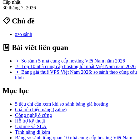
Cập nhật
30 tháng 7, 2026
Chủ đề
#so sánh
Bài viết liên quan
So sánh 5 nhà cung cấp hosting Việt Nam năm 2026
Top 10 nhà cung cấp hosting tốt nhất Việt Nam năm 2026
Bảng giá thuê VPS Việt Nam 2026: so sánh theo cùng cấu
hình
Mục lục
5 tiêu chí cần xem khi so sánh bảng giá hosting
Giá trên hiệu năng (value)
Công nghệ ổ cứng
Hỗ trợ kỹ thuật
Uptime và SLA
Tính năng đi kèm
Bảng so sánh tổng quan 10 nhà cung cấp hosting Việt Nam