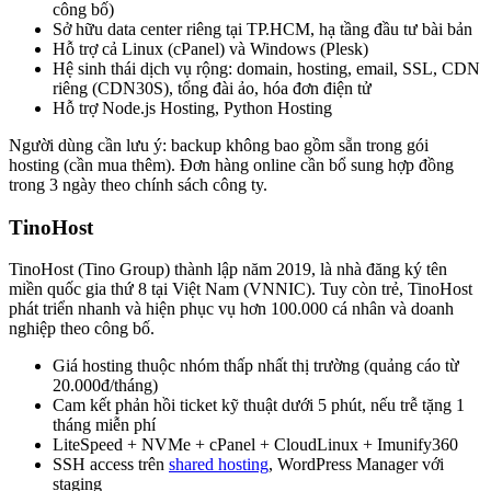
công bố)
Sở hữu data center riêng tại TP.HCM, hạ tầng đầu tư bài bản
Hỗ trợ cả Linux (cPanel) và Windows (Plesk)
Hệ sinh thái dịch vụ rộng: domain, hosting, email, SSL, CDN
riêng (CDN30S), tổng đài ảo, hóa đơn điện tử
Hỗ trợ Node.js Hosting, Python Hosting
Người dùng cần lưu ý: backup không bao gồm sẵn trong gói
hosting (cần mua thêm). Đơn hàng online cần bổ sung hợp đồng
trong 3 ngày theo chính sách công ty.
TinoHost
TinoHost (Tino Group) thành lập năm 2019, là nhà đăng ký tên
miền quốc gia thứ 8 tại Việt Nam (VNNIC). Tuy còn trẻ, TinoHost
phát triển nhanh và hiện phục vụ hơn 100.000 cá nhân và doanh
nghiệp theo công bố.
Giá hosting thuộc nhóm thấp nhất thị trường (quảng cáo từ
20.000đ/tháng)
Cam kết phản hồi ticket kỹ thuật dưới 5 phút, nếu trễ tặng 1
tháng miễn phí
LiteSpeed + NVMe + cPanel + CloudLinux + Imunify360
SSH access trên
shared hosting
, WordPress Manager với
staging