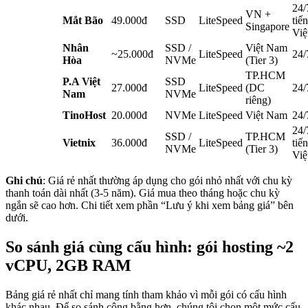
24/
VN +
Mắt Bão
49.000đ
SSD
LiteSpeed
tiế
Singapore
Việ
Nhân
SSD /
Việt Nam
~25.000đ
LiteSpeed
24/
Hòa
NVMe
(Tier 3)
TP.HCM
P.A Việt
SSD
27.000đ
LiteSpeed
(DC
24/
Nam
NVMe
riêng)
TinoHost
20.000đ
NVMe
LiteSpeed
Việt Nam
24/
24/
SSD /
TP.HCM
Vietnix
36.000đ
LiteSpeed
tiế
NVMe
(Tier 3)
Việ
Ghi chú
: Giá rẻ nhất thường áp dụng cho gói nhỏ nhất với chu kỳ
thanh toán dài nhất (3-5 năm). Giá mua theo tháng hoặc chu kỳ
ngắn sẽ cao hơn. Chi tiết xem phần “Lưu ý khi xem bảng giá” bên
dưới.
So sánh giá cùng cấu hình: gói hosting ~2
vCPU, 2GB RAM
Bảng giá rẻ nhất chỉ mang tính tham khảo vì mỗi gói có cấu hình
khác nhau. Để so sánh công bằng hơn, chúng tôi chọn một mức cấu