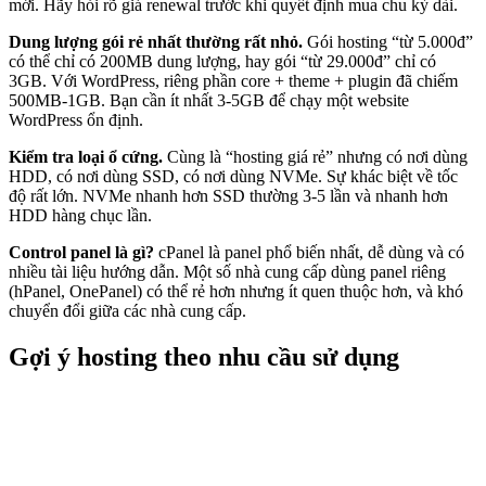
mới. Hãy hỏi rõ giá renewal trước khi quyết định mua chu kỳ dài.
Dung lượng gói rẻ nhất thường rất nhỏ.
Gói hosting “từ 5.000đ”
có thể chỉ có 200MB dung lượng, hay gói “từ 29.000đ” chỉ có
3GB. Với WordPress, riêng phần core + theme + plugin đã chiếm
500MB-1GB. Bạn cần ít nhất 3-5GB để chạy một website
WordPress ổn định.
Kiểm tra loại ổ cứng.
Cùng là “hosting giá rẻ” nhưng có nơi dùng
HDD, có nơi dùng SSD, có nơi dùng NVMe. Sự khác biệt về tốc
độ rất lớn. NVMe nhanh hơn SSD thường 3-5 lần và nhanh hơn
HDD hàng chục lần.
Control panel là gì?
cPanel là panel phổ biến nhất, dễ dùng và có
nhiều tài liệu hướng dẫn. Một số nhà cung cấp dùng panel riêng
(hPanel, OnePanel) có thể rẻ hơn nhưng ít quen thuộc hơn, và khó
chuyển đổi giữa các nhà cung cấp.
Gợi ý hosting theo nhu cầu sử dụng