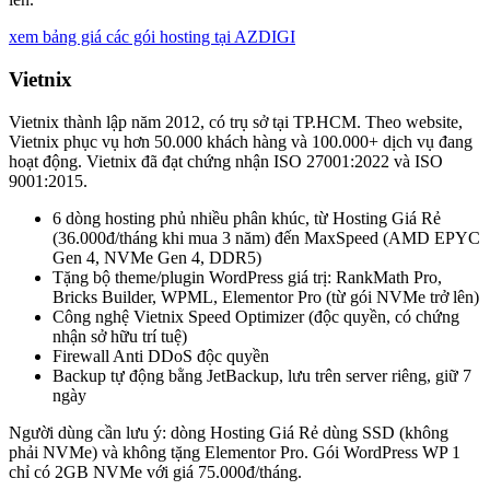
xem bảng giá các gói hosting tại AZDIGI
Vietnix
Vietnix thành lập năm 2012, có trụ sở tại TP.HCM. Theo website,
Vietnix phục vụ hơn 50.000 khách hàng và 100.000+ dịch vụ đang
hoạt động. Vietnix đã đạt chứng nhận ISO 27001:2022 và ISO
9001:2015.
6 dòng hosting phủ nhiều phân khúc, từ Hosting Giá Rẻ
(36.000đ/tháng khi mua 3 năm) đến MaxSpeed (AMD EPYC
Gen 4, NVMe Gen 4, DDR5)
Tặng bộ theme/plugin WordPress giá trị: RankMath Pro,
Bricks Builder, WPML, Elementor Pro (từ gói NVMe trở lên)
Công nghệ Vietnix Speed Optimizer (độc quyền, có chứng
nhận sở hữu trí tuệ)
Firewall Anti DDoS độc quyền
Backup tự động bằng JetBackup, lưu trên server riêng, giữ 7
ngày
Người dùng cần lưu ý: dòng Hosting Giá Rẻ dùng SSD (không
phải NVMe) và không tặng Elementor Pro. Gói WordPress WP 1
chỉ có 2GB NVMe với giá 75.000đ/tháng.