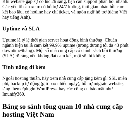
Khi website gặp sự cố lúc 2h sáng, bạn cần support phản hồi nhanh.
Các yếu tố cần xem: có hỗ trợ 24/7 không, thời gian phản hồi cam
kết bao lâu, có hotline hay chỉ ticket, và ngôn ngữ hỗ trợ (tiếng Việt
hay tiếng Anh).
Uptime và SLA
Uptime là tỷ lệ thời gian server hoạt động bình thường. Chuẩn
ngành hiện tại là cam kết 99.9% uptime (tương đương tối đa 43 phút
downtime/tháng). Một số nhà cung cấp có chính sách bồi thường
(SLA) rõ ràng nếu không đạt cam kết, một số thì không.
Tính năng đi kèm
Ngoài hosting thuần, hãy xem nhà cung cấp tặng kèm gì: SSL miễn
phí, backup tự động (giữ bao nhiêu ngày), hỗ trợ migrate website,
tặng theme/plugin WordPress, hay các công cụ bảo mật như
Imunify360.
Bảng so sánh tổng quan 10 nhà cung cấp
hosting Việt Nam