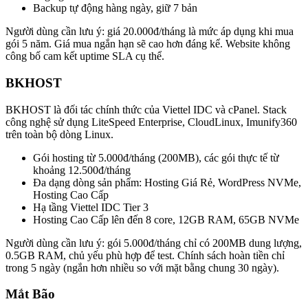
Backup tự động hàng ngày, giữ 7 bản
Người dùng cần lưu ý: giá 20.000đ/tháng là mức áp dụng khi mua
gói 5 năm. Giá mua ngắn hạn sẽ cao hơn đáng kể. Website không
công bố cam kết uptime SLA cụ thể.
BKHOST
BKHOST là đối tác chính thức của Viettel IDC và cPanel. Stack
công nghệ sử dụng LiteSpeed Enterprise, CloudLinux, Imunify360
trên toàn bộ dòng Linux.
Gói hosting từ 5.000đ/tháng (200MB), các gói thực tế từ
khoảng 12.500đ/tháng
Đa dạng dòng sản phẩm: Hosting Giá Rẻ, WordPress NVMe,
Hosting Cao Cấp
Hạ tầng Viettel IDC Tier 3
Hosting Cao Cấp lên đến 8 core, 12GB RAM, 65GB NVMe
Người dùng cần lưu ý: gói 5.000đ/tháng chỉ có 200MB dung lượng,
0.5GB RAM, chủ yếu phù hợp để test. Chính sách hoàn tiền chỉ
trong 5 ngày (ngắn hơn nhiều so với mặt bằng chung 30 ngày).
Mắt Bão