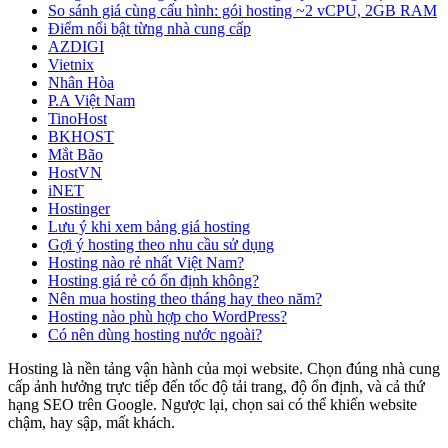
So sánh giá cùng cấu hình: gói hosting ~2 vCPU, 2GB RAM
Điểm nổi bật từng nhà cung cấp
AZDIGI
Vietnix
Nhân Hòa
P.A Việt Nam
TinoHost
BKHOST
Mắt Bão
HostVN
iNET
Hostinger
Lưu ý khi xem bảng giá hosting
Gợi ý hosting theo nhu cầu sử dụng
Hosting nào rẻ nhất Việt Nam?
Hosting giá rẻ có ổn định không?
Nên mua hosting theo tháng hay theo năm?
Hosting nào phù hợp cho WordPress?
Có nên dùng hosting nước ngoài?
Hosting là nền tảng vận hành của mọi website. Chọn đúng nhà cung
cấp ảnh hưởng trực tiếp đến tốc độ tải trang, độ ổn định, và cả thứ
hạng SEO trên Google. Ngược lại, chọn sai có thể khiến website
chậm, hay sập, mất khách.