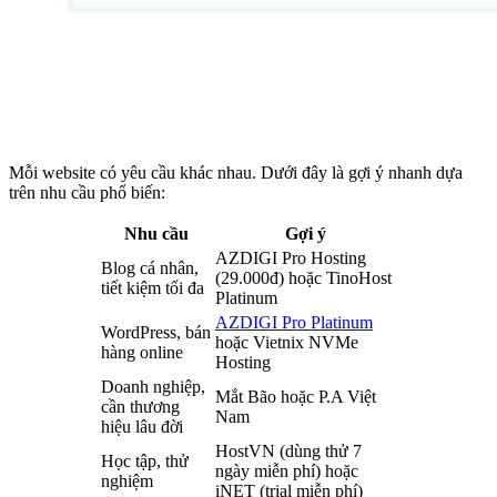
Mỗi website có yêu cầu khác nhau. Dưới đây là gợi ý nhanh dựa
trên nhu cầu phổ biến:
Nhu cầu
Gợi ý
AZDIGI Pro Hosting
Blog cá nhân,
(29.000đ) hoặc TinoHost
tiết kiệm tối đa
Platinum
AZDIGI Pro Platinum
WordPress, bán
hoặc Vietnix NVMe
hàng online
Hosting
Doanh nghiệp,
Mắt Bão hoặc P.A Việt
cần thương
Nam
hiệu lâu đời
HostVN (dùng thử 7
Học tập, thử
ngày miễn phí) hoặc
nghiệm
iNET (trial miễn phí)