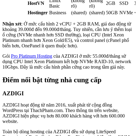
Linux
(không
(không
HostVN
2GB
SSD
Basic
rõ)
rõ)
Hostinger
Business
(shared)
(shared)
50GB
NVMe
Nhận xét
: Ở mức cấu hình 2 vCPU + 2GB RAM, giá dao động từ
khoảng 39.000đ đến 99.000đ/tháng. Tuy nhiên, cần lưu ý thêm loại
ổ cứng (NVMe nhanh hơn SSD thường), loại CPU (Intel Xeon
Platinum nhanh hơn Xeon Gold/E5), và control panel (cPanel phổ
biến hơn, OnePanel ít quen thuộc hơn).
Gói
Pro Platinum Hosting
của AZDIGI ở mức 55.000đ/tháng sử
dụng CPU Intel Xeon Platinum kết hợp NVMe RAID-10, network
10Gbps. Đây là mức cấu hình phần cứng cao trong tầm giá này.
Điểm nổi bật từng nhà cung cấp
AZDIGI
AZDIGI hoạt động từ năm 2016, xuất phát từ cộng đồng
WordPress tại ThachPham.com. Theo thông tin trên website,
AZDIGI hiện phục vụ hơn 80.000 khách hàng với hơn 600.000
website.
Toàn bộ dòng hosting của AZDIGI đều sử dụng LiteSpeed