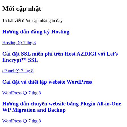
Mới cập nhật
15 bài viết được cập nhật gần đây
Hướng dẫn đăng ký Hosting
Hosting
7 thg 8
Cài đặt SSL miễn phí trên Host AZDIGI với Let’s
Encrypt™ SSL
cPanel
7 thg 8
Cài đặt và thiết lập website WordPress
WordPress
7 thg 8
Hướng dẫn chuyển website bằng Plugin All-in-One
WP Migration and Backup
WordPress
7 thg 8