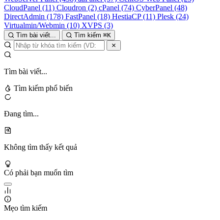
CloudPanel
(11)
Cloudron
(2)
cPanel
(74)
CyberPanel
(48)
DirectAdmin
(178)
FastPanel
(18)
HestiaCP
(11)
Plesk
(24)
Virtualmin/Webmin
(10)
XVPS
(3)
Tìm bài viết...
Tìm kiếm
⌘
K
Tìm bài viết...
Tìm kiếm phổ biến
Đang tìm...
Không tìm thấy kết quả
Có phải bạn muốn tìm
Mẹo tìm kiếm