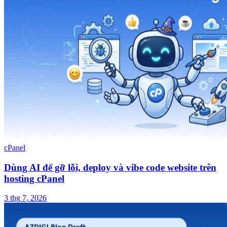
cPanel
Dùng AI để gỡ lỗi, deploy và vibe code website trên
hosting cPanel
3 thg 7, 2026