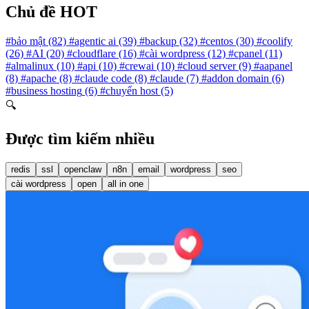
Chủ đề HOT
#bảo mật
(82)
#agentic ai
(39)
#backup
(32)
#centos
(30)
#coolify
(26)
#AI
(20)
#cloudflare
(16)
#cài wordpress
(12)
#cpanel
(11)
#almalinux
(10)
#api
(10)
#crewai
(10)
#cloud server
(9)
#aapanel
(8)
#apache
(8)
#claude code
(8)
#claude
(7)
#addon domain
(6)
#business hosting
(6)
#chuyển host
(5)
🔍
Được tìm kiếm nhiều
redis
ssl
openclaw
n8n
email
wordpress
seo
cài wordpress
open
all in one