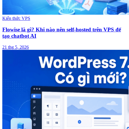
Kiến thức VPS
Flowise là gì? Khi nào nên self-hosted trên VPS để
tạo chatbot AI
21 thg 5, 2026