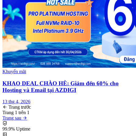
Khuyến mãi
KHAO DEAL CHÀO HÈ: Giảm đến 60% cho
Hosting và Email tại AZDIGI
13 thg 4, 2026
Trang trước
Trang
1
trên
1
Trang sau
99.9% Uptime