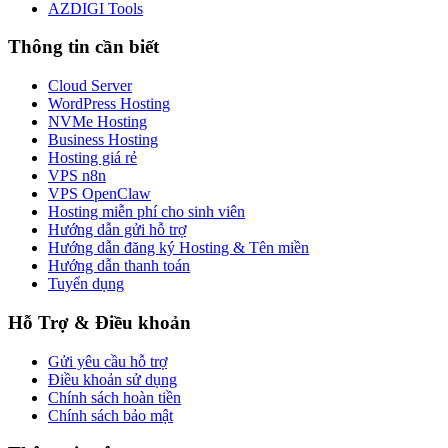
AZDIGI Tools
Thông tin cần biết
Cloud Server
WordPress Hosting
NVMe Hosting
Business Hosting
Hosting giá rẻ
VPS n8n
VPS OpenClaw
Hosting miễn phí cho sinh viên
Hướng dẫn gửi hỗ trợ
Hướng dẫn đăng ký Hosting & Tên miền
Hướng dẫn thanh toán
Tuyển dụng
Hỗ Trợ & Điều khoản
Gửi yêu cầu hỗ trợ
Điều khoản sử dụng
Chính sách hoàn tiền
Chính sách bảo mật