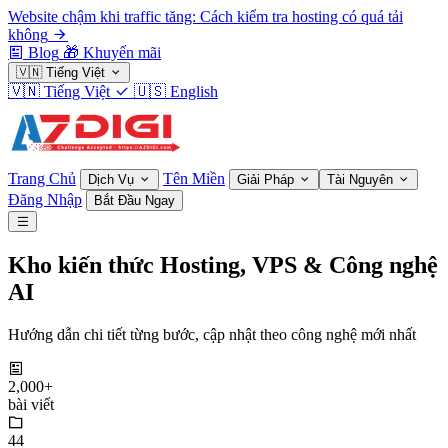
Website chậm khi traffic tăng: Cách kiểm tra hosting có quá tải
không
Blog
🎁
Khuyến mãi
🇻🇳
Tiếng Việt
🇻🇳
Tiếng Việt
🇺🇸
English
Trang Chủ
Tên Miền
Dịch Vụ
Giải Pháp
Tài Nguyên
Đăng Nhập
Bắt Đầu Ngay
Kho kiến thức Hosting, VPS & Công nghệ
AI
Hướng dẫn chi tiết từng bước, cập nhật theo công nghệ mới nhất
2,000+
bài viết
44