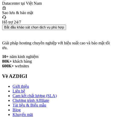
Datacenter tại Việt Nam
Sao lưu & bảo mật
Hỗ trợ 24/7
Bắt đầu khảo sát chọn dịch vụ phù hợp
Giải pháp hosting chuyên nghiệp với hiệu suất cao và bảo mật tối
ưu.
10+
năm kinh nghiệm
80K+
khách hàng
600K+
websites
Về AZDIGI
Giới thiệu
Liên hệ
Cam kết chất lượng (SLA)
Chương trình Affiliate
Tài liệu & Biểu mẫu
Blog
Khuyến mãi