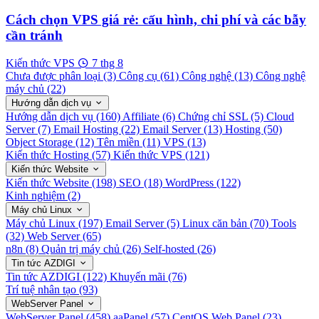
Cách chọn VPS giá rẻ: cấu hình, chi phí và các bẫy
cần tránh
Kiến thức VPS
7 thg 8
Chưa được phân loại
(3)
Công cụ
(61)
Công nghệ
(13)
Công nghệ
máy chủ
(22)
Hướng dẫn dịch vụ
Hướng dẫn dịch vụ
(160)
Affiliate
(6)
Chứng chỉ SSL
(5)
Cloud
Server
(7)
Email Hosting
(22)
Email Server
(13)
Hosting
(50)
Object Storage
(12)
Tên miền
(11)
VPS
(13)
Kiến thức Hosting
(57)
Kiến thức VPS
(121)
Kiến thức Website
Kiến thức Website
(198)
SEO
(18)
WordPress
(122)
Kinh nghiệm
(2)
Máy chủ Linux
Máy chủ Linux
(197)
Email Server
(5)
Linux căn bản
(70)
Tools
(32)
Web Server
(65)
n8n
(8)
Quản trị máy chủ
(26)
Self-hosted
(26)
Tin tức AZDIGI
Tin tức AZDIGI
(122)
Khuyến mãi
(76)
Trí tuệ nhân tạo
(93)
WebServer Panel
WebServer Panel
(458)
aaPanel
(57)
CentOS Web Panel
(23)