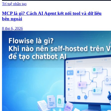
Trí tuệ nhân tạo
MCP là gì? Cách AI Agent kết nối tool và dữ liệu
bên ngoài
8 thg 6, 2026