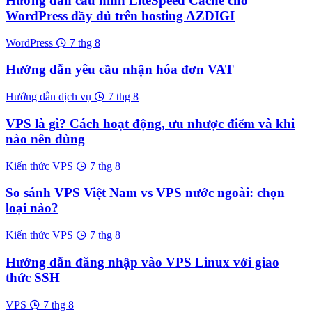
Hướng dẫn cấu hình LiteSpeed Cache cho
WordPress đầy đủ trên hosting AZDIGI
WordPress
7 thg 8
Hướng dẫn yêu cầu nhận hóa đơn VAT
Hướng dẫn dịch vụ
7 thg 8
VPS là gì? Cách hoạt động, ưu nhược điểm và khi
nào nên dùng
Kiến thức VPS
7 thg 8
So sánh VPS Việt Nam vs VPS nước ngoài: chọn
loại nào?
Kiến thức VPS
7 thg 8
Hướng dẫn đăng nhập vào VPS Linux với giao
thức SSH
VPS
7 thg 8