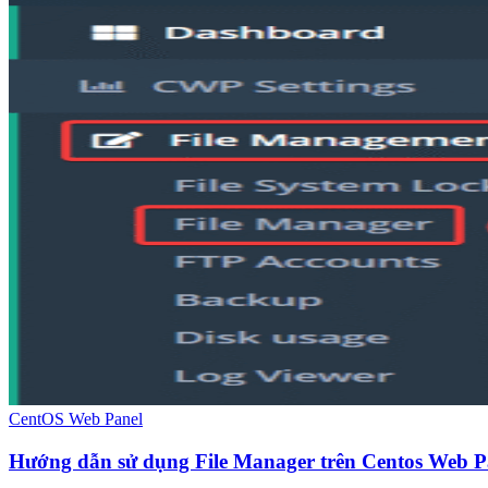
CentOS Web Panel
Hướng dẫn sử dụng File Manager trên Centos Web 