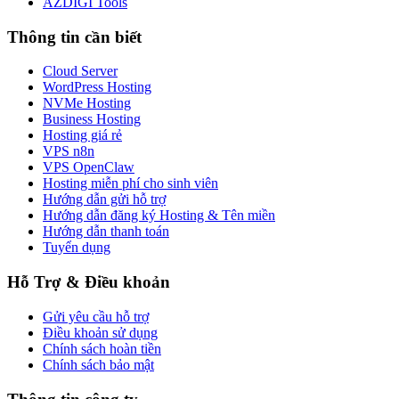
AZDIGI Tools
Thông tin cần biết
Cloud Server
WordPress Hosting
NVMe Hosting
Business Hosting
Hosting giá rẻ
VPS n8n
VPS OpenClaw
Hosting miễn phí cho sinh viên
Hướng dẫn gửi hỗ trợ
Hướng dẫn đăng ký Hosting & Tên miền
Hướng dẫn thanh toán
Tuyển dụng
Hỗ Trợ & Điều khoản
Gửi yêu cầu hỗ trợ
Điều khoản sử dụng
Chính sách hoàn tiền
Chính sách bảo mật