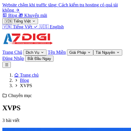
Website chậm khi traffic tăng: Cách kiểm tra hosting có quá tải
không
Blog
🎁
Khuyến mãi
🇻🇳
Tiếng Việt
🇻🇳
Tiếng Việt
🇺🇸
English
Trang Chủ
Tên Miền
Dịch Vụ
Giải Pháp
Tài Nguyên
Đăng Nhập
Bắt Đầu Ngay
Trang chủ
Blog
XVPS
Chuyên mục
XVPS
3 bài viết