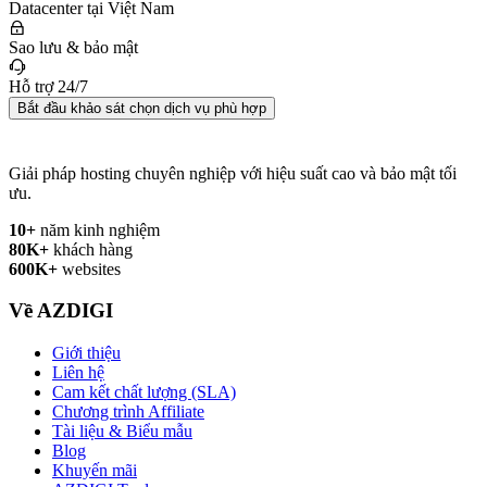
Datacenter tại Việt Nam
Sao lưu & bảo mật
Hỗ trợ 24/7
Bắt đầu khảo sát chọn dịch vụ phù hợp
Giải pháp hosting chuyên nghiệp với hiệu suất cao và bảo mật tối
ưu.
10+
năm kinh nghiệm
80K+
khách hàng
600K+
websites
Về AZDIGI
Giới thiệu
Liên hệ
Cam kết chất lượng (SLA)
Chương trình Affiliate
Tài liệu & Biểu mẫu
Blog
Khuyến mãi