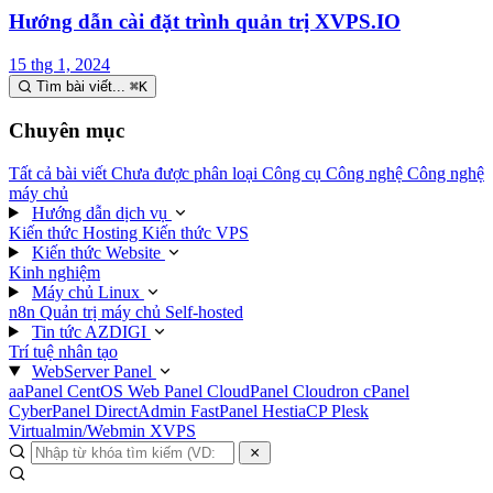
Hướng dẫn cài đặt trình quản trị XVPS.IO
15 thg 1, 2024
Tìm bài viết...
⌘
K
Chuyên mục
Tất cả bài viết
Chưa được phân loại
Công cụ
Công nghệ
Công nghệ
máy chủ
Hướng dẫn dịch vụ
Kiến thức Hosting
Kiến thức VPS
Kiến thức Website
Kinh nghiệm
Máy chủ Linux
n8n
Quản trị máy chủ
Self-hosted
Tin tức AZDIGI
Trí tuệ nhân tạo
WebServer Panel
aaPanel
CentOS Web Panel
CloudPanel
Cloudron
cPanel
CyberPanel
DirectAdmin
FastPanel
HestiaCP
Plesk
Virtualmin/Webmin
XVPS