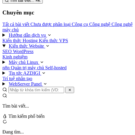
Tìm bài viết...
⌘
K
Chuyên mục
Tất cả bài viết
Chưa được phân loại
Công cụ
Công nghệ
Công nghệ
máy chủ
Hướng dẫn dịch vụ
Kiến thức Hosting
Kiến thức VPS
Kiến thức Website
SEO
WordPress
Kinh nghiệm
Máy chủ Linux
n8n
Quản trị máy chủ
Self-hosted
Tin tức AZDIGI
Trí tuệ nhân tạo
WebServer Panel
Tìm bài viết...
Tìm kiếm phổ biến
Đang tìm...