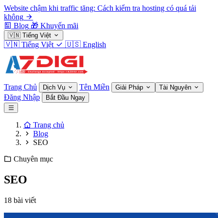
Website chậm khi traffic tăng: Cách kiểm tra hosting có quá tải
không
Blog
🎁
Khuyến mãi
🇻🇳
Tiếng Việt
🇻🇳
Tiếng Việt
🇺🇸
English
Trang Chủ
Tên Miền
Dịch Vụ
Giải Pháp
Tài Nguyên
Đăng Nhập
Bắt Đầu Ngay
Trang chủ
Blog
SEO
Chuyên mục
SEO
18 bài viết