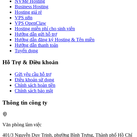
NVMe Hosting
Business Hosting
Hosting giá rẻ
VPS n8n
VPS OpenClaw
Hosting miễn phí cho sinh viên
Hướng dẫn gửi hỗ trợ
Hướng dẫn đăng ký Hosting & Tên miền
Hướng dẫn thanh toán
Tuyển dụng
Hỗ Trợ & Điều khoản
Gửi yêu cầu hỗ trợ
Điều khoản sử dụng
Chính sách hoàn tiền
Chính sách bảo mật
Thông tin công ty
Văn phòng làm việc
401/3 Nguyễn Duy Trinh, phường Bình Trưng, Thành phố Hồ Chí