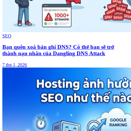
SEO
Bạn quên xoá bản ghi DNS? Có thể bạn sẽ trở
thành nạn nhân của Dangling DNS Attack
7 thg 1, 2026