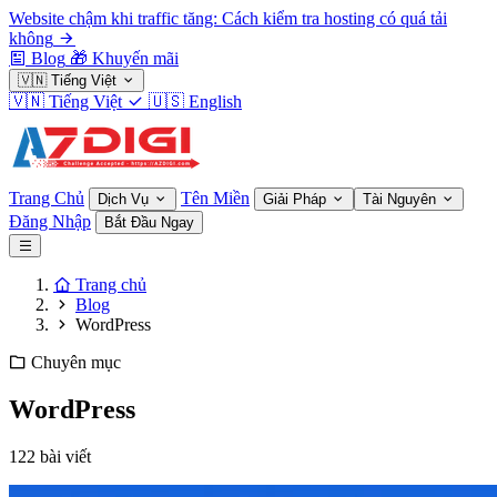
Website chậm khi traffic tăng: Cách kiểm tra hosting có quá tải
không
Blog
🎁
Khuyến mãi
🇻🇳
Tiếng Việt
🇻🇳
Tiếng Việt
🇺🇸
English
Trang Chủ
Tên Miền
Dịch Vụ
Giải Pháp
Tài Nguyên
Đăng Nhập
Bắt Đầu Ngay
Trang chủ
Blog
WordPress
Chuyên mục
WordPress
122 bài viết