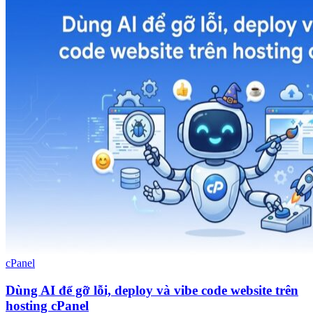
cPanel
Dùng AI để gỡ lỗi, deploy và vibe code website trên
hosting cPanel