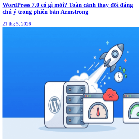
WordPress 7.0 có gì mới? Toàn cảnh thay đổi đáng
chú ý trong phiên bản Armstrong
21 thg 5, 2026