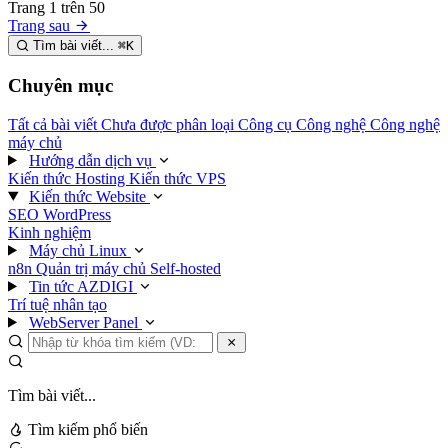
Trang
1
trên
50
Trang sau
Tìm bài viết...
⌘
K
Chuyên mục
Tất cả bài viết
Chưa được phân loại
Công cụ
Công nghệ
Công nghệ
máy chủ
Hướng dẫn dịch vụ
Kiến thức Hosting
Kiến thức VPS
Kiến thức Website
SEO
WordPress
Kinh nghiệm
Máy chủ Linux
n8n
Quản trị máy chủ
Self-hosted
Tin tức AZDIGI
Trí tuệ nhân tạo
WebServer Panel
Tìm bài viết...
Tìm kiếm phổ biến