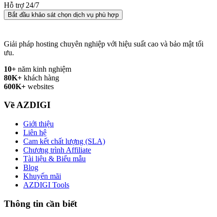
Hỗ trợ 24/7
Bắt đầu khảo sát chọn dịch vụ phù hợp
Giải pháp hosting chuyên nghiệp với hiệu suất cao và bảo mật tối
ưu.
10+
năm kinh nghiệm
80K+
khách hàng
600K+
websites
Về AZDIGI
Giới thiệu
Liên hệ
Cam kết chất lượng (SLA)
Chương trình Affiliate
Tài liệu & Biểu mẫu
Blog
Khuyến mãi
AZDIGI Tools
Thông tin cần biết