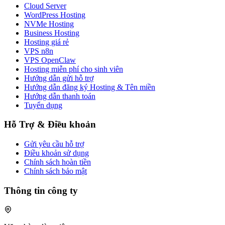
Cloud Server
WordPress Hosting
NVMe Hosting
Business Hosting
Hosting giá rẻ
VPS n8n
VPS OpenClaw
Hosting miễn phí cho sinh viên
Hướng dẫn gửi hỗ trợ
Hướng dẫn đăng ký Hosting & Tên miền
Hướng dẫn thanh toán
Tuyển dụng
Hỗ Trợ & Điều khoản
Gửi yêu cầu hỗ trợ
Điều khoản sử dụng
Chính sách hoàn tiền
Chính sách bảo mật
Thông tin công ty