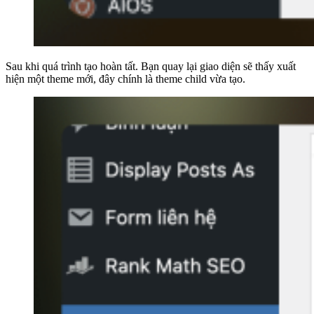
Sau khi quá trình tạo hoàn tất. Bạn quay lại giao diện sẽ thấy xuất
hiện một theme mới, đây chính là theme child vừa tạo.