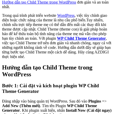
Hướng dẫn tạo Child Theme trong WordPress
đơn giản và an toàn
nhất.
Trong quá trình phát triển website
WordPress
, việc tùy chỉnh giao
diện hoặc chức năng của theme là nhu cầu phổ biến.Tuy nhiên,
chỉnh sửa trực tiếp theme mẹ có thể dẫn đến mất các thay đổi khi
theme được cập nhật. Child Theme (theme con) là giải pháp hoàn
hảo để kế thừa toàn bộ tính năng của theme mẹ mà vẫn cho phép
bạn tùy chỉnh an toàn. Với plugin
WP Child Theme Generator
,
việc tạo Child Theme trở nên đơn giản và nhanh chóng, ngay cả với
những người không rành về code. Hướng dẫn dưới đây sẽ giúp bạn
từng bước tạo Child Theme một cách dễ dàng. Hãy cùng AZDIGI
thực hiện nhé.
Hướng dẫn tạo Child Theme trong
WordPress
Bước 1: Cài đặt và kích hoạt plugin WP Child
Theme Generator
Đăng nhập vào bảng quản trị WordPress. Sau đó vào
Plugins
=>
Add New (Thêm mới)
. Tìm tên Plugin
WP Child Theme
Generator
. Khi plugin xuất hiện, nhấn
Install Now (Cài đặt ngay)