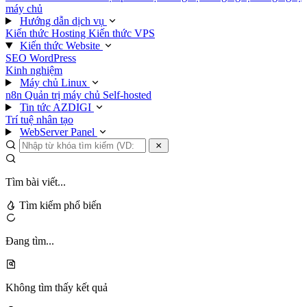
máy chủ
Hướng dẫn dịch vụ
Kiến thức Hosting
Kiến thức VPS
Kiến thức Website
SEO
WordPress
Kinh nghiệm
Máy chủ Linux
n8n
Quản trị máy chủ
Self-hosted
Tin tức AZDIGI
Trí tuệ nhân tạo
WebServer Panel
Tìm bài viết...
Tìm kiếm phổ biến
Đang tìm...
Không tìm thấy kết quả