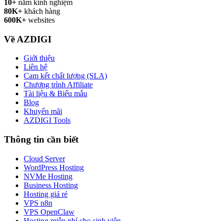
10+
năm kinh nghiệm
80K+
khách hàng
600K+
websites
Về AZDIGI
Giới thiệu
Liên hệ
Cam kết chất lượng (SLA)
Chương trình Affiliate
Tài liệu & Biểu mẫu
Blog
Khuyến mãi
AZDIGI Tools
Thông tin cần biết
Cloud Server
WordPress Hosting
NVMe Hosting
Business Hosting
Hosting giá rẻ
VPS n8n
VPS OpenClaw
Hosting miễn phí cho sinh viên