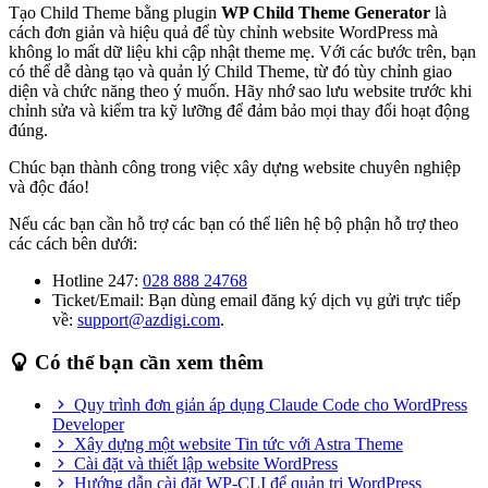
Tạo Child Theme bằng plugin
WP Child Theme Generator
là
cách đơn giản và hiệu quả để tùy chỉnh website WordPress mà
không lo mất dữ liệu khi cập nhật theme mẹ. Với các bước trên, bạn
có thể dễ dàng tạo và quản lý Child Theme, từ đó tùy chỉnh giao
diện và chức năng theo ý muốn. Hãy nhớ sao lưu website trước khi
chỉnh sửa và kiểm tra kỹ lưỡng để đảm bảo mọi thay đổi hoạt động
đúng.
Chúc bạn thành công trong việc xây dựng website chuyên nghiệp
và độc đáo!
Nếu các bạn cần hỗ trợ các bạn có thể liên hệ bộ phận hỗ trợ theo
các cách bên dưới:
Hotline 247:
028 888 24768
Ticket/Email: Bạn dùng email đăng ký dịch vụ gửi trực tiếp
về:
support@azdigi.com
.
Có thể bạn cần xem thêm
Quy trình đơn giản áp dụng Claude Code cho WordPress
Developer
Xây dựng một website Tin tức với Astra Theme
Cài đặt và thiết lập website WordPress
Hướng dẫn cài đặt WP-CLI để quản trị WordPress