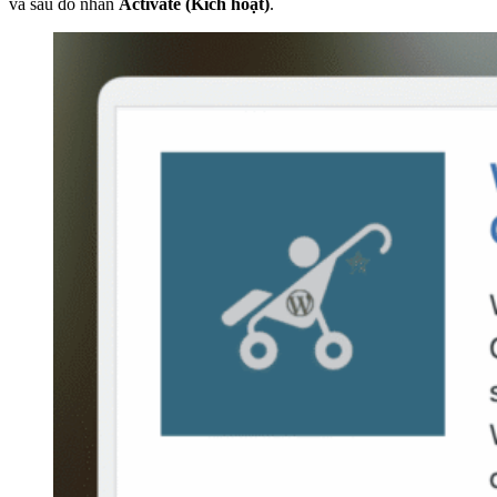
và sau đó nhấn
Activate (Kích hoạt)
.