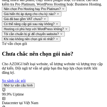
kiểm tra Pro Platinum, WordPress Hosting hoặc Business Hosting.
Nên chọn Pro Hosting hay Pro Platinum?
Giá hiển thị áp dụng cho chu kỳ nào?
Giá đã bao gồm VAT chưa?
Có thể nâng cấp gói sau này không?
Hosting có phù hợp với WordPress không?
Tôi cần chuẩn bị gì để chuyển website?
Khi nào không nên chọn gói rẻ nhất?
Tư vấn chọn gói
Chưa chắc nên chọn gói nào?
Cho AZDIGI biết loại website, số lượng website và lượng truy cập
dự kiến. Đội ngũ tư vấn sẽ giúp bạn thu hẹp lựa chọn trước khi
đăng ký.
So sánh các gói
Nhờ tư vấn cấu hình
99.9% Uptime
Datacenter tại Việt Nam