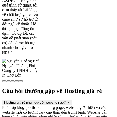
AZDIGI. Trong suốt
quá trình sử dụng, tôi
cảm thấy rất hài lòng
về chất lượng dịch vụ
cũng như sự hỗ trợ từ
đội ngũ kỹ thuật. Hệ
thống hoạt động ổn
định, tốc độ tốt, các
vấn đề phát sinh (nếu
có) đều được hỗ trợ
nhanh chóng và rõ
ràng."
Nguyễn Hoàng Phú
Công ty TNHH Giấy
In Chợ Lớn
Câu hỏi thường gặp về Hosting giá rẻ
Hosting giá rẻ phù hợp với website nào?
Phù hợp blog, portfolio, landing page, website giới thiệu và các
website mới có lượng truy cập thấp đến trung bình. Website bán
hàng nhiều sản phẩm, chạy nhiều plugin hoặc có traffic cao nên