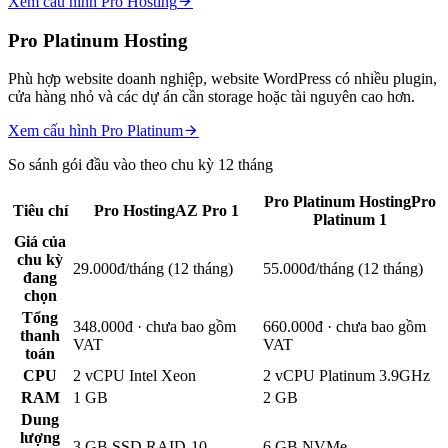
Xem cấu hình Pro Hosting
Pro Platinum Hosting
Phù hợp website doanh nghiệp, website WordPress có nhiều plugin,
cửa hàng nhỏ và các dự án cần storage hoặc tài nguyên cao hơn.
Xem cấu hình Pro Platinum
So sánh gói đầu vào theo chu kỳ 12 tháng
Pro Platinum Hosting
Pro
Tiêu chí
Pro Hosting
AZ Pro 1
Platinum 1
Giá của
chu kỳ
29.000đ/tháng (12 tháng)
55.000đ/tháng (12 tháng)
đang
chọn
Tổng
348.000đ · chưa bao gồm
660.000đ · chưa bao gồm
thanh
VAT
VAT
toán
CPU
2 vCPU Intel Xeon
2 vCPU Platinum 3.9GHz
RAM
1 GB
2 GB
Dung
lượng
3 GB SSD RAID-10
6 GB NVMe