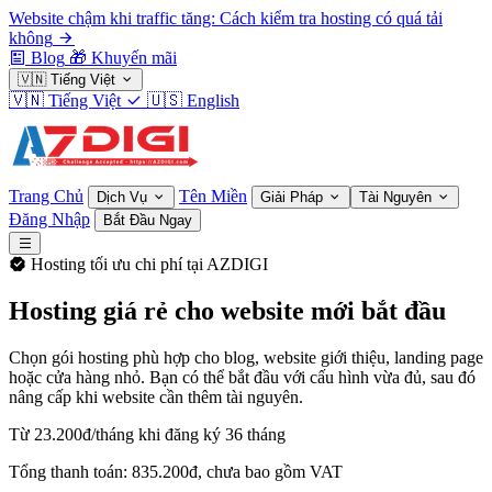
Website chậm khi traffic tăng: Cách kiểm tra hosting có quá tải
không
Blog
🎁
Khuyến mãi
🇻🇳
Tiếng Việt
🇻🇳
Tiếng Việt
🇺🇸
English
Trang Chủ
Tên Miền
Dịch Vụ
Giải Pháp
Tài Nguyên
Đăng Nhập
Bắt Đầu Ngay
Hosting tối ưu chi phí tại AZDIGI
Hosting giá rẻ cho website mới bắt đầu
Chọn gói hosting phù hợp cho blog, website giới thiệu, landing page
hoặc cửa hàng nhỏ. Bạn có thể bắt đầu với cấu hình vừa đủ, sau đó
nâng cấp khi website cần thêm tài nguyên.
Từ 23.200đ/tháng khi đăng ký 36 tháng
Tổng thanh toán: 835.200đ, chưa bao gồm VAT