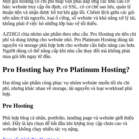
Một gói hosting có chi phí thấp vẫn phải đáp ứng các nhu cầu cơ
bản: website truy cập ổn định, có SSL, có cơ chế sao lưu, quản lý
thuận tiện và nhận được hỗ trợ khi gặp lỗi. Chênh lệch giữa các gói
nên nằm ở tài nguyên, loại ổ cứng, số website và khả năng xử lý tải,
không phải ở việc bỏ những lớp bảo vệ tối thiểu.
AZDIGI chia nhóm sản phẩm theo nhu cầu. Pro Hosting ưu tiên chi
phí và dung lượng cho website nhỏ. Pro Platinum Hosting dùng tài
nguyên và storage phù hợp hơn cho website cần hiệu năng cao hơn.
Người dùng có thể nâng cấp khi nhu cầu thay đổi mà không phải
mua gói lớn ngay từ đầu.
Pro Hosting hay Pro Platinum Hosting?
Hai dòng sản phẩm cùng phục vụ nhóm website muốn tối ưu chi
phí, nhưng khác nhau về storage, tài nguyên và loại workload phù
hợp.
Pro Hosting
Phù hợp blog cá nhân, portfolio, landing page và website giới thiệu
nhỏ. Đây là lựa chọn để bắt đầu khi lượng truy cập chưa cao và
website không chạy nhiều tác vụ nặng.