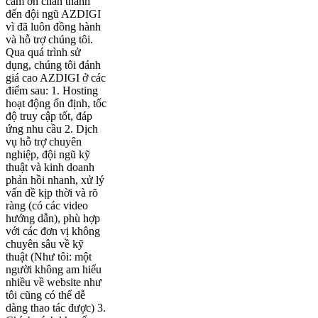
cảm ơn chân thành
đến đội ngũ AZDIGI
vì đã luôn đồng hành
và hỗ trợ chúng tôi.
Qua quá trình sử
dụng, chúng tôi đánh
giá cao AZDIGI ở các
điểm sau: 1. Hosting
hoạt động ổn định, tốc
độ truy cập tốt, đáp
ứng nhu cầu 2. Dịch
vụ hỗ trợ chuyên
nghiệp, đội ngũ kỹ
thuật và kinh doanh
phản hồi nhanh, xử lý
vấn đề kịp thời và rõ
ràng (có các video
hướng dẫn), phù hợp
với các đơn vị không
chuyên sâu về kỹ
thuật (Như tôi: một
người không am hiểu
nhiều về website như
tôi cũng có thể dễ
dàng thao tác được) 3.