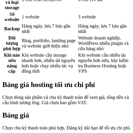
và loại
storage
Số
1 website
3 website
website
Hàng ngày, lưu 7 bản gần
Hàng ngày, lưu 7 bản gần
Backup
nhất
nhất
Đối
Website doanh nghiệp,
Blog, portfolio, landing page
tượng
WordPress nhiều plugin và
và website giới thiệu nhỏ
phù hợp
cửa hàng nhỏ
Khi nào
Khi website cần storage
Khi website cần nhiều tài
nên
nhanh hơn, nhiều tài nguyên
nguyên hơn nữa, hãy kiểm
nâng
hơn hoặc chạy nhiều tác vụ
tra Business Hosting hoặc
cấp
đồng thời
VPS
Bảng giá hosting tối ưu chi phí
Chọn dòng sản phẩm và chu kỳ thanh toán để xem giá, tổng tiền và
cấu hình tương ứng. Giá chưa bao gồm VAT.
Bảng giá
Chọn chu kỳ thanh toán phù hợp. Đăng ký dài hạn để tối ưu chi phí.