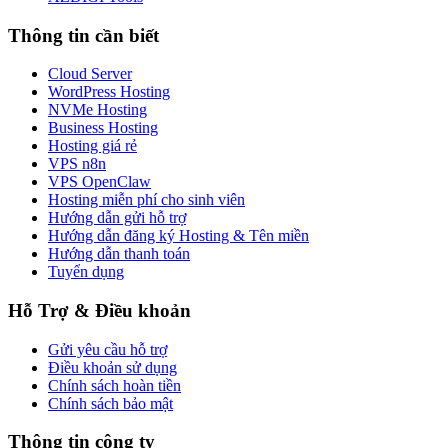
Thông tin cần biết
Cloud Server
WordPress Hosting
NVMe Hosting
Business Hosting
Hosting giá rẻ
VPS n8n
VPS OpenClaw
Hosting miễn phí cho sinh viên
Hướng dẫn gửi hỗ trợ
Hướng dẫn đăng ký Hosting & Tên miền
Hướng dẫn thanh toán
Tuyển dụng
Hỗ Trợ & Điều khoản
Gửi yêu cầu hỗ trợ
Điều khoản sử dụng
Chính sách hoàn tiền
Chính sách bảo mật
Thông tin công ty