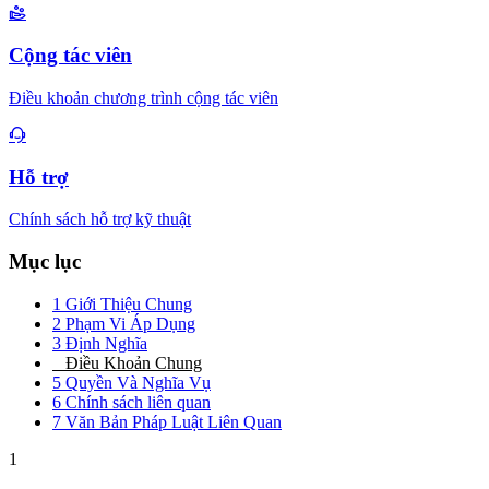
Cộng tác viên
Điều khoản chương trình cộng tác viên
Hỗ trợ
Chính sách hỗ trợ kỹ thuật
Mục lục
1
Giới Thiệu Chung
2
Phạm Vi Áp Dụng
3
Định Nghĩa
4
Điều Khoản Chung
5
Quyền Và Nghĩa Vụ
6
Chính sách liên quan
7
Văn Bản Pháp Luật Liên Quan
1