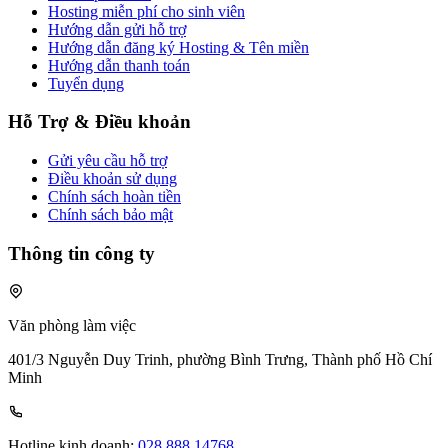
Hosting miễn phí cho sinh viên
Hướng dẫn gửi hỗ trợ
Hướng dẫn đăng ký Hosting & Tên miền
Hướng dẫn thanh toán
Tuyển dụng
Hỗ Trợ & Điều khoản
Gửi yêu cầu hỗ trợ
Điều khoản sử dụng
Chính sách hoàn tiền
Chính sách bảo mật
Thông tin công ty
Văn phòng làm việc
401/3 Nguyễn Duy Trinh, phường Bình Trưng, Thành phố Hồ Chí
Minh
Hotline kinh doanh:
028 888 14768