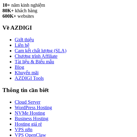
10+
năm kinh nghiệm
80K+
khách hàng
600K+
websites
Về AZDIGI
Giới thiệu
Liên hệ
Cam kết chất lượng (SLA)
Chương trình Affiliate
Tài liệu & Biểu mẫu
Blog
Khuyến mãi
AZDIGI Tools
Thông tin cần biết
Cloud Server
WordPress Hosting
NVMe Hosting
Business Hosting
Hosting giá rẻ
VPS n8n
VPS OpenClaw