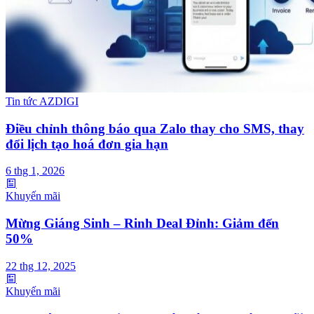
Tin tức AZDIGI
Điều chỉnh thông báo qua Zalo thay cho SMS, thay
đổi lịch tạo hoá đơn gia hạn
6 thg 1, 2026
Khuyến mãi
Mừng Giáng Sinh – Rinh Deal Đỉnh: Giảm đến
50%
22 thg 12, 2025
Khuyến mãi