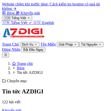
Website chậm khi traffic tăng: Cách kiểm tra hosting có quá tải
không
Blog
🎁
Khuyến mãi
🇻🇳
Tiếng Việt
🇻🇳
Tiếng Việt
🇺🇸
English
Trang Chủ
Tên Miền
Dịch Vụ
Giải Pháp
Tài Nguyên
Đăng Nhập
Bắt Đầu Ngay
Trang chủ
Blog
Tin tức AZDIGI
Chuyên mục
Tin tức AZDIGI
122 bài viết
Khuyến mãi