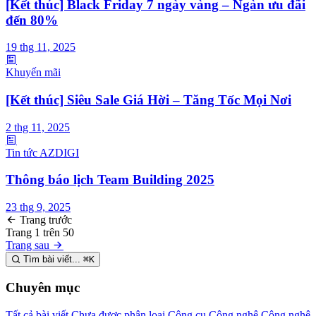
[Kết thúc] Black Friday 7 ngày vàng – Ngàn ưu đãi
đến 80%
19 thg 11, 2025
Khuyến mãi
[Kết thúc] Siêu Sale Giá Hời – Tăng Tốc Mọi Nơi
2 thg 11, 2025
Tin tức AZDIGI
Thông báo lịch Team Building 2025
23 thg 9, 2025
Trang trước
Trang
1
trên
50
Trang sau
Tìm bài viết...
⌘
K
Chuyên mục
Tất cả bài viết
Chưa được phân loại
Công cụ
Công nghệ
Công nghệ