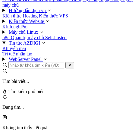
máy chủ
Hướng dẫn dịch vụ
Kiến thức Hosting
Kiến thức VPS
Kiến thức Website
Kinh nghiệm
Máy chủ Linux
n8n
Quản trị máy chủ
Self-hosted
Tin tức AZDIGI
Khuyến mãi
Trí tuệ nhân tạo
WebServer Panel
Tìm bài viết...
Tìm kiếm phổ biến
Đang tìm...
Không tìm thấy kết quả