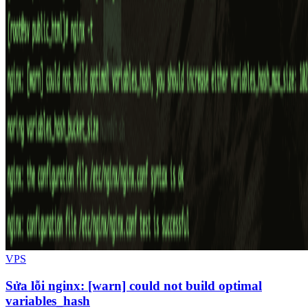
VPS
Sửa lỗi nginx: [warn] could not build optimal
variables_hash