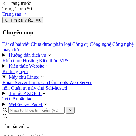
Trang trước
Trang
1
trên
50
Trang sau
Tìm bài viết...
⌘
K
Chuyên mục
Tất cả bài viết
Chưa được phân loại
Công cụ
Công nghệ
Công nghệ
máy chủ
Hướng dẫn dịch vụ
Kiến thức Hosting
Kiến thức VPS
Kiến thức Website
Kinh nghiệm
Máy chủ Linux
Email Server
Linux căn bản
Tools
Web Server
n8n
Quản trị máy chủ
Self-hosted
Tin tức AZDIGI
Trí tuệ nhân tạo
WebServer Panel
Tìm bài viết...