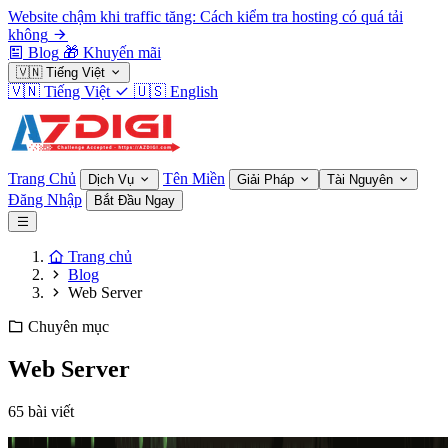
Website chậm khi traffic tăng: Cách kiểm tra hosting có quá tải
không
Blog
🎁
Khuyến mãi
🇻🇳
Tiếng Việt
🇻🇳
Tiếng Việt
🇺🇸
English
Trang Chủ
Tên Miền
Dịch Vụ
Giải Pháp
Tài Nguyên
Đăng Nhập
Bắt Đầu Ngay
Trang chủ
Blog
Web Server
Chuyên mục
Web Server
65 bài viết