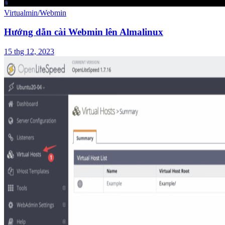
Virtualmin/Webmin
Hướng dẫn cài Webmin lên Almalinux
15 thg 12, 2023