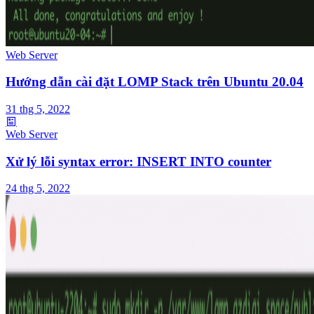
Web Server
Hướng dẫn cài đặt LOMP Stack trên Ubuntu 20.04
31 thg 5, 2022
Web Server
Xử lý lỗi syntax error: INSERT INTO counter
24 thg 5, 2022