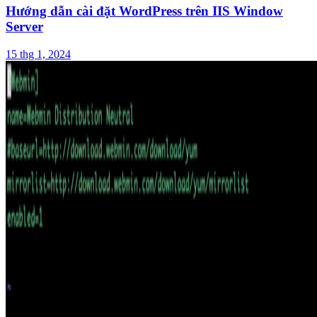
Hướng dẫn cài đặt WordPress trên IIS Window
Server
15 thg 1, 2024