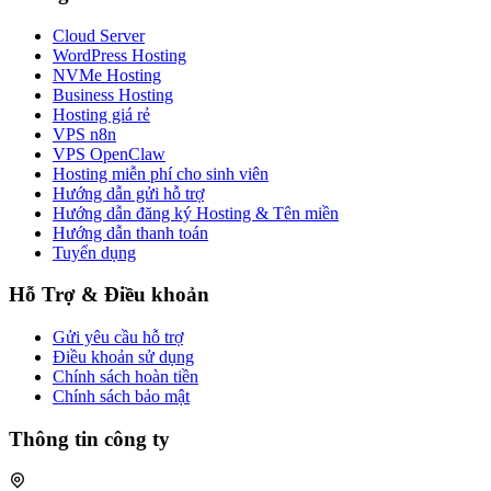
Cloud Server
WordPress Hosting
NVMe Hosting
Business Hosting
Hosting giá rẻ
VPS n8n
VPS OpenClaw
Hosting miễn phí cho sinh viên
Hướng dẫn gửi hỗ trợ
Hướng dẫn đăng ký Hosting & Tên miền
Hướng dẫn thanh toán
Tuyển dụng
Hỗ Trợ & Điều khoản
Gửi yêu cầu hỗ trợ
Điều khoản sử dụng
Chính sách hoàn tiền
Chính sách bảo mật
Thông tin công ty