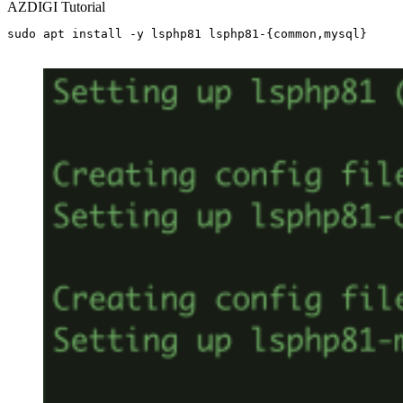
AZDIGI Tutorial
sudo apt install -y lsphp81 lsphp81-{common,mysql}
