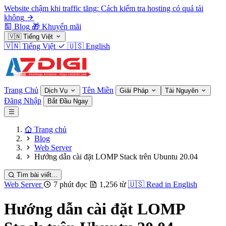
Website chậm khi traffic tăng: Cách kiểm tra hosting có quá tải
không
Blog
🎁
Khuyến mãi
🇻🇳
Tiếng Việt
🇻🇳
Tiếng Việt
🇺🇸
English
Trang Chủ
Tên Miền
Dịch Vụ
Giải Pháp
Tài Nguyên
Đăng Nhập
Bắt Đầu Ngay
Trang chủ
Blog
Web Server
Hướng dẫn cài đặt LOMP Stack trên Ubuntu 20.04
Tìm bài viết...
Web Server
7 phút đọc
1,256 từ
🇺🇸
Read in English
Hướng dẫn cài đặt LOMP