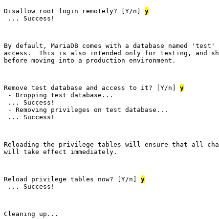
Disallow root login remotely? [Y/n] 
y
 ... Success!
By default, MariaDB comes with a database named 'test' 
access.  This is also intended only for testing, and sh
before moving into a production environment.
Remove test database and access to it? [Y/n] 
y
 - Dropping test database...

 ... Success!

 - Removing privileges on test database...

 ... Success!
Reloading the privilege tables will ensure that all cha
will take effect immediately.
Reload privilege tables now? [Y/n] 
y
 ... Success!
Cleaning up...