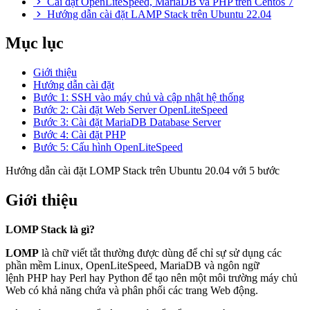
Cài đặt OpenLiteSpeed, MariaDB và PHP trên Centos 7
Hướng dẫn cài đặt LAMP Stack trên Ubuntu 22.04
Mục lục
Giới thiệu
Hướng dẫn cài đặt
Bước 1: SSH vào máy chủ và cập nhật hệ thống
Bước 2: Cài đặt Web Server OpenLiteSpeed
Bước 3: Cài đặt MariaDB Database Server
Bước 4: Cài đặt PHP
Bước 5: Cấu hình OpenLiteSpeed
Hướng dẫn cài đặt LOMP Stack trên Ubuntu 20.04 với 5 bước
Giới thiệu
LOMP Stack là gì?
LOMP
là chữ viết tắt thường được dùng để chỉ sự sử dụng các
phần mềm Linux, OpenLiteSpeed, MariaDB và ngôn ngữ
lệnh PHP hay Perl hay Python để tạo nên một môi trường máy chủ
Web có khả năng chứa và phân phối các trang Web động.