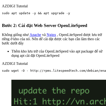
AZDIGI Tutorial
sudo apt update -y && apt upgrade -y

Bước 2: Cài đặt Web Server OpenLiteSpeed
Không giống như
Apache
và
Nginx
, OpenLiteSpeed được lưu trữ
riêng ở kho của nó. Nên để cài đặt được các bạn cần làm theo các
bước dưới đây
Thêm kho lưu trữ của OpenLiteSpeed vào apt package để sử
dụng apt cài đặt OpenLiteSpeed
AZDIGI Tutorial
sudo wget -O - http://rpms.litespeedtech.com/debian/ena