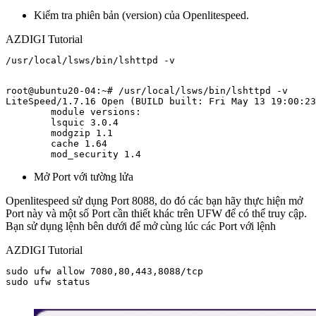
Kiểm tra phiên bản (version) của Openlitespeed.
AZDIGI Tutorial
/usr/local/lsws/bin/lshttpd -v

root@ubuntu20-04:~# /usr/local/lsws/bin/lshttpd -v

LiteSpeed/1.7.16 Open (BUILD built: Fri May 13 19:00:23
	module versions:

	lsquic 3.0.4

	modgzip 1.1

	cache 1.64

	mod_security 1.4
Mở Port với tường lửa
Openlitespeed sử dụng Port 8088, do đó các bạn hãy thực hiện mở
Port này và một số Port cần thiết khác trên UFW để có thể truy cập.
Bạn sử dụng lệnh bên dưới để mở cùng lúc các Port với lệnh
AZDIGI Tutorial
sudo ufw allow 7080,80,443,8088/tcp

sudo ufw status
