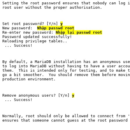
Setting the root password ensures that nobody can log i
root user without the proper authorisation.
Set root password? [Y/n] 
y
New password:  
Nhập passwd root
Re-enter new password: 
Nhập lại passwd root
Password updated successfully!

Reloading privilege tables..

 ... Success!
By default, a MariaDB installation has an anonymous use
to log into MariaDB without having to have a user accou
them.  This is intended only for testing, and to make t
go a bit smoother.  You should remove them before movin
production environment.
Remove anonymous users? [Y/n] 
y
 ... Success!
Normally, root should only be allowed to connect from '
ensures that someone cannot guess at the root password 