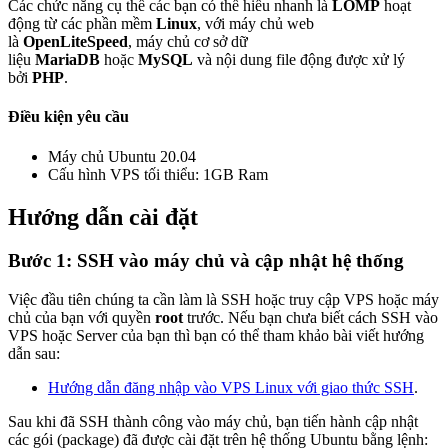
Các chức năng cụ thể các bạn có thể hiểu nhanh là
LOMP
hoạt
động từ các phần mềm
Linux
, với máy chủ web
là
OpenLiteSpeed
, máy chủ cơ sở dữ
liệu
MariaDB
hoặc
MySQL
và nội dung file động được xử lý
bởi
PHP
.
Điều kiện yêu cầu
Máy chủ Ubuntu 20.04
Cấu hình VPS tối thiểu: 1GB Ram
Hướng dẫn cài đặt
Bước 1: SSH vào máy chủ và cập nhật hệ thống
Việc đầu tiên chúng ta cần làm là SSH hoặc truy cập VPS hoặc máy
chủ của bạn với quyền
root
trước. Nếu bạn chưa biết cách SSH vào
VPS hoặc Server của bạn thì bạn có thể tham khảo bài viết hướng
dẫn sau:
Hướng dẫn đăng nhập vào VPS Linux với giao thức SSH
.
Sau khi đã SSH thành công vào máy chủ, bạn tiến hành cập nhật
các gói (package) đã được cài đặt trên hệ thống Ubuntu bằng lệnh: