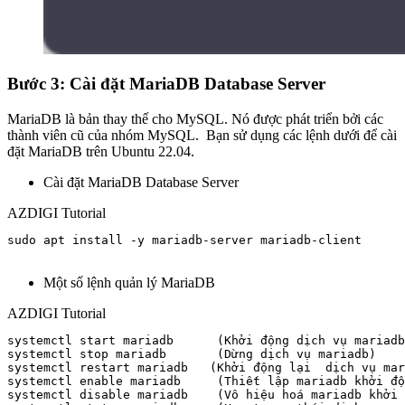
Bước 3: Cài đặt MariaDB Database Server
MariaDB là bản thay thế cho MySQL. Nó được phát triển bởi các
thành viên cũ của nhóm MySQL. Bạn sử dụng các lệnh dưới để cài
đặt MariaDB trên Ubuntu 22.04.
Cài đặt MariaDB Database Server
AZDIGI Tutorial
sudo apt install -y mariadb-server mariadb-client

Một số lệnh quản lý MariaDB
AZDIGI Tutorial
systemctl start mariadb      (Khởi động dịch vụ mariadb
systemctl stop mariadb       (Dừng dịch vụ mariadb)

systemctl restart mariadb   (Khởi động lại  dịch vụ mar
systemctl enable mariadb     (Thiết lập mariadb khởi độ
systemctl disable mariadb    (Vô hiệu hoá mariadb khởi 