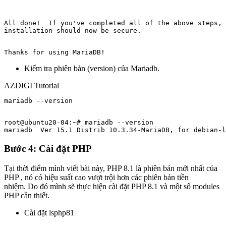
All done!  If you've completed all of the above steps, 
installation should now be secure.
Thanks for using MariaDB!
Kiểm tra phiên bản (version) của Mariadb.
AZDIGI Tutorial
mariadb --version

root@ubuntu20-04:~# mariadb --version

mariadb  Ver 15.1 Distrib 10.3.34-MariaDB, for debian-l
Bước 4: Cài đặt PHP
Tại thời điểm mình viết bài này, PHP 8.1 là phiên bản mới nhất của
PHP , nó có hiệu suất cao vượt trội hơn các phiên bản tiền
nhiệm. Do đó mình sẽ thực hiện cài đặt PHP 8.1 và một số modules
PHP cần thiết.
Cài đặt lsphp81