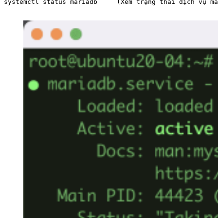
systemctl status mariadb     (Xem trạng thái dịch vụ ma