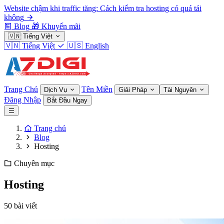
Website chậm khi traffic tăng: Cách kiểm tra hosting có quá tải
không
Blog
🎁
Khuyến mãi
🇻🇳
Tiếng Việt
🇻🇳
Tiếng Việt
🇺🇸
English
Trang Chủ
Tên Miền
Dịch Vụ
Giải Pháp
Tài Nguyên
Đăng Nhập
Bắt Đầu Ngay
Trang chủ
Blog
Hosting
Chuyên mục
Hosting
50 bài viết