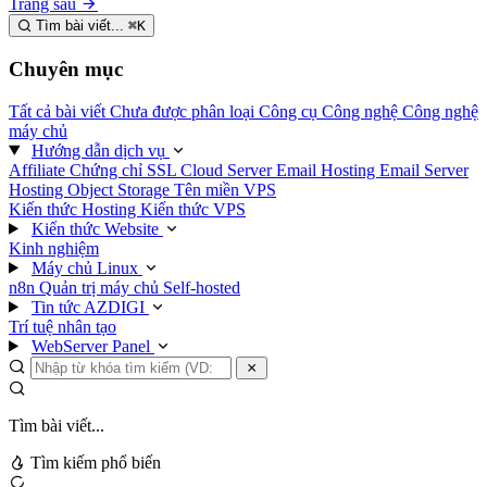
Trang sau
Tìm bài viết...
⌘
K
Chuyên mục
Tất cả bài viết
Chưa được phân loại
Công cụ
Công nghệ
Công nghệ
máy chủ
Hướng dẫn dịch vụ
Affiliate
Chứng chỉ SSL
Cloud Server
Email Hosting
Email Server
Hosting
Object Storage
Tên miền
VPS
Kiến thức Hosting
Kiến thức VPS
Kiến thức Website
Kinh nghiệm
Máy chủ Linux
n8n
Quản trị máy chủ
Self-hosted
Tin tức AZDIGI
Trí tuệ nhân tạo
WebServer Panel
Tìm bài viết...
Tìm kiếm phổ biến