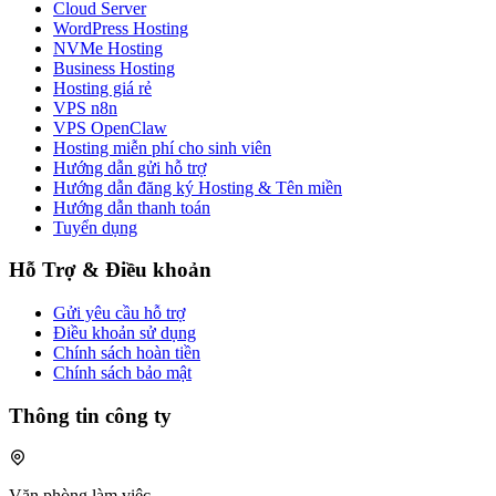
Cloud Server
WordPress Hosting
NVMe Hosting
Business Hosting
Hosting giá rẻ
VPS n8n
VPS OpenClaw
Hosting miễn phí cho sinh viên
Hướng dẫn gửi hỗ trợ
Hướng dẫn đăng ký Hosting & Tên miền
Hướng dẫn thanh toán
Tuyển dụng
Hỗ Trợ & Điều khoản
Gửi yêu cầu hỗ trợ
Điều khoản sử dụng
Chính sách hoàn tiền
Chính sách bảo mật
Thông tin công ty
Văn phòng làm việc