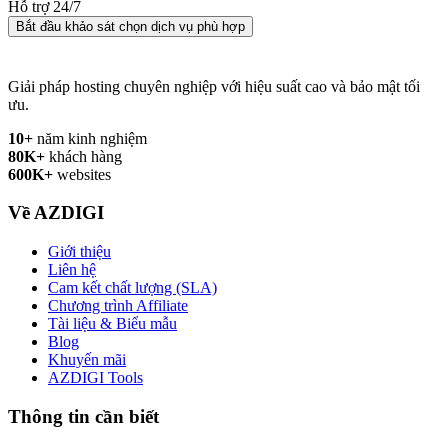
Hỗ trợ 24/7
Bắt đầu khảo sát chọn dịch vụ phù hợp
Giải pháp hosting chuyên nghiệp với hiệu suất cao và bảo mật tối
ưu.
10+
năm kinh nghiệm
80K+
khách hàng
600K+
websites
Về AZDIGI
Giới thiệu
Liên hệ
Cam kết chất lượng (SLA)
Chương trình Affiliate
Tài liệu & Biểu mẫu
Blog
Khuyến mãi
AZDIGI Tools
Thông tin cần biết