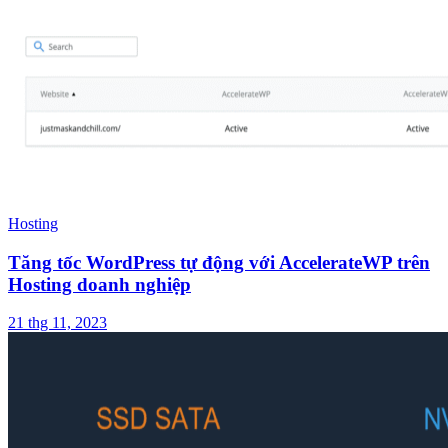
Hosting
Tăng tốc WordPress tự động với AccelerateWP trên
Hosting doanh nghiệp
21 thg 11, 2023