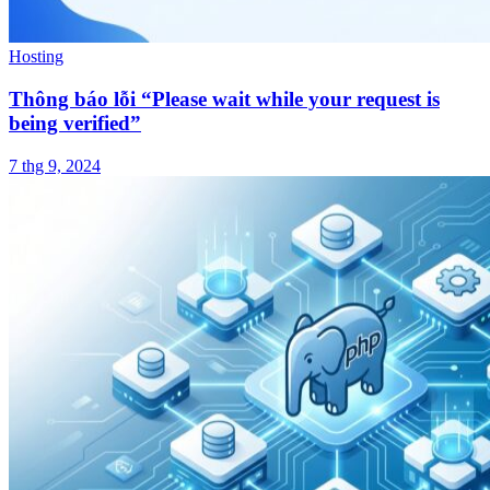
Hosting
Thông báo lỗi “Please wait while your request is
being verified”
7 thg 9, 2024