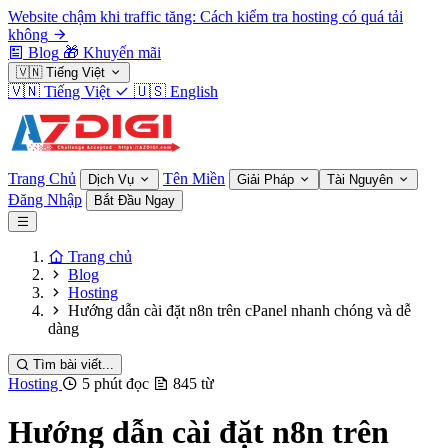
Website chậm khi traffic tăng: Cách kiểm tra hosting có quá tải
không
Blog
🎁
Khuyến mãi
🇻🇳
Tiếng Việt
🇻🇳
Tiếng Việt
🇺🇸
English
Trang Chủ
Tên Miền
Dịch Vụ
Giải Pháp
Tài Nguyên
Đăng Nhập
Bắt Đầu Ngay
Trang chủ
Blog
Hosting
Hướng dẫn cài đặt n8n trên cPanel nhanh chóng và dễ
dàng
Tìm bài viết...
Hosting
5 phút đọc
845 từ
Hướng dẫn cài đặt n8n trên