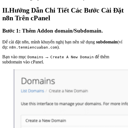
II.Hướng Dẫn Chi Tiết Các Bước Cài Đặt
n8n Trên cPanel
Bước 1: Thêm Addon domain/Subdomain.
Để cài đặt n8n, mình khuyến nghị bạn nên sử dụng
subdomain
(ví
dụ:
).
n8n.tenmiencuaban.com
Bạn vào mục
→
để thêm
Domains
Create A New Domain
subdomain vào cPanel.