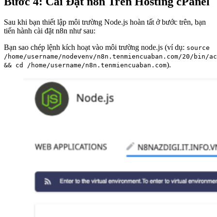
Bước 4: Cài Đặt n8n Trên Hosting cPanel
Sau khi bạn thiết lập môi trường Node.js hoàn tất ở bước trên, bạn
tiến hành cài đặt n8n như sau:
Bạn sao chép lệnh kích hoạt vào môi trường node.js (ví dụ:
source
/home/username/nodevenv/n8n.tenmiencuaban.com/20/bin/ac
).
&& cd /home/username/n8n.tenmiencuaban.com