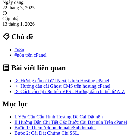
Ngày đăng
22 tháng 3, 2025
Cập nhật
13 tháng 1, 2026
Chủ đề
#n8n
#n8n trên cPanel
Bài viết liên quan
Hướng dẫn cài đặt Next.js trên Hosting cPanel
Hướng dẫn cài Ghost CMS trên hosting cPanel
Cách cài đặt n8n trên VPS - Hướng dẫn chi tiết từ A-Z
Mục lục
I. Yêu Cầu Cấu Hình Hosting Để Cài Đặt n8n
II.Hướng Dẫn Chi Tiết Các Bước Cài Đặt n8n Trên cPanel
Bước 1: Thêm Addon domain/Subdomain.
Bước 2: Cài Đặt Chứng Chỉ SSL.