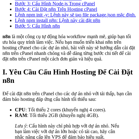
Bước 3: Cấu Hình Node.js Trong cPanel
Bước 4: Cài Đặt n8n Trên Hosting cPanel
Lệnh npm init -y: Lệnh này sẽ tạo file package.json mặc định.
Lệnh npm install n8n: Lệnh này cài đặt n8n
Bước 5: Cấu Hình n8n
n8n
là một công cụ tự động hóa workflow mạnh mẽ, giúp bạn tối
ưu hóa quy trình làm việc. Nếu bạn muốn triển khai n8n trên
hosting cPanel cho các dự án nhỏ, bài viết này sẽ hướng dẫn cài đặt
n8n trên cPanel nhanh chóng và dễ dàng từng bước chi tiết để cài
đặt n8n trên cPanel một cách đơn giản và hiệu quả.
I. Yêu Cầu Cấu Hình Hosting Để Cài Đặt
n8n
Để cài đặt n8n trên cPanel cho các dự án nhỏ với tải thấp, bạn cần
đảm bảo hosting đáp ứng cấu hình tối thiểu sau:
CPU
: Tối thiểu 2 cores (khuyến nghị 4 cores).
RAM
: Tối thiểu 2GB (khuyến nghị 4GB).
Lưu ý
: Cấu hình này chỉ phù hợp với dự án nhỏ. Nếu
bạn làm việc với dự án lớn hoặc có tải cao, hãy cân
nhắc nâng cấp lên VPS để đảm bảo hiệu suất.