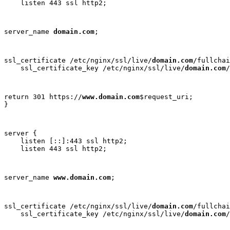
    listen 443 ssl http2;
server_name 
domain.com
;
ssl_certificate /etc/nginx/ssl/live/
domain.com
/fullchai
    ssl_certificate_key /etc/nginx/ssl/live/
domain.com
/
return 301 https://
www.domain.com
$request_uri; 

}
server {

    listen [::]:443 ssl http2;

    listen 443 ssl http2;
server_name 
www.domain.com
;
ssl_certificate /etc/nginx/ssl/live/
domain.com
/fullchai
    ssl_certificate_key /etc/nginx/ssl/live/
domain.com
/