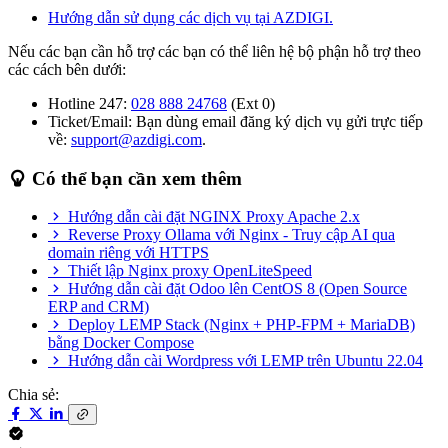
Hướng dẫn sử dụng các dịch vụ tại AZDIGI.
Nếu các bạn cần hỗ trợ các bạn có thể liên hệ bộ phận hỗ trợ theo
các cách bên dưới:
Hotline 247:
028 888 24768
(Ext 0)
Ticket/Email: Bạn dùng email đăng ký dịch vụ gửi trực tiếp
về:
support@azdigi.com
.
Có thể bạn cần xem thêm
Hướng dẫn cài đặt NGINX Proxy Apache 2.x
Reverse Proxy Ollama với Nginx - Truy cập AI qua
domain riêng với HTTPS
Thiết lập Nginx proxy OpenLiteSpeed
Hướng dẫn cài đặt Odoo lên CentOS 8 (Open Source
ERP and CRM)
Deploy LEMP Stack (Nginx + PHP-FPM + MariaDB)
bằng Docker Compose
Hướng dẫn cài Wordpress với LEMP trên Ubuntu 22.04
Chia sẻ: