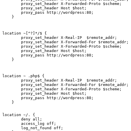
        proxy_set_header X-Forwarded-Proto $scheme;

        proxy_set_header Host $host;

        proxy_pass http://wordpress:80;

    }
location ~[^?]*/$ {

        proxy_set_header X-Real-IP  $remote_addr;

        proxy_set_header X-Forwarded-For $remote_addr;

        proxy_set_header X-Forwarded-Proto $scheme;

        proxy_set_header Host $host;

        proxy_pass http://wordpress:80;

    }
location ~ .php$ {

        proxy_set_header X-Real-IP  $remote_addr;

        proxy_set_header X-Forwarded-For $remote_addr;

        proxy_set_header X-Forwarded-Proto $scheme;

        proxy_set_header Host $host;

        proxy_pass http://wordpress:80;

    }
location ~/. {

        deny all;

        access_log off;

        log_not_found off;
