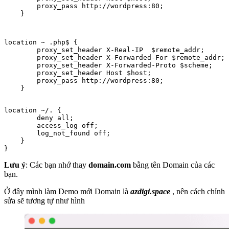
        proxy_pass http://wordpress:80;

    }
location ~ .php$ {

        proxy_set_header X-Real-IP  $remote_addr;

        proxy_set_header X-Forwarded-For $remote_addr;

        proxy_set_header X-Forwarded-Proto $scheme;

        proxy_set_header Host $host;

        proxy_pass http://wordpress:80;

    }
location ~/. {

        deny all;

        access_log off;

        log_not_found off;

    }

} 
Lưu ý
: Các bạn nhớ thay
domain.com
bằng tên Domain của các
bạn.
Ở đây mình làm Demo mới Domain là
azdigi.space
, nên cách chỉnh
sửa sẽ tương tự như hình