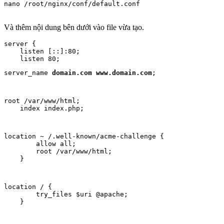
nano /root/nginx/conf/default.conf

Và thêm nội dung bên dưới vào file vừa tạo.
server {

    listen [::]:80;

server_name 
domain.com
www.domain.com
;
root /var/www/html;

    index index.php;
location ~ /.well-known/acme-challenge {

        allow all; 

        root /var/www/html;

    }
location / {

        try_files $uri @apache;

    }