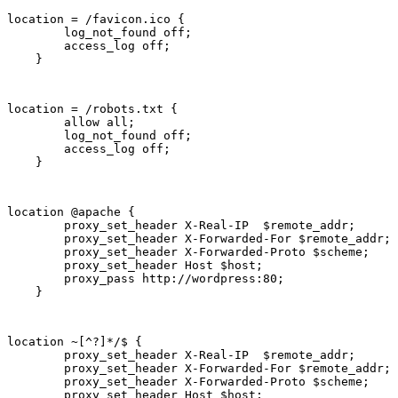
location = /favicon.ico {

        log_not_found off;

        access_log off;

    }
location = /robots.txt {

        allow all;

        log_not_found off;

        access_log off;

    }
location @apache {

        proxy_set_header X-Real-IP  $remote_addr;

        proxy_set_header X-Forwarded-For $remote_addr;

        proxy_set_header X-Forwarded-Proto $scheme;

        proxy_set_header Host $host;

        proxy_pass http://wordpress:80;

    }
location ~[^?]*/$ {

        proxy_set_header X-Real-IP  $remote_addr;

        proxy_set_header X-Forwarded-For $remote_addr;

        proxy_set_header X-Forwarded-Proto $scheme;

        proxy_set_header Host $host;
