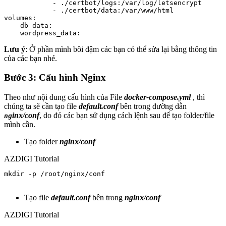
            - ./certbot/logs:/var/log/letsencrypt

            - ./certbot/data:/var/www/html

volumes:

    db_data:

    wordpress_data:
Lưu ý
: Ở phần mình bôi đậm các bạn có thể sửa lại bằng thông tin
của các bạn nhé.
Bước 3: Cấu hình Nginx
Theo như nội dung cấu hình của File
docker-compose.yml
, thì
chúng ta sẽ cần tạo file
default.conf
bên trong đường dẫn
inx/conf
, do đó các bạn sử dụng cách lệnh sau để tạo folder/file
ng
mình cần.
Tạo folder
nginx/conf
AZDIGI Tutorial
mkdir -p /root/nginx/conf

Tạo file
default.conf
bên trong
nginx/conf
AZDIGI Tutorial