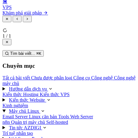
VPS
Khám phá giải pháp
1 / 1
Tìm bài viết...
⌘
K
Chuyên mục
Tất cả bài viết
Chưa được phân loại
Công cụ
Công nghệ
Công nghệ
máy chủ
Hướng dẫn dịch vụ
Kiến thức Hosting
Kiến thức VPS
Kiến thức Website
Kinh nghiệm
Máy chủ Linux
Email Server
Linux căn bản
Tools
Web Server
n8n
Quản trị máy chủ
Self-hosted
Tin tức AZDIGI
Trí tuệ nhân tạo