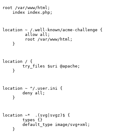
root /var/www/html;

    index index.php;
location ~ /.well-known/acme-challenge {

         allow all; 

         root /var/www/html;

    }
location / {

        try_files $uri @apache;

    }
location ~ ^/.user.ini {

        deny all;

    }
location ~*  .(svg|svgz)$ {

        types {}

        default_type image/svg+xml;

    }