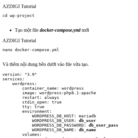
AZDIGI Tutorial
cd wp-project

Tạo một file
docker-compose.yml
mới
AZDIGI Tutorial
nano docker-compose.yml

Và thêm nội dung bên dưới vào file vừa tạo.
version: "3.9"

services:

    wordpress:

        container_name: wordpress

        image: wordpress:php8.1-apache

        restart: always

        stdin_open: true

        tty: true

        environment:

            WORDPRESS_DB_HOST: mariadb

            WORDPRESS_DB_USER: 
db_user
            WORDPRESS_DB_PASSWORD: 
db_user_pass
            WORDPRESS_DB_NAME: 
db_name
        volumes:
