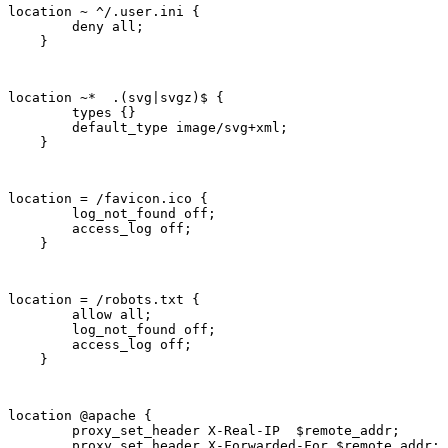
location ~ ^/.user.ini {

        deny all;

    }
location ~*  .(svg|svgz)$ {

        types {}

        default_type image/svg+xml;

    }
location = /favicon.ico {

        log_not_found off;

        access_log off;

    }
location = /robots.txt {

        allow all;

        log_not_found off;

        access_log off;

    }
location @apache {

        proxy_set_header X-Real-IP  $remote_addr;

        proxy_set_header X-Forwarded-For $remote_addr;
