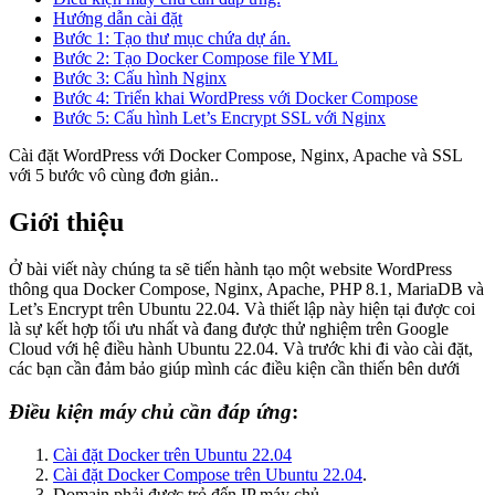
Hướng dẫn cài đặt
Bước 1: Tạo thư mục chứa dự án.
Bước 2: Tạo Docker Compose file YML
Bước 3: Cấu hình Nginx
Bước 4: Triển khai WordPress với Docker Compose
Bước 5: Cấu hình Let’s Encrypt SSL với Nginx
Cài đặt WordPress với Docker Compose, Nginx, Apache và SSL
với 5 bước vô cùng đơn giản..
Giới thiệu
Ở bài viết này chúng ta sẽ tiến hành tạo một website WordPress
thông qua Docker Compose, Nginx, Apache, PHP 8.1, MariaDB và
Let’s Encrypt trên Ubuntu 22.04. Và thiết lập này hiện tại được coi
là sự kết hợp tối ưu nhất và đang được thử nghiệm trên Google
Cloud với hệ điều hành Ubuntu 22.04. Và trước khi đi vào cài đặt,
các bạn cần đảm bảo giúp mình các điều kiện cần thiến bên dưới
Điều kiện máy chủ cần đáp ứng
:
Cài đặt Docker trên Ubuntu 22.04
Cài đặt Docker Compose trên Ubuntu 22.04
.
Domain phải được trỏ đến IP máy chủ