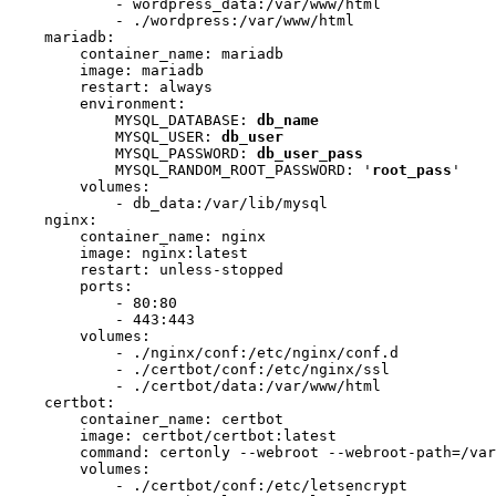
            - wordpress_data:/var/www/html

            - ./wordpress:/var/www/html

    mariadb:

        container_name: mariadb

        image: mariadb

        restart: always

        environment:

            MYSQL_DATABASE: 
db_name
            MYSQL_USER: 
db_user
            MYSQL_PASSWORD: 
db_user_pass
            MYSQL_RANDOM_ROOT_PASSWORD: '
root_pass
'

        volumes:

            - db_data:/var/lib/mysql

    nginx:

        container_name: nginx

        image: nginx:latest

        restart: unless-stopped

        ports:

            - 80:80

            - 443:443

        volumes:

            - ./nginx/conf:/etc/nginx/conf.d

            - ./certbot/conf:/etc/nginx/ssl

            - ./certbot/data:/var/www/html

    certbot:

        container_name: certbot

        image: certbot/certbot:latest

        command: certonly --webroot --webroot-path=/var
        volumes:

            - ./certbot/conf:/etc/letsencrypt
