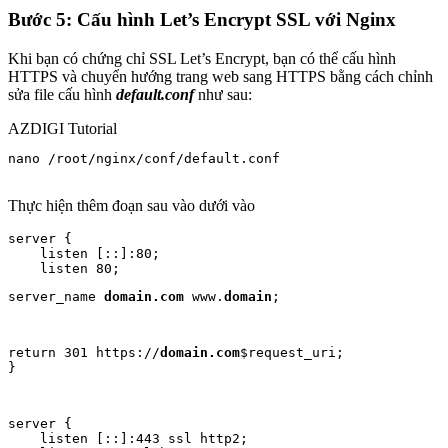
Bước 5: Cấu hình Let’s Encrypt SSL với Nginx
Khi bạn có chứng chỉ SSL Let’s Encrypt, bạn có thể cấu hình
HTTPS và chuyển hướng trang web sang HTTPS bằng cách chỉnh
sửa file cấu hình
default.conf
như sau:
AZDIGI Tutorial
nano /root/nginx/conf/default.conf

Thực hiện thêm đoạn sau vào dưới vào
server {

    listen [::]:80;

server_name 
domain.com
 www.
domain
;
return 301 https://
domain.com
$request_uri;

}
server {

    listen [::]:443 ssl http2;
