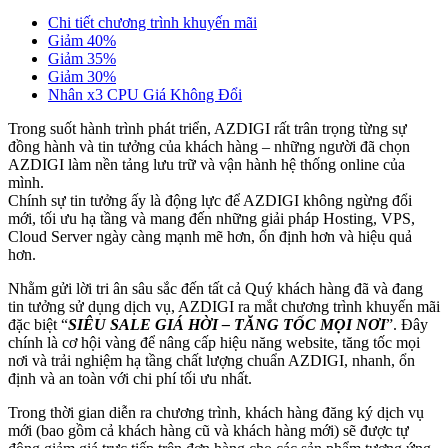
Chi tiết chương trình khuyến mãi
Giảm 40%
Giảm 35%
Giảm 30%
Nhân x3 CPU Giá Không Đổi
Trong suốt hành trình phát triển, AZDIGI rất trân trọng từng sự
đồng hành và tin tưởng của khách hàng – những người đã chọn
AZDIGI làm nền tảng lưu trữ và vận hành hệ thống online của
mình.
Chính sự tin tưởng ấy là động lực để AZDIGI không ngừng đổi
mới, tối ưu hạ tầng và mang đến những giải pháp Hosting, VPS,
Cloud Server ngày càng mạnh mẽ hơn, ổn định hơn và hiệu quả
hơn.
Nhằm gửi lời tri ân sâu sắc đến tất cả Quý khách hàng đã và đang
tin tưởng sử dụng dịch vụ, AZDIGI ra mắt chương trình khuyến mãi
đặc biệt “
SIÊU SALE GIÁ HỜI – TĂNG TỐC MỌI NƠI
”. Đây
chính là cơ hội vàng để nâng cấp hiệu năng website, tăng tốc mọi
nơi và trải nghiệm hạ tầng chất lượng chuẩn AZDIGI, nhanh, ổn
định và an toàn với chi phí tối ưu nhất.
Trong thời gian diễn ra chương trình, khách hàng đăng ký dịch vụ
mới (bao gồm cả khách hàng cũ và khách hàng mới) sẽ được tự