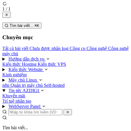
1 / 1
Tìm bài viết...
⌘
K
Chuyên mục
Tất cả bài viết
Chưa được phân loại
Công cụ
Công nghệ
Công nghệ
máy chủ
Hướng dẫn dịch vụ
Kiến thức Hosting
Kiến thức VPS
Kiến thức Website
Kinh nghiệm
Máy chủ Linux
n8n
Quản trị máy chủ
Self-hosted
Tin tức AZDIGI
Khuyến mãi
Trí tuệ nhân tạo
WebServer Panel
Tìm bài viết...