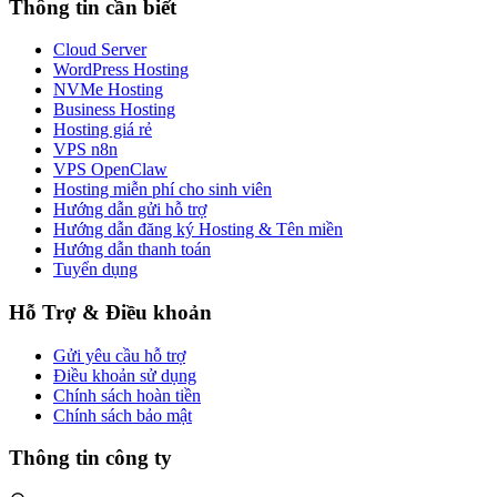
Thông tin cần biết
Cloud Server
WordPress Hosting
NVMe Hosting
Business Hosting
Hosting giá rẻ
VPS n8n
VPS OpenClaw
Hosting miễn phí cho sinh viên
Hướng dẫn gửi hỗ trợ
Hướng dẫn đăng ký Hosting & Tên miền
Hướng dẫn thanh toán
Tuyển dụng
Hỗ Trợ & Điều khoản
Gửi yêu cầu hỗ trợ
Điều khoản sử dụng
Chính sách hoàn tiền
Chính sách bảo mật
Thông tin công ty