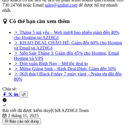
730 24768 hoặc Email
sales@azdigi.com
để được hỗ trợ nhanh
nhất.
Có thể bạn cần xem thêm
Tháng 5 giá yêu – Web mượt bao phiêu giảm đến 40%
cho Hosting tại AZDIGI
KHAO DEAL CHÀO HÈ: Giảm đến 60% cho Hosting
và Email tại AZDIGI
Siêu Sale Tháng 3: Giảm đến 45% cho Hosting, Email
Hosting và VPS
Đón xuân Bính Ngọ – Mở lộc deal to
Mừng Giáng Sinh – Rinh Deal Đỉnh: Giảm đến 50%
[Kết thúc] Black Friday 7 ngày vàng – Ngàn ưu đãi đến
80%
Chia sẻ:
Bài viết đã được kiểm duyệt bởi
AZDIGI Team
2 tháng 11, 2025
Báo cáo nội dung