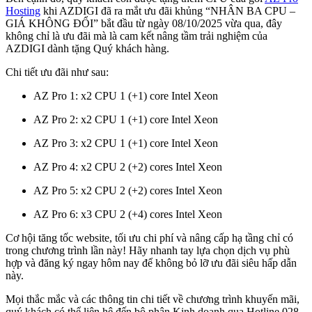
Hosting
khi AZDIGI đã ra mắt ưu đãi khủng “NHÂN BA CPU –
GIÁ KHÔNG ĐỔI” bắt đầu từ ngày 08/10/2025 vừa qua, đây
không chỉ là ưu đãi mà là cam kết nâng tầm trải nghiệm của
AZDIGI dành tặng Quý khách hàng.
Chi tiết ưu đãi như sau:
AZ Pro 1: x2 CPU 1 (+1) core Intel Xeon
AZ Pro 2: x2 CPU 1 (+1) core Intel Xeon
AZ Pro 3: x2 CPU 1 (+1) core Intel Xeon
AZ Pro 4: x2 CPU 2 (+2) cores Intel Xeon
AZ Pro 5: x2 CPU 2 (+2) cores Intel Xeon
AZ Pro 6: x3 CPU 2 (+4) cores Intel Xeon
Cơ hội tăng tốc website, tối ưu chi phí và nâng cấp hạ tầng chỉ có
trong chương trình lần này! Hãy nhanh tay lựa chọn dịch vụ phù
hợp và đăng ký ngay hôm nay để không bỏ lỡ ưu đãi siêu hấp dẫn
này.
Mọi thắc mắc và các thông tin chi tiết về chương trình khuyến mãi,
quý khách có thể liên hệ đến bộ phận Kinh doanh qua Hotline 028