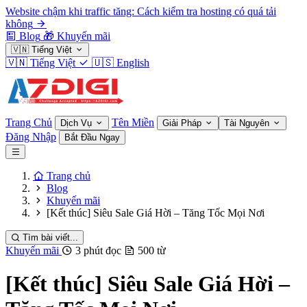
Website chậm khi traffic tăng: Cách kiểm tra hosting có quá tải
không
Blog
🎁
Khuyến mãi
🇻🇳
Tiếng Việt
🇻🇳
Tiếng Việt
🇺🇸
English
Trang Chủ
Tên Miền
Dịch Vụ
Giải Pháp
Tài Nguyên
Đăng Nhập
Bắt Đầu Ngay
Trang chủ
Blog
Khuyến mãi
[Kết thúc] Siêu Sale Giá Hời – Tăng Tốc Mọi Nơi
Tìm bài viết...
Khuyến mãi
3 phút đọc
500 từ
[Kết thúc] Siêu Sale Giá Hời –