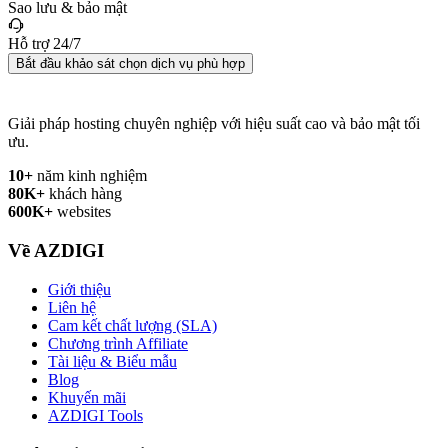
Sao lưu & bảo mật
Hỗ trợ 24/7
Bắt đầu khảo sát chọn dịch vụ phù hợp
Giải pháp hosting chuyên nghiệp với hiệu suất cao và bảo mật tối
ưu.
10+
năm kinh nghiệm
80K+
khách hàng
600K+
websites
Về AZDIGI
Giới thiệu
Liên hệ
Cam kết chất lượng (SLA)
Chương trình Affiliate
Tài liệu & Biểu mẫu
Blog
Khuyến mãi
AZDIGI Tools