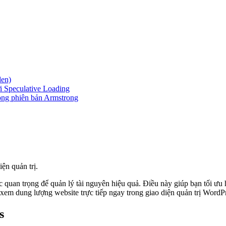
den)
ới Speculative Loading
rong phiên bản Armstrong
ện quản trị.
quan trọng để quản lý tài nguyên hiệu quả. Điều này giúp bạn tối ưu hó
ch xem dung lượng website trực tiếp ngay trong giao diện quản trị Word
s