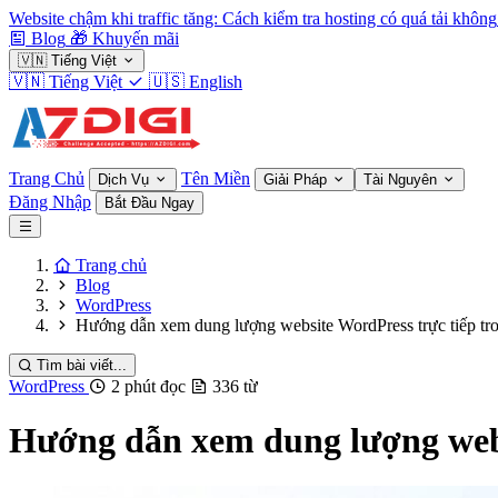
Website chậm khi traffic tăng: Cách kiểm tra hosting có quá tải không
Blog
🎁
Khuyến mãi
🇻🇳
Tiếng Việt
🇻🇳
Tiếng Việt
🇺🇸
English
Trang Chủ
Tên Miền
Dịch Vụ
Giải Pháp
Tài Nguyên
Đăng Nhập
Bắt Đầu Ngay
Trang chủ
Blog
WordPress
Hướng dẫn xem dung lượng website WordPress trực tiếp tron
Tìm bài viết...
WordPress
2 phút đọc
336 từ
Hướng dẫn xem dung lượng websi