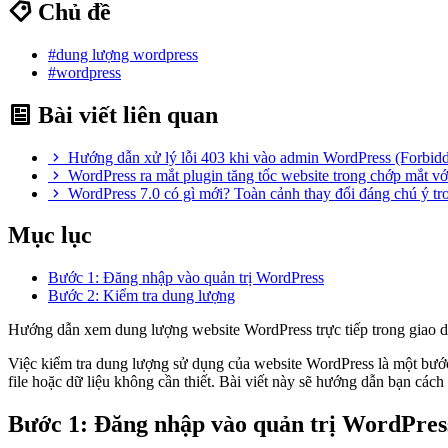
Chủ đề
#dung lượng wordpress
#wordpress
Bài viết liên quan
Hướng dẫn xử lý lỗi 403 khi vào admin WordPress (Forbid
WordPress ra mắt plugin tăng tốc website trong chớp mắt v
WordPress 7.0 có gì mới? Toàn cảnh thay đổi đáng chú ý t
Mục lục
Bước 1: Đăng nhập vào quản trị WordPress
Bước 2: Kiểm tra dung lượng
Hướng dẫn xem dung lượng website WordPress trực tiếp trong giao di
Việc kiểm tra dung lượng sử dụng của website WordPress là một bước 
file hoặc dữ liệu không cần thiết. Bài viết này sẽ hướng dẫn bạn cá
Bước 1: Đăng nhập vào quản trị WordPres