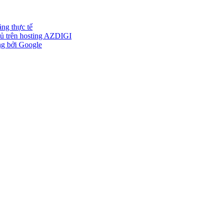
ng thực tế
ủ trên hosting AZDIGI
ng bởi Google