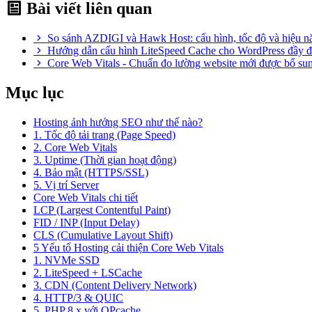
Bài viết liên quan
So sánh AZDIGI và Hawk Host: cấu hình, tốc độ và hiệu nă
Hướng dẫn cấu hình LiteSpeed Cache cho WordPress đầy đ
Core Web Vitals - Chuẩn đo lường website mới được bổ su
Mục lục
Hosting ảnh hưởng SEO như thế nào?
1. Tốc độ tải trang (Page Speed)
2. Core Web Vitals
3. Uptime (Thời gian hoạt động)
4. Bảo mật (HTTPS/SSL)
5. Vị trí Server
Core Web Vitals chi tiết
LCP (Largest Contentful Paint)
FID / INP (Input Delay)
CLS (Cumulative Layout Shift)
5 Yếu tố Hosting cải thiện Core Web Vitals
1. NVMe SSD
2. LiteSpeed + LSCache
3. CDN (Content Delivery Network)
4. HTTP/3 & QUIC
5. PHP 8.x với OPcache