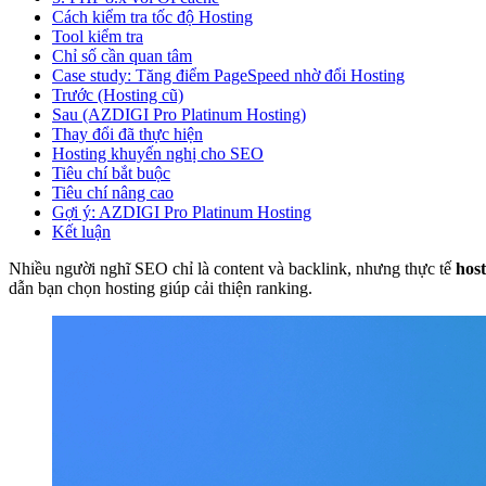
Cách kiểm tra tốc độ Hosting
Tool kiểm tra
Chỉ số cần quan tâm
Case study: Tăng điểm PageSpeed nhờ đổi Hosting
Trước (Hosting cũ)
Sau (AZDIGI Pro Platinum Hosting)
Thay đổi đã thực hiện
Hosting khuyến nghị cho SEO
Tiêu chí bắt buộc
Tiêu chí nâng cao
Gợi ý: AZDIGI Pro Platinum Hosting
Kết luận
Nhiều người nghĩ SEO chỉ là content và backlink, nhưng thực tế
host
dẫn bạn chọn hosting giúp cải thiện ranking.