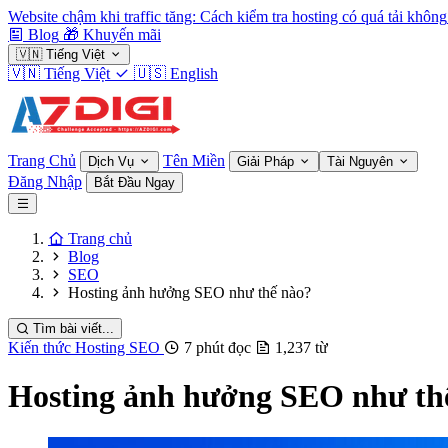
Website chậm khi traffic tăng: Cách kiểm tra hosting có quá tải không
Blog
🎁
Khuyến mãi
🇻🇳
Tiếng Việt
🇻🇳
Tiếng Việt
🇺🇸
English
Trang Chủ
Tên Miền
Dịch Vụ
Giải Pháp
Tài Nguyên
Đăng Nhập
Bắt Đầu Ngay
Trang chủ
Blog
SEO
Hosting ảnh hưởng SEO như thế nào?
Tìm bài viết...
Kiến thức Hosting
SEO
7 phút đọc
1,237 từ
Hosting ảnh hưởng SEO như th