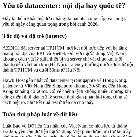
Yếu tố datacenter: nội địa hay quốc tế?
Đây là điểm khác biệt lớn nhất giữa hai nhà cung cấp, và cũng là
yếu tố ngày càng quan trọng trong bối cảnh 2026.
Tốc độ và độ trễ (latency)
AZDIGI đặt server tại TP.HCM, nơi kết nối trực tiếp với hạ tầng
mạng nội địa của FPT và Viettel. Đối với người dùng Việt Nam,
khoảng cách vật lý giữa thiết bị và server chỉ vài chục km (nội
thành) đến vài trăm km (Hà Nội). Latency thường dưới 30ms từ nội
thành TP.HCM và dưới 50ms từ Hà Nội.
Hawk Host gần nhất có datacenter tại Singapore và Hong Kong.
Latency từ Việt Nam đến Singapore khoảng 30-50ms, đến Hong
Kong khoảng 40-60ms. Có vẻ chênh lệch không nhiều, nhưng khi
cộng thêm thời gian xử lý server, thời gian phản hồi tổng cộng sẽ
cách biệt rõ, như kết quả test ở trên đã cho thấy.
Tuân thủ pháp luật về dữ liệu
Luật Bảo vệ Dữ liệu Cá nhân của Việt Nam có hiệu lực từ tháng
1/2026, yêu cầu dữ liệu người dùng Việt phải được lưu trữ tại máy
chủ trong nước. Nếu website thu thập thông tin cá nhân (form đăng