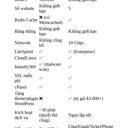
Không giới
Số website
5
hạn
❌ (có
Redis Cache
✅
Memcached)
Không giới
Băng thông
Không giới hạn
hạn
Không công
Network
10 Gbps
bố
LiteSpeed
✅
✅ (Enterprise)
CloudLinux
✅
✅
✅ (malware
Imunify360
✅
scan)
SSL miễn
✅
✅
phí
cPanel
✅
✅
Tặng
theme/plugin
❌
✅ (trị giá $3.000+)
WordPress
~30 phút
Kích hoạt
(duyệt thủ
Ngay lập tức
dịch vụ
công)
Chat/Email/Ticket/Phone