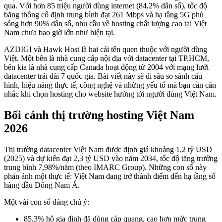
qua. Với hơn 85 triệu người dùng internet (84,2% dân số), tốc độ
băng thông cố định trung bình đạt 261 Mbps và hạ tầng 5G phủ
sóng hơn 90% dân số, nhu cầu về hosting chất lượng cao tại Việt
Nam chưa bao giờ lớn như hiện tại.
AZDIGI và Hawk Host là hai cái tên quen thuộc với người dùng
Việt. Một bên là nhà cung cấp nội địa với datacenter tại TP.HCM,
bên kia là nhà cung cấp Canada hoạt động từ 2004 với mạng lưới
datacenter trải dài 7 quốc gia. Bài viết này sẽ đi sâu so sánh cấu
hình, hiệu năng thực tế, công nghệ và những yếu tố mà bạn cần cân
nhắc khi chọn hosting cho website hướng tới người dùng Việt Nam.
Bối cảnh thị trường hosting Việt Nam
2026
Thị trường datacenter Việt Nam được định giá khoảng 1,2 tỷ USD
(2025) và dự kiến đạt 2,3 tỷ USD vào năm 2034, tốc độ tăng trưởng
trung bình 7,98%/năm (theo IMARC Group). Những con số này
phản ánh một thực tế: Việt Nam đang trở thành điểm đến hạ tầng số
hàng đầu Đông Nam Á.
Một vài con số đáng chú ý:
85,3% hộ gia đình đã dùng cáp quang, cao hơn mức trung