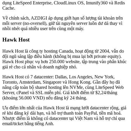
dụng LiteSpeed Enterprise, CloudLinux OS, Imunify360 và Redis
Cache.
Về chính sách, AZDIGI áp dụng giới hạn số lượng tài khoản trên
mỗi server (no-oversell), giữ tài nguyên server luôn dư dả thay vì
nhồi nhét quá nhiều user trên cùng một máy.
Hawk Host
Hawk Host là công ty hosting Canada, hoạt động từ 2004, vẫn do
đội ngũ sáng lập điều hành (không bị mua lại bởi private equity).
Hawk Host phục vụ hơn 250.000 website, tập trung vào phân khúc
giá rẻ cho cá nhân và doanh nghiệp nhỏ.
Hawk Host có 7 datacenter: Dallas, Los Angeles, New York,
Toronto, Amsterdam, Singapore và Hong Kong. Gần đây họ đã
nâng cấp toàn bộ shared hosting lên NVMe, cùng LiteSpeed Web
Server, cPanel và SSL miễn phí. Giá khởi điểm từ $2,24/tháng
(khoảng 56.000 VND) nếu đăng ký 24 tháng.
Ưu điểm lớn nhất của Hawk Host là mạng lưới datacenter rộng, giá
rẻ khi đăng ký dài hạn, và hỗ trợ thanh toán PayPal, tiền mã hoá.
Nhược điểm là không có datacenter tại Việt Nam và hỗ trợ chỉ qua
email/ticket bằng tiếng Anh.