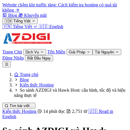
Website chậm khi traffic tăng: Cách kiểm tra hosting có quá tải
không
Blog
🎁
Khuyến mãi
🇻🇳
Tiếng Việt
🇻🇳
Tiếng Việt
🇺🇸
English
Trang Chủ
Tên Miền
Dịch Vụ
Giải Pháp
Tài Nguyên
Đăng Nhập
Bắt Đầu Ngay
Trang chủ
Blog
Kiến thức Hosting
So sánh AZDIGI và Hawk Host: cấu hình, tốc độ và hiệu
năng thực tế
Tìm bài viết...
Kiến thức Hosting
14 phút đọc
2,751 từ
🇺🇸
Read in
English