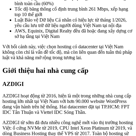
bình toàn cầu (60%)
Tốc độ băng thông cố định trung bình 261 Mbps, xếp hạng
top 10 thế giới
Luật Bảo vệ Dữ liệu Cá nhân có hiệu lực từ tháng 1/2026,
yêu cầu lưu trữ dữ liệu người dùng Việt Nam tại nội địa
AWS, Equinix, Digital Realty đều đã hoặc đang xây dựng cơ
sở hạ tầng tại Việt Nam
Với bối cảnh này, việc chọn hosting có datacenter tại Việt Nam
không còn chỉ là vấn đề tốc độ, mà còn liên quan đến tuân thủ pháp
luật và khả năng mở rộng trong tương lai.
Giới thiệu hai nhà cung cấp
AZDIGI
AZDIGI hoạt động từ 2016, hiện là một trong những nhà cung cấp
hosting lớn nhất tại Việt Nam với hơn 90.000 website WordPress
đang vận hành trên hệ thống. Hai datacenter đặt tại TP.HCM: FPT
IDC Tân Thuận và Viettel IDC Sóng Thần.
AZDIGI từ sớm đã đưa nhiều công nghệ mới vào thị trường hosting
Việt: ổ cứng NVMe từ 2019, CPU Intel Xeon Platinum từ 2019, và
dòng Business Hosting thay thế VPS từ 2017. Toàn bộ hosting sử