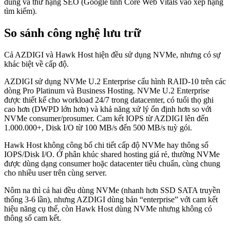
dùng và thứ hạng SEO (Google tính Core Web Vitals vào xếp hạng
tìm kiếm).
So sánh công nghệ lưu trữ
Cả AZDIGI và Hawk Host hiện đều sử dụng NVMe, nhưng có sự
khác biệt về cấp độ.
AZDIGI sử dụng NVMe U.2 Enterprise cấu hình RAID-10 trên các
dòng Pro Platinum và Business Hosting. NVMe U.2 Enterprise
được thiết kế cho workload 24/7 trong datacenter, có tuổi thọ ghi
cao hơn (DWPD lớn hơn) và khả năng xử lý ổn định hơn so với
NVMe consumer/prosumer. Cam kết IOPS từ AZDIGI lên đến
1.000.000+, Disk I/O từ 100 MB/s đến 500 MB/s tuỳ gói.
Hawk Host không công bố chi tiết cấp độ NVMe hay thông số
IOPS/Disk I/O. Ở phân khúc shared hosting giá rẻ, thường NVMe
được dùng dạng consumer hoặc datacenter tiêu chuẩn, cùng chung
cho nhiều user trên cùng server.
Nôm na thì cả hai đều dùng NVMe (nhanh hơn SSD SATA truyền
thống 3-6 lần), nhưng AZDIGI dùng bản “enterprise” với cam kết
hiệu năng cụ thể, còn Hawk Host dùng NVMe nhưng không có
thông số cam kết.