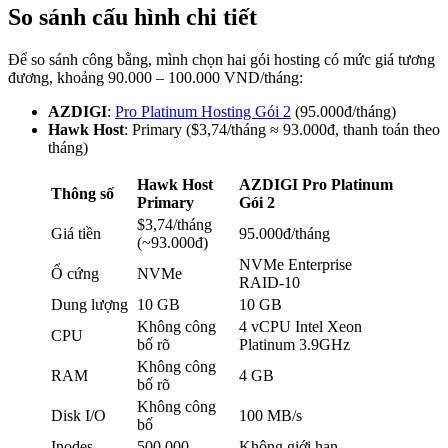
So sánh cấu hình chi tiết
Để so sánh công bằng, mình chọn hai gói hosting có mức giá tương
đương, khoảng 90.000 – 100.000 VND/tháng:
AZDIGI
:
Pro Platinum Hosting Gói 2
(95.000đ/tháng)
Hawk Host
: Primary ($3,74/tháng ≈ 93.000đ, thanh toán theo
tháng)
Hawk Host
AZDIGI Pro Platinum
Thông số
Primary
Gói 2
$3,74/tháng
Giá tiền
95.000đ/tháng
(~93.000đ)
NVMe Enterprise
Ổ cứng
NVMe
RAID-10
Dung lượng
10 GB
10 GB
Không công
4 vCPU Intel Xeon
CPU
bố rõ
Platinum 3.9GHz
Không công
RAM
4 GB
bố rõ
Không công
Disk I/O
100 MB/s
bố
Inodes
500.000
Không giới hạn