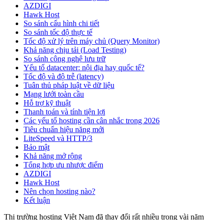
AZDIGI
Hawk Host
So sánh cấu hình chi tiết
So sánh tốc độ thực tế
Tốc độ xử lý trên máy chủ (Query Monitor)
Khả năng chịu tải (Load Testing)
So sánh công nghệ lưu trữ
Yếu tố datacenter: nội địa hay quốc tế?
Tốc độ và độ trễ (latency)
Tuân thủ pháp luật về dữ liệu
Mạng lưới toàn cầu
Hỗ trợ kỹ thuật
Thanh toán và tính tiện lợi
Các yếu tố hosting cần cân nhắc trong 2026
Tiêu chuẩn hiệu năng mới
LiteSpeed và HTTP/3
Bảo mật
Khả năng mở rộng
Tổng hợp ưu nhược điểm
AZDIGI
Hawk Host
Nên chọn hosting nào?
Kết luận
Thị trường hosting Việt Nam đã thay đổi rất nhiều trong vài năm