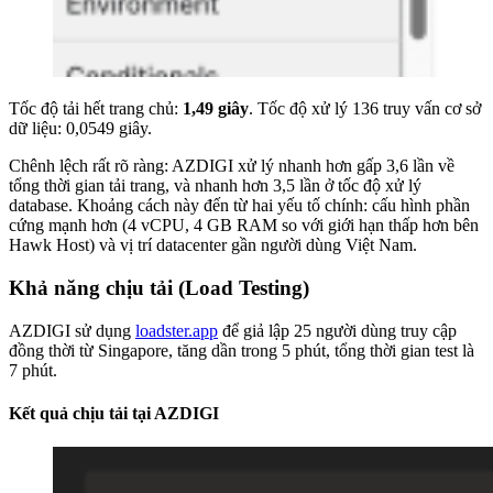
Tốc độ tải hết trang chủ:
1,49 giây
. Tốc độ xử lý 136 truy vấn cơ sở
dữ liệu: 0,0549 giây.
Chênh lệch rất rõ ràng: AZDIGI xử lý nhanh hơn gấp 3,6 lần về
tổng thời gian tải trang, và nhanh hơn 3,5 lần ở tốc độ xử lý
database. Khoảng cách này đến từ hai yếu tố chính: cấu hình phần
cứng mạnh hơn (4 vCPU, 4 GB RAM so với giới hạn thấp hơn bên
Hawk Host) và vị trí datacenter gần người dùng Việt Nam.
Khả năng chịu tải (Load Testing)
AZDIGI sử dụng
loadster.app
để giả lập 25 người dùng truy cập
đồng thời từ Singapore, tăng dần trong 5 phút, tổng thời gian test là
7 phút.
Kết quả chịu tải tại AZDIGI