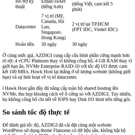
Hỗ trợ kỹ
Email/Ticket
(tiếng Việt, cam kết 5
thuật
(tiếng Anh)
phút)
7 vị trí (Mỹ,
Canada, Hà
2 vị trí tại TP.HCM
Datacenter
Lan,
(FPT IDC, Viettel IDC)
Singapore,
Hong Kong)
Hoàn tiền
30 ngày
30 ngày
Ở cùng mức giá, AZDIGI cung cấp cấu hình phần cứng mạnh hơn
rõ rệt: 4 vCPU Platinum thay vì không công bố, 4 GB RAM thay vì
giới hạn ẩn, NVMe Enterprise RAID-10 với tốc độ I/O được cam
kết 100 MB/s. Hawk Host lại thắng ở số lượng website (không giới
hạn) và sự linh hoạt về vị trí datacenter.
ℹ️ Hawk Host gần đây đã nâng cấp toàn bộ shared hosting lên
NVMe, thu hẹp khoảng cách về ổ cứng so với AZDIGI. Tuy nhiên,
họ không công bố chi tiết về IOPS hay Disk I/O limit trên từng gói.
So sánh tốc độ thực tế
Để đánh giá tốc độ, AZDIGI đã cài đặt cùng một website
WordPress sử dụng theme Flatsome có dữ liệu sẵn, không bật bộ