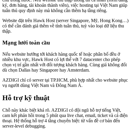
ký, đơn hàng, tài khoản thành viên), việc hosting tại Việt Nam giúp
tuân thủ quy định này mà không cần thêm hạ tầng riêng.
Website đặt trên Hawk Host (server Singapore, Mỹ, Hong Kong…)
có thể cần đánh giá thêm về tính tuân thủ, tuỳ vào loại dữ liệu thu
thập.
Mạng lưới toàn cầu
Nếu website hướng tới khách hàng quốc tế hoặc phân bố đều ở
nhiều khu vực, Hawk Host có lợi thế với 7 datacenter cho phép
chọn vị trí gần nhất với đối tượng khách hàng. Cùng giá không đổi
dù chọn Dallas hay Singapore hay Amsterdam.
AZDIGI chỉ có server tại TP.HCM, phù hợp nhất cho website phục
vụ người dùng Việt Nam và Đông Nam Á.
Hỗ trợ kỹ thuật
Chỗ này khác biệt khá rõ. AZDIGI có đội ngũ hỗ trợ tiếng Việt,
cam kết phản hồi trong 5 phút qua live chat, email, ticket và cả điện
thoại. Hệ thống hỗ trợ 4 tầng chuyên biệt: từ vấn đề cơ bản đến
server-level debugging.