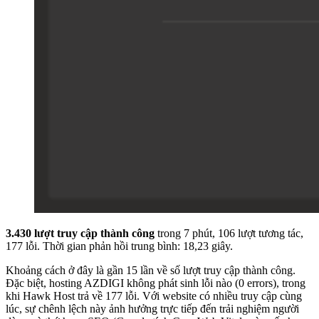
3.430 lượt truy cập thành công
trong 7 phút, 106 lượt tương tác,
177 lỗi. Thời gian phản hồi trung bình: 18,23 giây.
Khoảng cách ở đây là gần 15 lần về số lượt truy cập thành công.
Đặc biệt, hosting AZDIGI không phát sinh lỗi nào (0 errors), trong
khi Hawk Host trả về 177 lỗi. Với website có nhiều truy cập cùng
lúc, sự chênh lệch này ảnh hưởng trực tiếp đến trải nghiệm người