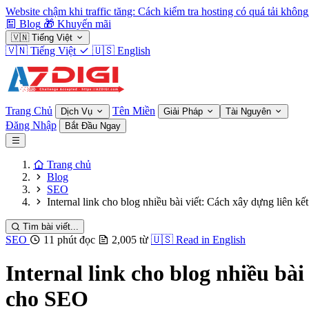
Website chậm khi traffic tăng: Cách kiểm tra hosting có quá tải không
Blog
🎁
Khuyến mãi
🇻🇳
Tiếng Việt
🇻🇳
Tiếng Việt
🇺🇸
English
Trang Chủ
Tên Miền
Dịch Vụ
Giải Pháp
Tài Nguyên
Đăng Nhập
Bắt Đầu Ngay
Trang chủ
Blog
SEO
Internal link cho blog nhiều bài viết: Cách xây dựng liên k
Tìm bài viết...
SEO
11 phút đọc
2,005 từ
🇺🇸
Read in English
Internal link cho blog nhiều bài
cho SEO