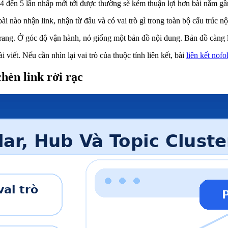
4 đến 5 lần nhấp mới tới được thường sẽ kém thuận lợi hơn bài nằm gầ
ài nào nhận link, nhận từ đâu và có vai trò gì trong toàn bộ cấu trúc n
trang. Ở góc độ vận hành, nó giống một bản đồ nội dung. Bản đồ càng
i viết. Nếu cần nhìn lại vai trò của thuộc tính liên kết, bài
liên kết nof
hèn link rời rạc