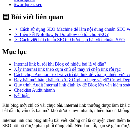
#wordpress seo
Bài viết liên quan
Cách sử dụng SEO Machine để làm nội dung chuẩn SEO vớ
Liên kết Nofollow & Dofollow có tốt cho SEO?
Cách viết bài chuẩn SEO: 9 bước tạo bài viết chuẩn SEO
Mục lục
Internal link bị rối khi Blog có nhiều bài là vì đâu?
Xây Internal link theo cụm chủ đề thay vì chèn link rời rạc
Cách chọn Anchor Text và vị trí đặt link để vừa tự nhiên vừa c
Đẩy bài mới bằng bài cũ, xử lý Orphan Page và giữ Crawl Dep
Quy trình Audit Internal link định kỳ để Blog lớn vẫn kiểm soá
Checklist Audit nhanh
Kết luận
Khi blog mới chỉ có vài chục bài, internal link thường được làm khá c
bắt đầu lộ vấn đề: bài mới khó được crawl nhanh, nhiều bài cũ không 
Internal link cho blog nhiều bài viết không chỉ là chuyện chèn thêm l
SEO nội bộ được phân phối đúng chỗ. Nếu làm tốt, bạn sẽ giảm được o