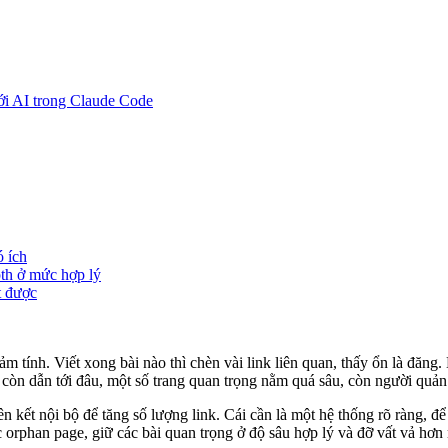
i AI trong Claude Code
ó ích
th ở mức hợp lý
t được
ảm tính. Viết xong bài nào thì chèn vài link liên quan, thấy ổn là đăng
còn dẫn tới đâu, một số trang quan trọng nằm quá sâu, còn người quản tr
iên kết nội bộ để tăng số lượng link. Cái cần là một hệ thống rõ ràng, 
rphan page, giữ các bài quan trọng ở độ sâu hợp lý và đỡ vất vả hơn 