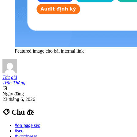
Featured image cho bài internal link
Tác giả
Trần Thắng
Ngày đăng
23 tháng 6, 2026
Chủ đề
#on-page seo
#seo
#wordpress