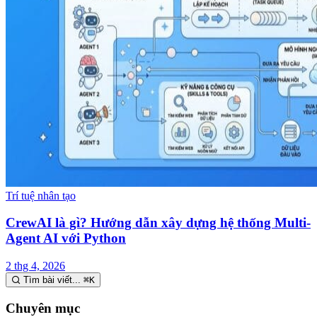
Trí tuệ nhân tạo
CrewAI là gì? Hướng dẫn xây dựng hệ thống Multi-
Agent AI với Python
2 thg 4, 2026
Tìm bài viết...
⌘
K
Chuyên mục