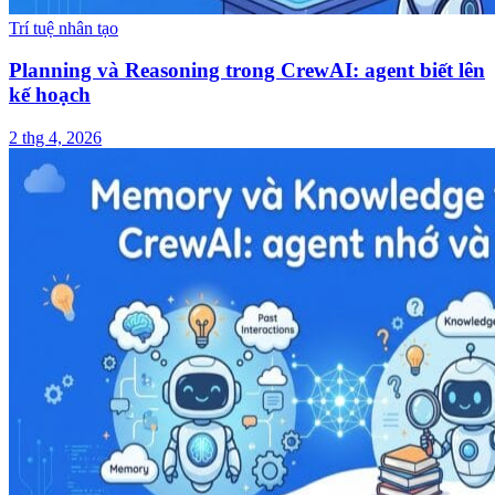
Trí tuệ nhân tạo
Planning và Reasoning trong CrewAI: agent biết lên
kế hoạch
2 thg 4, 2026