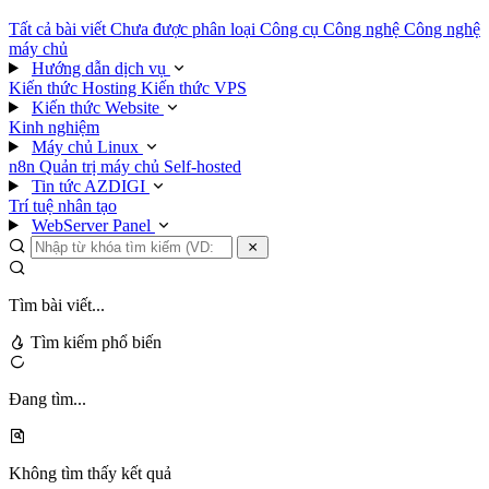
Tất cả bài viết
Chưa được phân loại
Công cụ
Công nghệ
Công nghệ
máy chủ
Hướng dẫn dịch vụ
Kiến thức Hosting
Kiến thức VPS
Kiến thức Website
Kinh nghiệm
Máy chủ Linux
n8n
Quản trị máy chủ
Self-hosted
Tin tức AZDIGI
Trí tuệ nhân tạo
WebServer Panel
Tìm bài viết...
Tìm kiếm phổ biến
Đang tìm...
Không tìm thấy kết quả