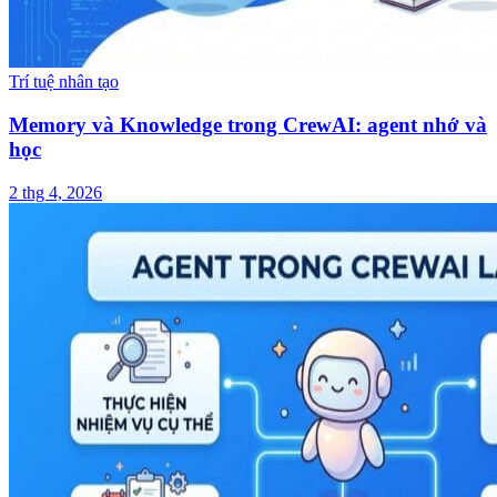
Trí tuệ nhân tạo
Memory và Knowledge trong CrewAI: agent nhớ và
học
2 thg 4, 2026