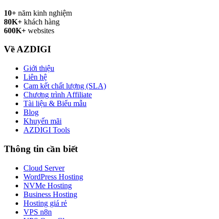
10+
năm kinh nghiệm
80K+
khách hàng
600K+
websites
Về AZDIGI
Giới thiệu
Liên hệ
Cam kết chất lượng (SLA)
Chương trình Affiliate
Tài liệu & Biểu mẫu
Blog
Khuyến mãi
AZDIGI Tools
Thông tin cần biết
Cloud Server
WordPress Hosting
NVMe Hosting
Business Hosting
Hosting giá rẻ
VPS n8n