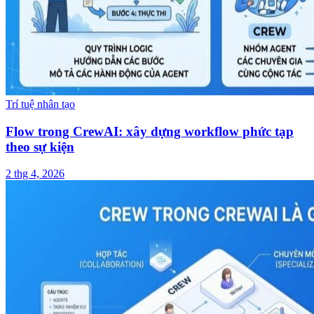
Trí tuệ nhân tạo
Flow trong CrewAI: xây dựng workflow phức tạp
theo sự kiện
2 thg 4, 2026