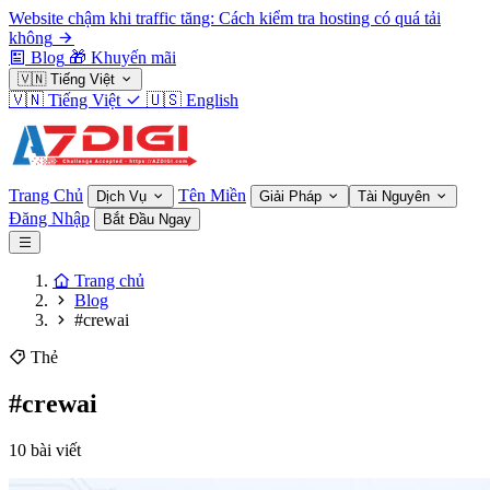
Website chậm khi traffic tăng: Cách kiểm tra hosting có quá tải
không
Blog
🎁
Khuyến mãi
🇻🇳
Tiếng Việt
🇻🇳
Tiếng Việt
🇺🇸
English
Trang Chủ
Tên Miền
Dịch Vụ
Giải Pháp
Tài Nguyên
Đăng Nhập
Bắt Đầu Ngay
Trang chủ
Blog
#crewai
Thẻ
#crewai
10 bài viết