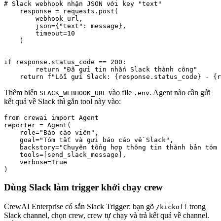
# Slack webhook nhận JSON với key "text"

    response = requests.post(

        webhook_url,

        json={"text": message},

        timeout=10

    )
if response.status_code == 200:

        return "Đã gửi tin nhắn Slack thành công"

    return f"Lỗi gửi Slack: {response.status_code} - {r
Thêm biến
vào file
. Agent nào cần gửi
SLACK_WEBHOOK_URL
.env
kết quả về Slack thì gắn tool này vào:
from crewai import Agent

reporter = Agent(

    role="Báo cáo viên",

    goal="Tóm tắt và gửi báo cáo về Slack",

    backstory="Chuyên tổng hợp thông tin thành bản tóm 
    tools=[send_slack_message],

    verbose=True

)
Dùng Slack làm trigger khởi chạy crew
CrewAI Enterprise có sẵn Slack Trigger: bạn gõ
trong
/kickoff
Slack channel, chọn crew, crew tự chạy và trả kết quả về channel.