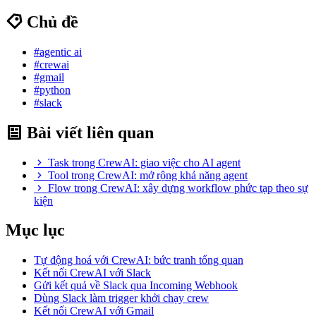
Chủ đề
#agentic ai
#crewai
#gmail
#python
#slack
Bài viết liên quan
Task trong CrewAI: giao việc cho AI agent
Tool trong CrewAI: mở rộng khả năng agent
Flow trong CrewAI: xây dựng workflow phức tạp theo sự
kiện
Mục lục
Tự động hoá với CrewAI: bức tranh tổng quan
Kết nối CrewAI với Slack
Gửi kết quả về Slack qua Incoming Webhook
Dùng Slack làm trigger khởi chạy crew
Kết nối CrewAI với Gmail