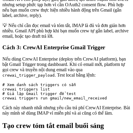
nhưng setup phức tạp hơn vì cần OAuth2 consent flow. Phù hợp
nếu bạn muốn crew thực hiện nhiều hành động trên Gmail (gắn
label, archive, reply).
💡 Nếu chỉ cần đọc email và tóm tắt, IMAP là đủ và đơn giản hơn
nhiều. Gmail API phù hợp khi bạn muốn crew tự gắn label, archive
email, hoặc tạo draft trả lời.
Cách 3: CrewAI Enterprise Gmail Trigger
Nếu dùng CrewAI Enterprise (deploy trên CrewAI platform), bạn
bật Gmail Trigger trong dashboard. Khi có email mới, platform tự
gọi crew và truyền nội dung email vào qua
. Test local bằng lệnh:
crewai_trigger_payload
# Xem danh sách triggers có sẵn

crewai triggers list

# Giả lập Gmail trigger để test

crewai triggers run gmail/new_email_received
Cách này nhanh nhất nhưng yêu cầu trả phí CrewAI Enterprise. Bài
này mình sẽ dùng IMAP vì miễn phí và ai cũng có thể làm.
Tạo crew tóm tắt email buổi sáng