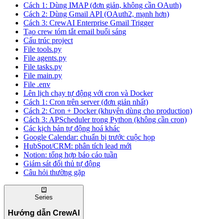
Cách 1: Dùng IMAP (đơn giản, không cần OAuth)
Cách 2: Dùng Gmail API (OAuth2, mạnh hơn)
Cách 3: CrewAI Enterprise Gmail Trigger
Tạo crew tóm tắt email buổi sáng
Cấu trúc project
File tools.py
File agents.py
File tasks.py
File main.py
File .env
Lên lịch chạy tự động với cron và Docker
Cách 1: Cron trên server (đơn giản nhất)
Cách 2: Cron + Docker (khuyên dùng cho production)
Cách 3: APScheduler trong Python (không cần cron)
Các kịch bản tự động hoá khác
Google Calendar: chuẩn bị trước cuộc họp
HubSpot/CRM: phân tích lead mới
Notion: tổng hợp báo cáo tuần
Giám sát đối thủ tự động
Câu hỏi thường gặp
Series
Hướng dẫn CrewAI