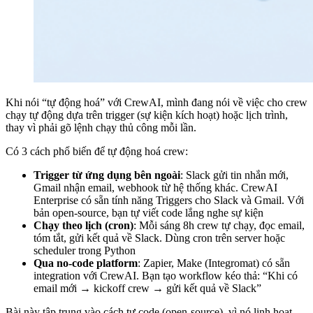
Khi nói “tự động hoá” với CrewAI, mình đang nói về việc cho crew
chạy tự động dựa trên trigger (sự kiện kích hoạt) hoặc lịch trình,
thay vì phải gõ lệnh chạy thủ công mỗi lần.
Có 3 cách phổ biến để tự động hoá crew:
Trigger từ ứng dụng bên ngoài
: Slack gửi tin nhắn mới,
Gmail nhận email, webhook từ hệ thống khác. CrewAI
Enterprise có sẵn tính năng Triggers cho Slack và Gmail. Với
bản open-source, bạn tự viết code lắng nghe sự kiện
Chạy theo lịch (cron)
: Mỗi sáng 8h crew tự chạy, đọc email,
tóm tắt, gửi kết quả về Slack. Dùng cron trên server hoặc
scheduler trong Python
Qua no-code platform
: Zapier, Make (Integromat) có sẵn
integration với CrewAI. Bạn tạo workflow kéo thả: “Khi có
email mới → kickoff crew → gửi kết quả về Slack”
Bài này tập trung vào cách tự code (open-source), vì nó linh hoạt