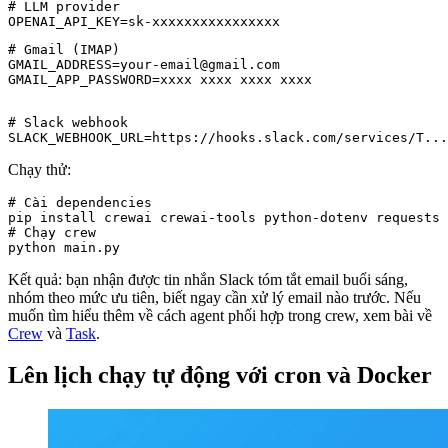
# LLM provider

# Gmail (IMAP)

GMAIL_ADDRESS=your-email@gmail.com

GMAIL_APP_PASSWORD=xxxx xxxx xxxx xxxx
# Slack webhook

SLACK_WEBHOOK_URL=https://hooks.slack.com/services/T...
Chạy thử:
# Cài dependencies

pip install crewai crewai-tools python-dotenv requests

# Chạy crew

python main.py
Kết quả: bạn nhận được tin nhắn Slack tóm tắt email buổi sáng,
nhóm theo mức ưu tiên, biết ngay cần xử lý email nào trước. Nếu
muốn tìm hiểu thêm về cách agent phối hợp trong crew, xem bài về
Crew
và
Task
.
Lên lịch chạy tự động với cron và Docker