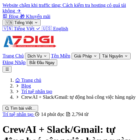
Website chậm khi traffic tăng: Cách kiểm tra hosting có quá tải
không
Blog
🎁
Khuyến mãi
🇻🇳
Tiếng Việt
🇻🇳
Tiếng Việt
🇺🇸
English
Trang Chủ
Tên Miền
Dịch Vụ
Giải Pháp
Tài Nguyên
Đăng Nhập
Bắt Đầu Ngay
Trang chủ
Blog
Trí tuệ nhân tạo
CrewAI + Slack/Gmail: tự động hoá công việc hàng ngày
Tìm bài viết...
Trí tuệ nhân tạo
14 phút đọc
2,794 từ
CrewAI + Slack/Gmail: tự