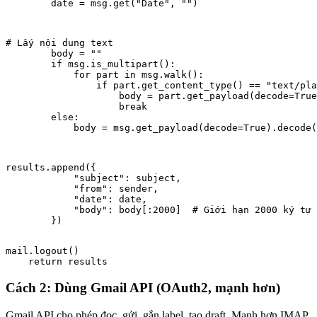
        date = msg.get("Date", "")
# Lấy nội dung text

        body = ""

        if msg.is_multipart():

            for part in msg.walk():

                if part.get_content_type() == "text/pla
                    body = part.get_payload(decode=True
                    break

        else:

            body = msg.get_payload(decode=True).decode(
results.append({

            "subject": subject,

            "from": sender,

            "date": date,

            "body": body[:2000]  # Giới hạn 2000 ký tự 
        })
mail.logout()

    return results
Cách 2: Dùng Gmail API (OAuth2, mạnh hơn)
Gmail API cho phép đọc, gửi, gắn label, tạo draft. Mạnh hơn IMAP