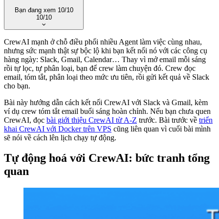
Bạn đang xem
10/10
10/10
Xem trang series
·
Tất cả series
CrewAI mạnh ở chỗ điều phối nhiều Agent làm việc cùng nhau,
nhưng sức mạnh thật sự bộc lộ khi bạn kết nối nó với các công cụ
1. CrewAI là gì? Hướng dẫn xây dựng hệ thống Multi-
hàng ngày: Slack, Gmail, Calendar… Thay vì mở email mỗi sáng
Agent AI với Python
rồi tự lọc, tự phân loại, bạn để crew làm chuyện đó. Crew đọc
2. Agent trong CrewAI: tạo AI worker chuyên biệt
email, tóm tắt, phân loại theo mức ưu tiên, rồi gửi kết quả về Slack
3. Task trong CrewAI: giao việc cho AI agent
cho bạn.
4. Tool trong CrewAI: mở rộng khả năng agent
5. Crew: điều phối đội ngũ AI agents trong CrewAI
Bài này hướng dẫn cách kết nối CrewAI với Slack và Gmail, kèm
6. Flow trong CrewAI: xây dựng workflow phức tạp
ví dụ crew tóm tắt email buổi sáng hoàn chỉnh. Nếu bạn chưa quen
theo sự kiện
CrewAI, đọc
bài giới thiệu CrewAI từ A-Z
trước. Bài trước về
triển
7. Memory và Knowledge trong CrewAI: agent nhớ và
khai CrewAI với Docker trên VPS
cũng liên quan vì cuối bài mình
học
sẽ nói về cách lên lịch chạy tự động.
8. Planning và Reasoning trong CrewAI: agent biết lên
kế hoạch
Tự động hoá với CrewAI: bức tranh tổng
9. CrewAI + Docker: triển khai trên VPS chạy
production
quan
10. CrewAI + Slack/Gmail: tự động hoá công việc hàng
ngày