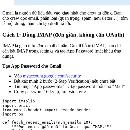
Gmail là nguồn dữ liệu đầu vào giàu nhất cho crew tự động. Bạn
cho crew đọc email, phân loại (quan trọng, spam, newsletter…), tóm
tắt nội dung, thậm chí tạo draft trả lời.
Cách 1: Dùng IMAP (đơn giản, không cần OAuth)
IMAP là giao thức đọc email chuẩn. Gmail hỗ trợ IMAP, bạn chỉ
cần bật IMAP trong settings và tạo App Password (mật khẩu ứng
dụng).
Tạo App Password cho Gmail:
Vào
myaccount.google.com/security
Bật xác minh 2 bước (2-Step Verification) nếu chưa bật
Tìm mục “App passwords” → tạo password mới cho “Mail”
Copy password 16 ký tự, lưu vào
.env
import imaplib

import email

from email.header import decode_header

def fetch_recent_emails(num_emails=10):

    """Đọc email gần nhất từ Gmail qua IMAP."""
