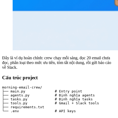
Đây là ví dụ hoàn chỉnh: crew chạy mỗi sáng, đọc 20 email chưa
đọc, phân loại theo mức ưu tiên, tóm tắt nội dung, rồi gửi báo cáo
về Slack.
Cấu trúc project
morning-email-crew/

├── main.py              # Entry point

├── agents.py            # Định nghĩa agents

├── tasks.py             # Định nghĩa tasks

├── tools.py             # Gmail + Slack tools

├── requirements.txt

└── .env                 # API keys