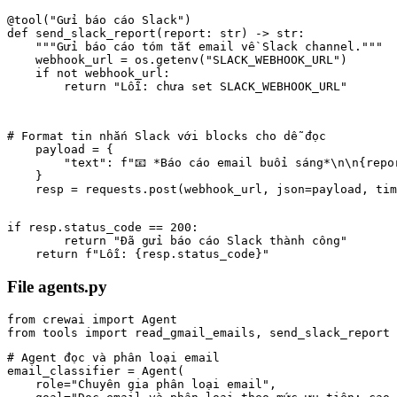
@tool("Gửi báo cáo Slack")

def send_slack_report(report: str) -> str:

    """Gửi báo cáo tóm tắt email về Slack channel."""

    webhook_url = os.getenv("SLACK_WEBHOOK_URL")

    if not webhook_url:

        return "Lỗi: chưa set SLACK_WEBHOOK_URL"
# Format tin nhắn Slack với blocks cho dễ đọc

    payload = {

        "text": f"📧 *Báo cáo email buổi sáng*\n\n{repor
    }

    resp = requests.post(webhook_url, json=payload, tim
if resp.status_code == 200:

        return "Đã gửi báo cáo Slack thành công"

    return f"Lỗi: {resp.status_code}"
File agents.py
from crewai import Agent

# Agent đọc và phân loại email

email_classifier = Agent(

    role="Chuyên gia phân loại email",
