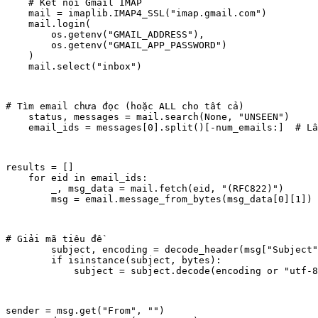
    # Kết nối Gmail IMAP

    mail = imaplib.IMAP4_SSL("imap.gmail.com")

    mail.login(

        os.getenv("GMAIL_ADDRESS"),

        os.getenv("GMAIL_APP_PASSWORD")

    )

    mail.select("inbox")
# Tìm email chưa đọc (hoặc ALL cho tất cả)

    status, messages = mail.search(None, "UNSEEN")

    email_ids = messages[0].split()[-num_emails:]  # Lấ
results = []

    for eid in email_ids:

        _, msg_data = mail.fetch(eid, "(RFC822)")

        msg = email.message_from_bytes(msg_data[0][1])
# Giải mã tiêu đề

        subject, encoding = decode_header(msg["Subject"
        if isinstance(subject, bytes):

            subject = subject.decode(encoding or "utf-8
sender = msg.get("From", "")
