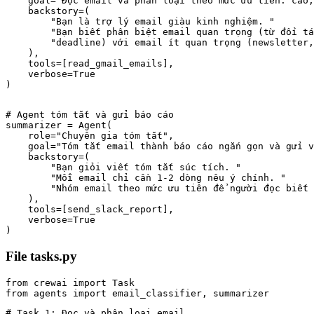
    goal="Đọc email và phân loại theo mức ưu tiên: cao,
    backstory=(

        "Bạn là trợ lý email giàu kinh nghiệm. "

        "Bạn biết phân biệt email quan trọng (từ đối tá
        "deadline) với email ít quan trọng (newsletter,
    ),

    tools=[read_gmail_emails],

    verbose=True

)
# Agent tóm tắt và gửi báo cáo

summarizer = Agent(

    role="Chuyên gia tóm tắt",

    goal="Tóm tắt email thành báo cáo ngắn gọn và gửi v
    backstory=(

        "Bạn giỏi viết tóm tắt súc tích. "

        "Mỗi email chỉ cần 1-2 dòng nêu ý chính. "

        "Nhóm email theo mức ưu tiên để người đọc biết 
    ),

    tools=[send_slack_report],

    verbose=True

)
File tasks.py
from crewai import Task

# Task 1: Đọc và phân loại email
