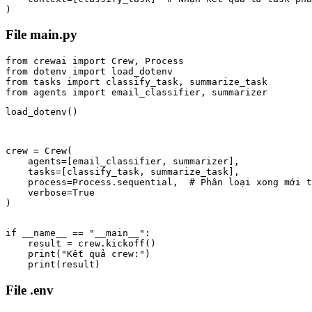
)
File main.py
from crewai import Crew, Process

from dotenv import load_dotenv

from tasks import classify_task, summarize_task

load_dotenv()
crew = Crew(

    agents=[email_classifier, summarizer],

    tasks=[classify_task, summarize_task],

    process=Process.sequential,  # Phân loại xong mới t
    verbose=True

)
if __name__ == "__main__":

    result = crew.kickoff()

    print("Kết quả crew:")

    print(result)
File .env