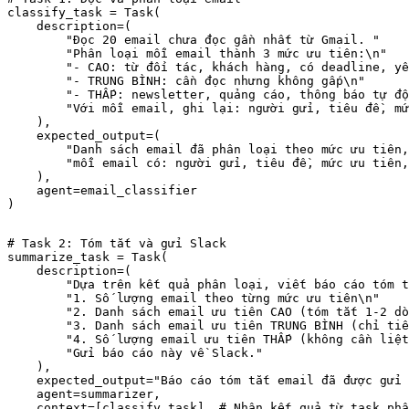
classify_task = Task(

    description=(

        "Đọc 20 email chưa đọc gần nhất từ Gmail. "

        "Phân loại mỗi email thành 3 mức ưu tiên:\n"

        "- CAO: từ đối tác, khách hàng, có deadline, yê
        "- TRUNG BÌNH: cần đọc nhưng không gấp\n"

        "- THẤP: newsletter, quảng cáo, thông báo tự độ
        "Với mỗi email, ghi lại: người gửi, tiêu đề, mứ
    ),

    expected_output=(

        "Danh sách email đã phân loại theo mức ưu tiên,
        "mỗi email có: người gửi, tiêu đề, mức ưu tiên,
    ),

    agent=email_classifier

)
# Task 2: Tóm tắt và gửi Slack

summarize_task = Task(

    description=(

        "Dựa trên kết quả phân loại, viết báo cáo tóm t
        "1. Số lượng email theo từng mức ưu tiên\n"

        "2. Danh sách email ưu tiên CAO (tóm tắt 1-2 dò
        "3. Danh sách email ưu tiên TRUNG BÌNH (chỉ tiê
        "4. Số lượng email ưu tiên THẤP (không cần liệt
        "Gửi báo cáo này về Slack."

    ),

    expected_output="Báo cáo tóm tắt email đã được gửi 
    agent=summarizer,

    context=[classify_task]  # Nhận kết quả từ task phâ