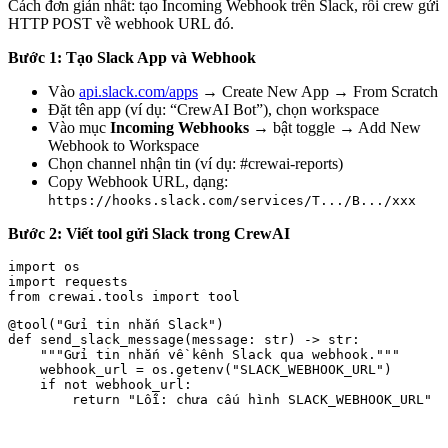
Cách đơn giản nhất: tạo Incoming Webhook trên Slack, rồi crew gửi
HTTP POST về webhook URL đó.
Bước 1: Tạo Slack App và Webhook
Vào
api.slack.com/apps
→ Create New App → From Scratch
Đặt tên app (ví dụ: “CrewAI Bot”), chọn workspace
Vào mục
Incoming Webhooks
→ bật toggle → Add New
Webhook to Workspace
Chọn channel nhận tin (ví dụ: #crewai-reports)
Copy Webhook URL, dạng:
https://hooks.slack.com/services/T.../B.../xxx
Bước 2: Viết tool gửi Slack trong CrewAI
import os

import requests

@tool("Gửi tin nhắn Slack")

def send_slack_message(message: str) -> str:

    """Gửi tin nhắn về kênh Slack qua webhook."""

    webhook_url = os.getenv("SLACK_WEBHOOK_URL")

    if not webhook_url:

        return "Lỗi: chưa cấu hình SLACK_WEBHOOK_URL"