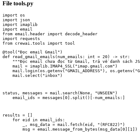
File tools.py
import os

import json

import imaplib

import email

from email.header import decode_header

import requests

@tool("Đọc email Gmail")

def read_gmail_emails(num_emails: int = 20) -> str:

    """Đọc email chưa đọc từ Gmail, trả về danh sách JS
    mail = imaplib.IMAP4_SSL("imap.gmail.com")

    mail.login(os.getenv("GMAIL_ADDRESS"), os.getenv("G
    mail.select("inbox")
status, messages = mail.search(None, "UNSEEN")

    email_ids = messages[0].split()[-num_emails:]
results = []

    for eid in email_ids:

        _, msg_data = mail.fetch(eid, "(RFC822)")

        msg = email.message_from_bytes(msg_data[0][1])