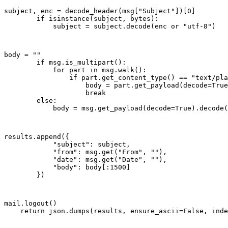
subject, enc = decode_header(msg["Subject"])[0]

        if isinstance(subject, bytes):

            subject = subject.decode(enc or "utf-8")
body = ""

        if msg.is_multipart():

            for part in msg.walk():

                if part.get_content_type() == "text/pla
                    body = part.get_payload(decode=True
                    break

        else:

            body = msg.get_payload(decode=True).decode(
results.append({

            "subject": subject,

            "from": msg.get("From", ""),

            "date": msg.get("Date", ""),

            "body": body[:1500]

        })
mail.logout()

    return json.dumps(results, ensure_ascii=False, inde