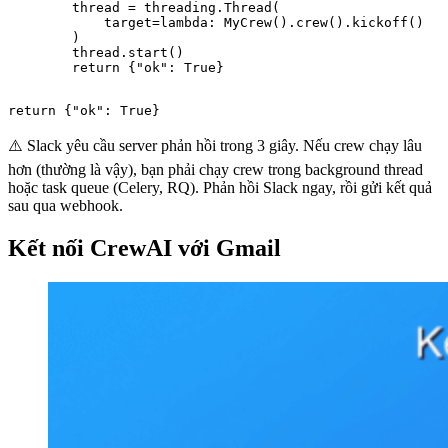
        thread = threading.Thread(

            target=lambda: MyCrew().crew().kickoff()

        )

        thread.start()

        return {"ok": True}
return {"ok": True}
⚠️ Slack yêu cầu server phản hồi trong 3 giây. Nếu crew chạy lâu
hơn (thường là vậy), bạn phải chạy crew trong background thread
hoặc task queue (Celery, RQ). Phản hồi Slack ngay, rồi gửi kết quả
sau qua webhook.
Kết nối CrewAI với Gmail