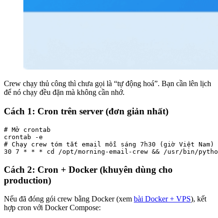
Crew chạy thủ công thì chưa gọi là “tự động hoá”. Bạn cần lên lịch
để nó chạy đều đặn mà không cần nhớ.
Cách 1: Cron trên server (đơn giản nhất)
# Mở crontab

crontab -e

# Chạy crew tóm tắt email mỗi sáng 7h30 (giờ Việt Nam)

30 7 * * * cd /opt/morning-email-crew && /usr/bin/pytho
Cách 2: Cron + Docker (khuyên dùng cho
production)
Nếu đã đóng gói crew bằng Docker (xem
bài Docker + VPS
), kết
hợp cron với Docker Compose: