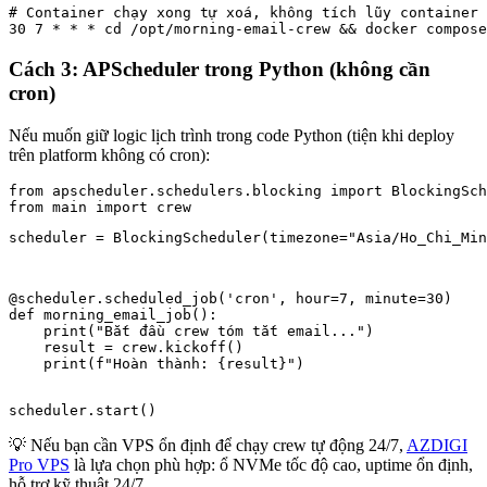
# Container chạy xong tự xoá, không tích lũy container 
30 7 * * * cd /opt/morning-email-crew && docker compos
Cách 3: APScheduler trong Python (không cần
cron)
Nếu muốn giữ logic lịch trình trong code Python (tiện khi deploy
trên platform không có cron):
from apscheduler.schedulers.blocking import BlockingSch
scheduler = BlockingScheduler(timezone="Asia/Ho_Chi_Min
@scheduler.scheduled_job('cron', hour=7, minute=30)

def morning_email_job():

    print("Bắt đầu crew tóm tắt email...")

    result = crew.kickoff()

    print(f"Hoàn thành: {result}")
scheduler.start()
💡 Nếu bạn cần VPS ổn định để chạy crew tự động 24/7,
AZDIGI
Pro VPS
là lựa chọn phù hợp: ổ NVMe tốc độ cao, uptime ổn định,
hỗ trợ kỹ thuật 24/7.