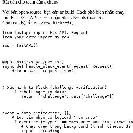
Rất tiện cho team dùng chung.
Với bản open-source, bạn cần tự build. Cách phổ biến nhất: chạy
một Flask/FastAPI server nhận Slack Events (hoặc Slash
Commands), rồi gọi
:
crew.kickoff()
from fastapi import FastAPI, Request

app = FastAPI()
@app.post("/slack/events")

async def handle_slack_event(request: Request):

    data = await request.json()
# Xác minh từ Slack (challenge verification)

    if "challenge" in data:

        return {"challenge": data["challenge"]}
event = data.get("event", {})

    # Lọc tin nhắn có keyword "run crew"

    if event.get("type") == "message" and "run crew" in
        # Chạy crew trong background (tránh timeout 3s 
        import threading
