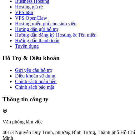
Business Hosting
Hosting giá rẻ
VPS n8n
VPS OpenClaw
Hosting miễn phí cho sinh viên
Hướng dẫn gửi hỗ trợ
Hướng dẫn đăng ký Hosting & Tên miền
Hướng dẫn thanh toán
Tuyển dụng
Hỗ Trợ & Điều khoản
Gửi yêu cầu hỗ trợ
Điều khoản sử dụng
Chính sách hoàn tiền
Chính sách bảo mật
Thông tin công ty
Văn phòng làm việc
401/3 Nguyễn Duy Trinh, phường Bình Trưng, Thành phố Hồ Chí
Minh