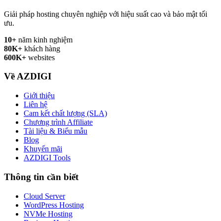
Giải pháp hosting chuyên nghiệp với hiệu suất cao và bảo mật tối
ưu.
10+
năm kinh nghiệm
80K+
khách hàng
600K+
websites
Về AZDIGI
Giới thiệu
Liên hệ
Cam kết chất lượng (SLA)
Chương trình Affiliate
Tài liệu & Biểu mẫu
Blog
Khuyến mãi
AZDIGI Tools
Thông tin cần biết
Cloud Server
WordPress Hosting
NVMe Hosting