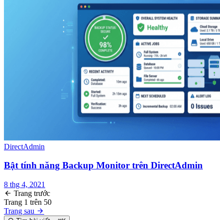
DirectAdmin
Bật tính năng Backup Monitor trên DirectAdmin
8 thg 4, 2021
Trang trước
Trang
1
trên
50
Trang sau