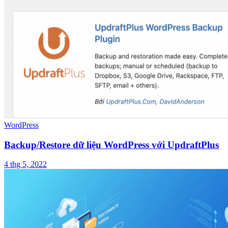
WordPress
Backup/Restore dữ liệu WordPress với UpdraftPlus
4 thg 5, 2022