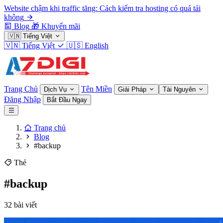
Website chậm khi traffic tăng: Cách kiểm tra hosting có quá tải
không
Blog
🎁
Khuyến mãi
🇻🇳
Tiếng Việt
🇻🇳
Tiếng Việt
🇺🇸
English
Trang Chủ
Tên Miền
Dịch Vụ
Giải Pháp
Tài Nguyên
Đăng Nhập
Bắt Đầu Ngay
Trang chủ
Blog
#backup
Thẻ
#backup
32 bài viết