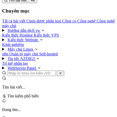
Tìm bài viết...
⌘
K
Chuyên mục
Tất cả bài viết
Chưa được phân loại
Công cụ
Công nghệ
Công nghệ
máy chủ
Hướng dẫn dịch vụ
Kiến thức Hosting
Kiến thức VPS
Kiến thức Website
Kinh nghiệm
Máy chủ Linux
n8n
Quản trị máy chủ
Self-hosted
Tin tức AZDIGI
Trí tuệ nhân tạo
WebServer Panel
Tìm bài viết...
Tìm kiếm phổ biến
Đang tìm...