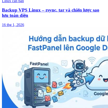
Linux căn bản
Backup VPS Linux – rsync, tar và chiến lược sao
lưu toàn diện
16 thg 1, 2026