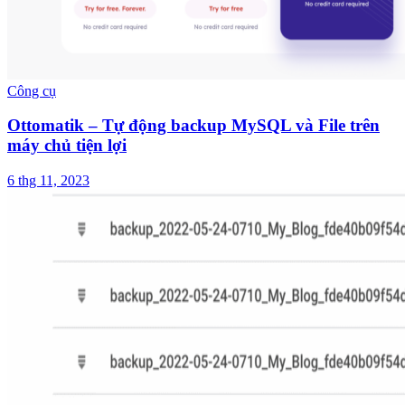
Công cụ
Ottomatik – Tự động backup MySQL và File trên
máy chủ tiện lợi
6 thg 11, 2023