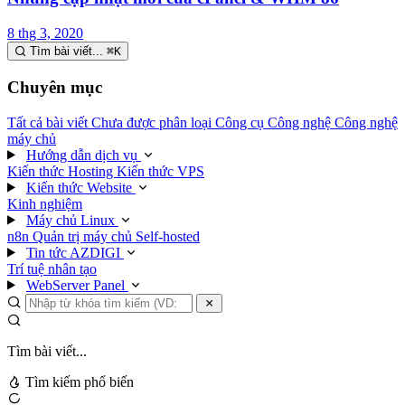
8 thg 3, 2020
Tìm bài viết...
⌘
K
Chuyên mục
Tất cả bài viết
Chưa được phân loại
Công cụ
Công nghệ
Công nghệ
máy chủ
Hướng dẫn dịch vụ
Kiến thức Hosting
Kiến thức VPS
Kiến thức Website
Kinh nghiệm
Máy chủ Linux
n8n
Quản trị máy chủ
Self-hosted
Tin tức AZDIGI
Trí tuệ nhân tạo
WebServer Panel
Tìm bài viết...
Tìm kiếm phổ biến