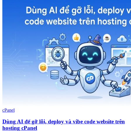
cPanel
Dùng AI để gỡ lỗi, deploy và vibe code website trên
hosting cPanel