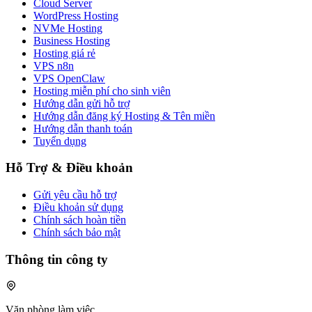
Cloud Server
WordPress Hosting
NVMe Hosting
Business Hosting
Hosting giá rẻ
VPS n8n
VPS OpenClaw
Hosting miễn phí cho sinh viên
Hướng dẫn gửi hỗ trợ
Hướng dẫn đăng ký Hosting & Tên miền
Hướng dẫn thanh toán
Tuyển dụng
Hỗ Trợ & Điều khoản
Gửi yêu cầu hỗ trợ
Điều khoản sử dụng
Chính sách hoàn tiền
Chính sách bảo mật
Thông tin công ty
Văn phòng làm việc