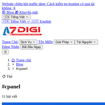
Website chậm khi traffic tăng: Cách kiểm tra hosting có quá tải
không
Blog
🎁
Khuyến mãi
🇻🇳
Tiếng Việt
🇻🇳
Tiếng Việt
🇺🇸
English
Trang Chủ
Tên Miền
Dịch Vụ
Giải Pháp
Tài Nguyên
Đăng Nhập
Bắt Đầu Ngay
Trang chủ
Blog
#cpanel
Thẻ
#cpanel
11 bài viết