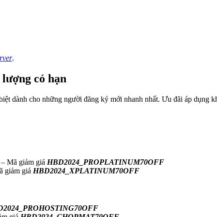
rver
.
 lượng có hạn
 biệt dành cho những người đăng ký mới nhanh nhất. Ưu đãi áp dụng kh
t – Mã giảm giá
HBD2024_PROPLATINUM70OFF
ã giảm giá
HBD2024_XPLATINUM70OFF
D2024_PROHOSTING70OFF
iảm giá
HBD2024_CHOPMAT70OFF