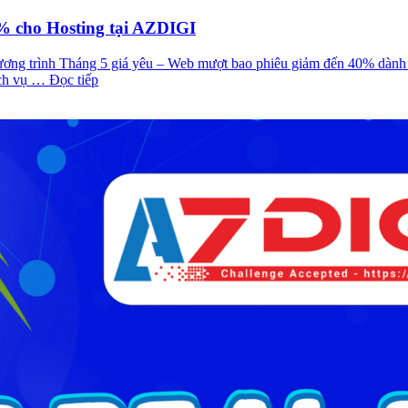
% cho Hosting tại AZDIGI
ương trình Tháng 5 giá yêu – Web mượt bao phiêu giảm đến 40% dành 
ch vụ … Đọc tiếp