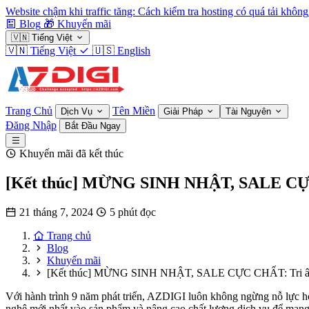
Website chậm khi traffic tăng: Cách kiểm tra hosting có quá tải không
Blog
🎁
Khuyến mãi
🇻🇳
Tiếng Việt
🇻🇳
Tiếng Việt
🇺🇸
English
Trang Chủ
Tên Miền
Dịch Vụ
Giải Pháp
Tài Nguyên
Đăng Nhập
Bắt Đầu Ngay
Khuyến mãi đã kết thúc
[Kết thúc] MỪNG SINH NHẬT, SALE CỰC
21 tháng 7, 2024
5 phút đọc
Trang chủ
Blog
Khuyến mãi
[Kết thúc] MỪNG SINH NHẬT, SALE CỰC CHẤT: Tri ân
Với hành trình 9 năm phát triển, AZDIGI luôn không ngừng nỗ lực ho
nghệ mới nhất vào sản phẩm và nâng cao chất lượng dịch vụ để mang 