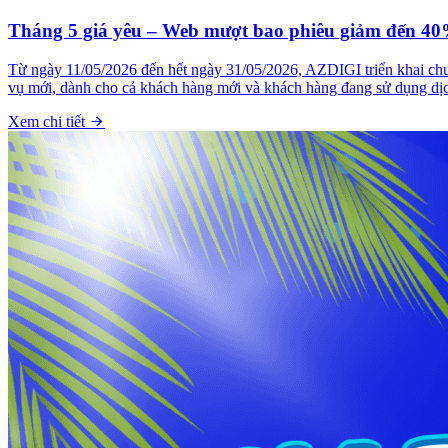
Tháng 5 giá yêu – Web mượt bao phiêu giảm đến 40
Từ ngày 11/05/2026 đến hết ngày 31/05/2026, AZDIGI triển khai ch
vụ mới, dành cho cả khách hàng mới và khách hàng đang sử dụng dị
Xem chi tiết