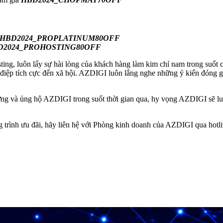
HBD2024_PROPLATINUM80OFF
D2024_PROHOSTING80OFF
ng, luôn lấy sự hài lòng của khách hàng làm kim chỉ nam trong suốt c
điệp tích cực đến xã hội. AZDIGI luôn lắng nghe những ý kiến đóng gó
tưởng và ủng hộ AZDIGI trong suốt thời gian qua, hy vọng AZDIGI sẽ l
g trình ưu đãi, hãy liên hệ với Phòng kinh doanh của AZDIGI qua hot