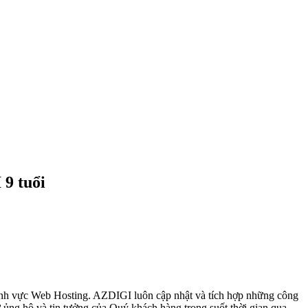
9 tuổi
 lĩnh vực Web Hosting. AZDIGI luôn cập nhật và tích hợp những công
ủng hộ và tin tưởng của Quý khách hàng trong suốt thời gian qua.