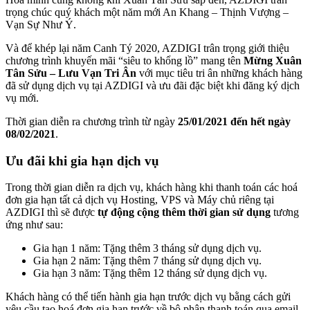
trọng chúc quý khách một năm mới An Khang – Thịnh Vượng –
Vạn Sự Như Ý.
Và để khép lại năm Canh Tý 2020, AZDIGI trân trọng giới thiệu
chương trình khuyến mãi “siêu to khổng lồ” mang tên
Mừng Xuân
Tân Sửu – Lưu Vạn Tri Ân
với mục tiêu tri ân những khách hàng
đã sử dụng dịch vụ tại AZDIGI và ưu đãi đặc biệt khi đăng ký dịch
vụ mới.
Thời gian diễn ra chương trình từ ngày
25/01/2021 đến hết ngày
08/02/2021
.
Ưu đãi khi gia hạn dịch vụ
Trong thời gian diễn ra dịch vụ, khách hàng khi thanh toán các hoá
đơn gia hạn tất cả dịch vụ Hosting, VPS và Máy chủ riêng tại
AZDIGI thì sẽ được
tự động cộng thêm thời gian sử dụng
tương
ứng như sau:
Gia hạn 1 năm: Tặng thêm 3 tháng sử dụng dịch vụ.
Gia hạn 2 năm: Tặng thêm 7 tháng sử dụng dịch vụ.
Gia hạn 3 năm: Tặng thêm 12 tháng sử dụng dịch vụ.
Khách hàng có thể tiến hành gia hạn trước dịch vụ bằng cách gửi
yêu cầu tạo hoá đơn gia hạn trước về bộ phận thanh toán qua email