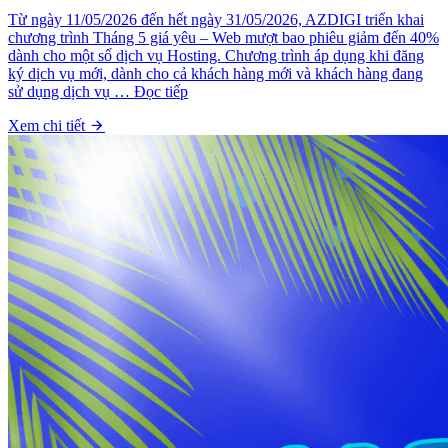
Từ ngày 11/05/2026 đến hết ngày 31/05/2026, AZDIGI triển khai
chương trình Tháng 5 giá yêu – Web mượt bao phiêu giảm đến 40%
dành cho một số dịch vụ Hosting. Chương trình áp dụng khi đăng
ký dịch vụ mới, dành cho cả khách hàng mới và khách hàng đang
sử dụng dịch vụ … Đọc tiếp
Xem chi tiết