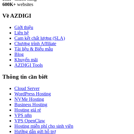
600K+
websites
Về AZDIGI
Giới thiệu
Liên hệ
Cam kết chất lượng (SLA)
Chương trình Affiliate
Tài liệu & Biểu mẫu
Blog
Khuyến mãi
AZDIGI Tools
Thông tin cần biết
Cloud Server
WordPress Hosting
NVMe Hosting
Business Hosting
Hosting giá rẻ
VPS n8n
VPS OpenClaw
Hosting miễn phí cho sinh viên
Hướng dẫn gửi hỗ trợ