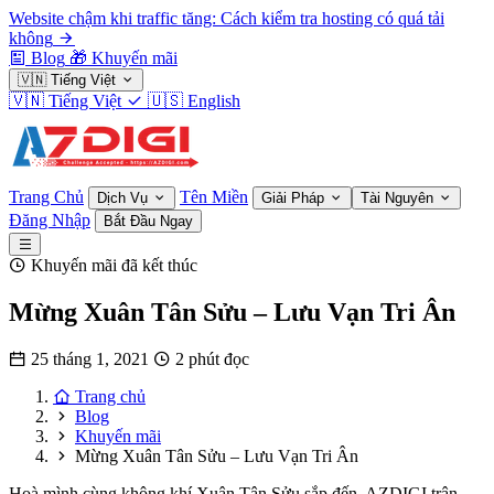
Website chậm khi traffic tăng: Cách kiểm tra hosting có quá tải
không
Blog
🎁
Khuyến mãi
🇻🇳
Tiếng Việt
🇻🇳
Tiếng Việt
🇺🇸
English
Trang Chủ
Tên Miền
Dịch Vụ
Giải Pháp
Tài Nguyên
Đăng Nhập
Bắt Đầu Ngay
Khuyến mãi đã kết thúc
Mừng Xuân Tân Sửu – Lưu Vạn Tri Ân
25 tháng 1, 2021
2 phút đọc
Trang chủ
Blog
Khuyến mãi
Mừng Xuân Tân Sửu – Lưu Vạn Tri Ân
Hoà mình cùng không khí Xuân Tân Sửu sắp đến, AZDIGI trân