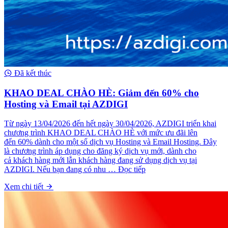
Đã kết thúc
KHAO DEAL CHÀO HÈ: Giảm đến 60% cho
Hosting và Email tại AZDIGI
Từ ngày 13/04/2026 đến hết ngày 30/04/2026, AZDIGI triển khai
chương trình KHAO DEAL CHÀO HÈ với mức ưu đãi lên
đến 60% dành cho một số dịch vụ Hosting và Email Hosting. Đây
là chương trình áp dụng cho đăng ký dịch vụ mới, dành cho
cả khách hàng mới lẫn khách hàng đang sử dụng dịch vụ tại
AZDIGI. Nếu bạn đang có nhu … Đọc tiếp
Xem chi tiết