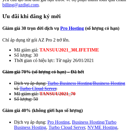
billing@azdigi.com
.
Ưu đãi khi đăng ký mới
Giảm giá 30 trọn đời dịch vụ
Pro Hosting
(số lượng có hạn)
Chỉ áp dụng từ gói AZ Pro 2 trở lên.
Mã giảm giá:
TANSUU2021_30LIFETIME
Số lượng: 30
Thời gian có hiệu lực: Từ ngày 26/01/2021
Giảm giá 70% (số lượng có hạn) – Đã hết
Dịch vụ áp dụng:
Turbo Business Hosting/Business Hosting
và
Turbo Cloud Server
.
Mã giảm giá:
TANSUU2021_70
Số lượng: 50
Giảm giá 40% (không giới hạn số lượng)
Dịch vụ áp dụng:
Pro Hosting
,
Business Hosting/Turbo
Business Hosting
,
Turbo Cloud Server
,
NVME Hosting
,