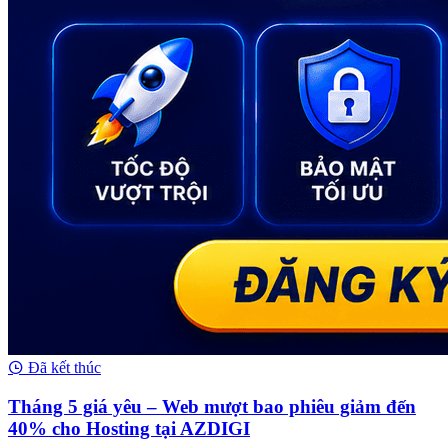
Đã kết thúc
Tháng 5 giá yêu – Web mượt bao phiêu giảm đến
40% cho Hosting tại AZDIGI