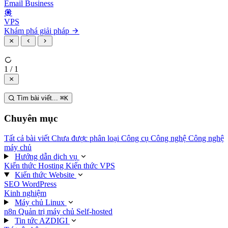
Email Business
VPS
Khám phá giải pháp
1 / 1
Tìm bài viết...
⌘
K
Chuyên mục
Tất cả bài viết
Chưa được phân loại
Công cụ
Công nghệ
Công nghệ
máy chủ
Hướng dẫn dịch vụ
Kiến thức Hosting
Kiến thức VPS
Kiến thức Website
SEO
WordPress
Kinh nghiệm
Máy chủ Linux
n8n
Quản trị máy chủ
Self-hosted
Tin tức AZDIGI