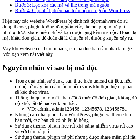
Bước 3: Lọc xóa các mã và file trong mã nguồn
Bước 4. Cập nhật phiên bản toàn bộ mã nguồn WordPress
Hiện nay các website WordPress bị dính mã độc/malware do sử
dụng theme, plugin không rõ nguồn gốc, theme, plugin trả phí
nhưng được share miễn phí và bạn được tặng kèm mã độc. Hoặc đặt
mật khẩu đơn giản, dễ đoán đã là chuyện rất thường xuyên xảy ra.
Vậy khi website của bạn bị hack, cài mã độc bạn cần phải làm gì?
Mời bạn xem bài viết này.
Nguyên nhân vì sao bị mã độc
Trong quá trình sử dụng, bạn thực hiện upload dữ liệu, nếu
dữ liệu ở máy tính cá nhân nhiễm virus khi thực hiện upload
sẽ kéo theo virus.
Thông tin quản trị mật khẩu đặt ở mức độ đơn giản, không đủ
độ khó, rất dể hacker khai thác.
VD: admin, admin123456, 12345678, 12345678a
Không cập nhật phiên bản WordPress, plugin và theme lên
bản mới, các bản cũ có nhiều lổ hỗng
Sử dụng theme, plugin free rất khả năng nhiễm virus rất cao
so với bản trả phí.
Sử dụng theme, plugin trả phí nhưng được share miễn phí rất