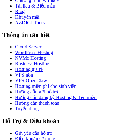
Chương trình Affiliate
Tài liệu & Biểu mẫu
Blog
Khuyến mãi
AZDIGI Tools
Thông tin cần biết
Cloud Server
WordPress Hosting
NVMe Hosting
Business Hosting
Hosting giá rẻ
VPS n8n
VPS OpenClaw
Hosting miễn phí cho sinh viên
Hướng dẫn gửi hỗ trợ
Hướng dẫn đăng ký Hosting & Tên miền
Hướng dẫn thanh toán
Tuyển dụng
Hỗ Trợ & Điều khoản
Gửi yêu cầu hỗ trợ
Điều khoản sử dụng