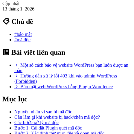
Cập nhật
13 tháng 1, 2026
Chủ đề
#bảo mật
#mã độc
Bài viết liên quan
Một số cách bảo vệ website WordPress bạn luôn được an
toàn
Hướng dẫn xử lý lỗi 403 khi vào admin WordPress
(Forbidden)
Bảo mật web WordPress bằng Plugin Wordfence
Mục lục
Nguyên nhân vì sao bị mã độc
Cần làm gì khi website bị hack/chèn mã độc?
Các bước xử lý mã độc
Bước 1: Cài đặt Plugin quét mã độc
Bước 2: Xác định thư mục, file và đoạn mã độc