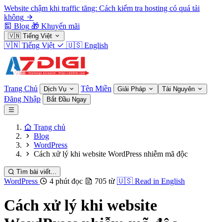
Website chậm khi traffic tăng: Cách kiểm tra hosting có quá tải
không
Blog
🎁
Khuyến mãi
🇻🇳
Tiếng Việt
🇻🇳
Tiếng Việt
🇺🇸
English
Trang Chủ
Tên Miền
Dịch Vụ
Giải Pháp
Tài Nguyên
Đăng Nhập
Bắt Đầu Ngay
Trang chủ
Blog
WordPress
Cách xử lý khi website WordPress nhiễm mã độc
Tìm bài viết...
WordPress
4 phút đọc
705 từ
🇺🇸
Read in English
Cách xử lý khi website