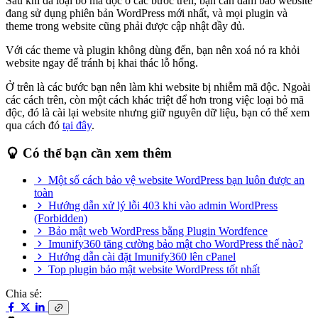
Sau khi đã loại bỏ mã độc ở các bước trên, bạn cần đảm bảo website
đang sử dụng phiên bản WordPress mới nhất, và mọi plugin và
theme trong website cũng phải được cập nhật đầy đủ.
Với các theme và plugin không dùng đến, bạn nên xoá nó ra khỏi
website ngay để tránh bị khai thác lỗ hổng.
Ở trên là các bước bạn nên làm khi website bị nhiễm mã độc. Ngoài
các cách trên, còn một cách khác triệt để hơn trong việc loại bỏ mã
độc, đó là cài lại website nhưng giữ nguyên dữ liệu, bạn có thể xem
qua cách đó
tại đây
.
Có thể bạn cần xem thêm
Một số cách bảo vệ website WordPress bạn luôn được an
toàn
Hướng dẫn xử lý lỗi 403 khi vào admin WordPress
(Forbidden)
Bảo mật web WordPress bằng Plugin Wordfence
Imunify360 tăng cường bảo mật cho WordPress thế nào?
Hướng dẫn cài đặt Imunify360 lên cPanel
Top plugin bảo mật website WordPress tốt nhất
Chia sẻ: