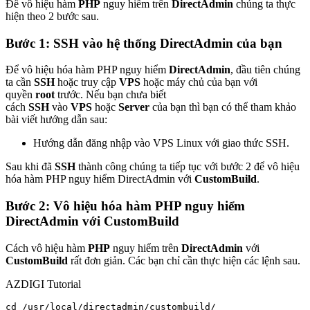
Để vô hiệu hàm
PHP
nguy hiểm trên
DirectAdmin
chúng ta thực
hiện theo 2 bước sau.
Bước 1: SSH vào hệ thống DirectAdmin của bạn
Để vô hiệu hóa hàm PHP nguy hiểm
DirectAdmin
, đầu tiên chúng
ta cần
SSH
hoặc truy cập
VPS
hoặc máy chủ của bạn với
quyền
root
trước. Nếu bạn chưa biết
cách
SSH
vào
VPS
hoặc
Server
của bạn thì bạn có thể tham khảo
bài viết hướng dẫn sau:
Hướng dẫn đăng nhập vào VPS Linux với giao thức SSH.
Sau khi đã
SSH
thành công chúng ta tiếp tục với bước 2 để vô hiệu
hóa hàm PHP nguy hiểm DirectAdmin với
CustomBuild
.
Bước 2: Vô hiệu hóa hàm PHP nguy hiểm
DirectAdmin với CustomBuild
Cách vô hiệu hàm
PHP
nguy hiểm trên
DirectAdmin
với
CustomBuild
rất đơn giản. Các bạn chỉ cần thực hiện các lệnh sau.
AZDIGI Tutorial
cd /usr/local/directadmin/custombuild/
