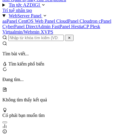
Tin tức AZDIGI
Trí tuệ nhân tạo
WebServer Panel
aaPanel
CentOS Web Panel
CloudPanel
Cloudron
cPanel
CyberPanel
DirectAdmin
FastPanel
HestiaCP
Plesk
Virtualmin/Webmin
XVPS
Tìm bài viết...
Tìm kiếm phổ biến
Đang tìm...
Không tìm thấy kết quả
Có phải bạn muốn tìm