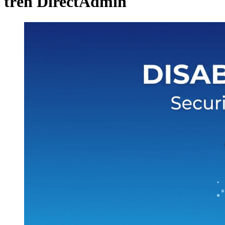
trên DirectAdmin