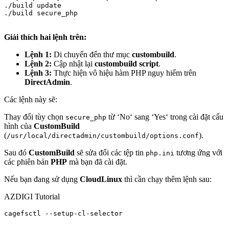
./build update

./build secure_php

Giải thích hai lệnh trên:
Lệnh 1:
Di chuyển đến thư mục
custombuild
.
Lệnh 2:
Cập nhật lại
custombuild script
.
Lệnh 3:
Thực hiện vô hiệu hàm PHP nguy hiểm trên
DirectAdmin
.
Các lệnh này sẽ:
Thay đổi tùy chọn
từ ‘
No
‘ sang ‘
Yes
‘ trong cài đặt cấu
secure_php
hình của
CustomBuild
(
).
/usr/local/directadmin/custombuild/options.conf
Sau đó
CustomBuild
sẽ sửa đổi các tệp tin
tương ứng với
php.ini
các phiên bản
PHP
mà bạn đã cài đặt.
Nếu bạn đang sử dụng
CloudLinux
thì cần chạy thêm lệnh sau:
AZDIGI Tutorial
cagefsctl --setup-cl-selector
