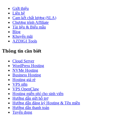
Giới thiệu
Liên hệ
Cam kết chất lượng (SLA)
Chương trình Affiliate
Tài liệu & Biểu mẫu
Blog
Khuyến mãi
AZDIGI Tools
Thông tin cần biết
Cloud Server
WordPress Hosting
NVMe Hosting
Business Hosting
Hosting giá rẻ
VPS n8n
VPS OpenClaw
Hosting miễn phí cho sinh viên
Hướng dẫn gửi hỗ trợ
Hướng dẫn đăng ký Hosting & Tên miền
Hướng dẫn thanh toán
Tuyển dụng