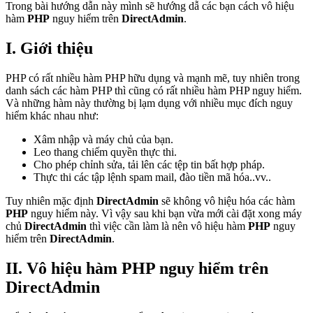
Trong bài hướng dẫn này mình sẽ hướng dẫ các bạn cách vô hiệu
hàm
PHP
nguy hiểm trên
DirectAdmin
.
I. Giới thiệu
PHP có rất nhiều hàm PHP hữu dụng và mạnh mẽ, tuy nhiên trong
danh sách các hàm PHP thì cũng có rất nhiều hàm PHP nguy hiểm.
Và những hàm này thường bị lạm dụng với nhiều mục đích nguy
hiểm khác nhau như:
Xâm nhập và máy chủ của bạn.
Leo thang chiếm quyền thực thi.
Cho phép chỉnh sửa, tải lên các tệp tin bất hợp pháp.
Thực thi các tập lệnh spam mail, đào tiền mã hóa..vv..
Tuy nhiên mặc định
DirectAdmin
sẽ không vô hiệu hóa các hàm
PHP
nguy hiểm này. Vì vậy sau khi bạn vừa mới cài đặt xong máy
chủ
DirectAdmin
thì việc cần làm là nên vô hiệu hàm
PHP
nguy
hiểm trên
DirectAdmin
.
II. Vô hiệu hàm PHP nguy hiểm trên
DirectAdmin