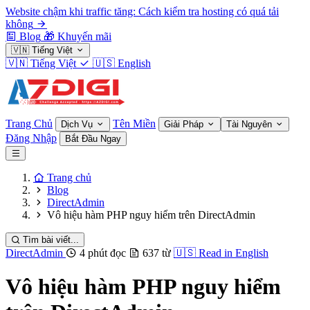
Website chậm khi traffic tăng: Cách kiểm tra hosting có quá tải
không
Blog
🎁
Khuyến mãi
🇻🇳
Tiếng Việt
🇻🇳
Tiếng Việt
🇺🇸
English
Trang Chủ
Tên Miền
Dịch Vụ
Giải Pháp
Tài Nguyên
Đăng Nhập
Bắt Đầu Ngay
Trang chủ
Blog
DirectAdmin
Vô hiệu hàm PHP nguy hiểm trên DirectAdmin
Tìm bài viết...
DirectAdmin
4 phút đọc
637 từ
🇺🇸
Read in English
Vô hiệu hàm PHP nguy hiểm