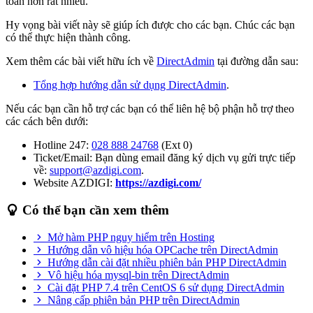
toàn hơn rất nhiều.
Hy vọng bài viết này sẽ giúp ích được cho các bạn. Chúc các bạn
có thể thực hiện thành công.
Xem thêm các bài viết hữu ích về
DirectAdmin
tại đường dẫn sau:
Tổng hợp hướng dẫn sử dụng DirectAdmin
.
Nếu các bạn cần hỗ trợ các bạn có thể liên hệ bộ phận hỗ trợ theo
các cách bên dưới:
Hotline 247:
028 888 24768
(Ext 0)
Ticket/Email: Bạn dùng email đăng ký dịch vụ gửi trực tiếp
về:
support@azdigi.com
.
Website AZDIGI:
https://azdigi.com/
Có thể bạn cần xem thêm
Mở hàm PHP nguy hiểm trên Hosting
Hướng dẫn vô hiệu hóa OPCache trên DirectAdmin
Hướng dẫn cài đặt nhiều phiên bản PHP DirectAdmin
Vô hiệu hóa mysql-bin trên DirectAdmin
Cài đặt PHP 7.4 trên CentOS 6 sử dụng DirectAdmin
Nâng cấp phiên bản PHP trên DirectAdmin