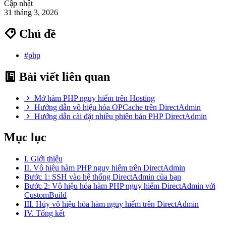
Cập nhật
31 tháng 3, 2026
Chủ đề
#php
Bài viết liên quan
Mở hàm PHP nguy hiểm trên Hosting
Hướng dẫn vô hiệu hóa OPCache trên DirectAdmin
Hướng dẫn cài đặt nhiều phiên bản PHP DirectAdmin
Mục lục
I. Giới thiệu
II. Vô hiệu hàm PHP nguy hiểm trên DirectAdmin
Bước 1: SSH vào hệ thống DirectAdmin của bạn
Bước 2: Vô hiệu hóa hàm PHP nguy hiểm DirectAdmin với
CustomBuild
III. Hủy vô hiệu hóa hàm nguy hiểm trên DirectAdmin
IV. Tổng kết