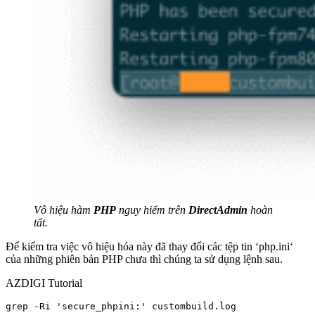
Vô hiệu hàm
PHP
nguy hiểm trên
DirectAdmin
hoàn
tất.
Để kiểm tra việc vô hiệu hóa này đã thay đổi các tệp tin ‘
php.ini
‘
của những phiên bản PHP chưa thì chúng ta sử dụng lệnh sau.
AZDIGI Tutorial
grep -Ri 'secure_phpini:' custombuild.log
