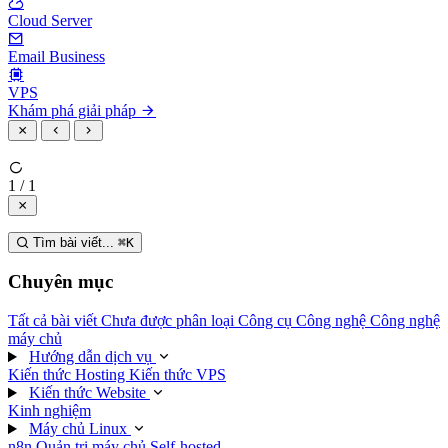
Cloud Server
Email Business
VPS
Khám phá giải pháp
1 / 1
Tìm bài viết...
⌘
K
Chuyên mục
Tất cả bài viết
Chưa được phân loại
Công cụ
Công nghệ
Công nghệ
máy chủ
Hướng dẫn dịch vụ
Kiến thức Hosting
Kiến thức VPS
Kiến thức Website
Kinh nghiệm
Máy chủ Linux
n8n
Quản trị máy chủ
Self-hosted