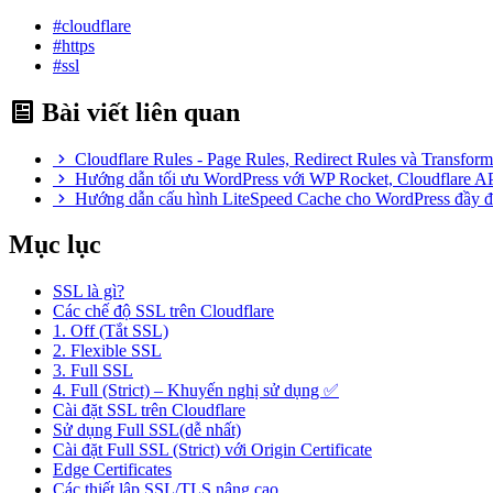
#cloudflare
#https
#ssl
Bài viết liên quan
Cloudflare Rules - Page Rules, Redirect Rules và Transfor
Hướng dẫn tối ưu WordPress với WP Rocket, Cloudflare A
Hướng dẫn cấu hình LiteSpeed Cache cho WordPress đầy đ
Mục lục
SSL là gì?
Các chế độ SSL trên Cloudflare
1. Off (Tắt SSL)
2. Flexible SSL
3. Full SSL
4. Full (Strict) – Khuyến nghị sử dụng ✅
Cài đặt SSL trên Cloudflare
Sử dụng Full SSL(dễ nhất)
Cài đặt Full SSL (Strict) với Origin Certificate
Edge Certificates
Các thiết lập SSL/TLS nâng cao