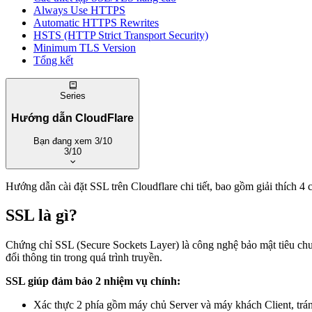
Always Use HTTPS
Automatic HTTPS Rewrites
HSTS (HTTP Strict Transport Security)
Minimum TLS Version
Tổng kết
Series
Hướng dẫn CloudFlare
Bạn đang xem
3/10
3/10
Xem trang series
·
Tất cả series
Hướng dẫn cài đặt SSL trên Cloudflare chi tiết, bao gồm giải thích 
1. CloudFlare là gì? Cách kết nối CloudFlare với Website
2. Hướng dẫn sử dụng DNS trên CloudFlare
SSL là gì?
3. Hướng dẫn cài đặt SSL trên CloudFlare
4. Cloudflare DNS nâng cao – CNAME Flattening và DN
Chứng chỉ SSL (Secure Sockets Layer) là công nghệ bảo mật tiêu chuẩ
5. Cloudflare CDN và Caching – Tăng tốc website toàn diệ
đổi thông tin trong quá trình truyền.
6. Cloudflare Rules – Page Rules, Redirect Rules và Trans
7. Cloudflare WAF – Bảo vệ website khỏi tấn công
SSL giúp đảm bảo 2 nhiệm vụ chính:
8. Hướng dẫn chống DDoS và cấu hình bảo mật trên Cloudf
9. Cloudflare Workers – Chạy code serverless trên edge
Xác thực 2 phía gồm máy chủ Server và máy khách Client, trán
10. Cloudflare Tunnel: Truy cập máy tính ở nhà từ xa khôn