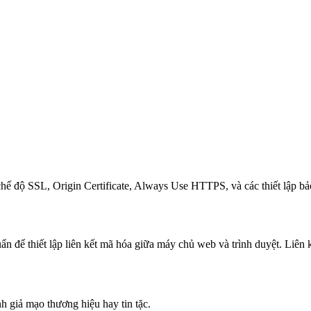
4 chế độ SSL, Origin Certificate, Always Use HTTPS, và các thiết lập 
SSEC
n để thiết lập liên kết mã hóa giữa máy chủ web và trình duyệt. Liên
n
form Rules
lare
h giả mạo thương hiệu hay tin tặc.
g cần mở port