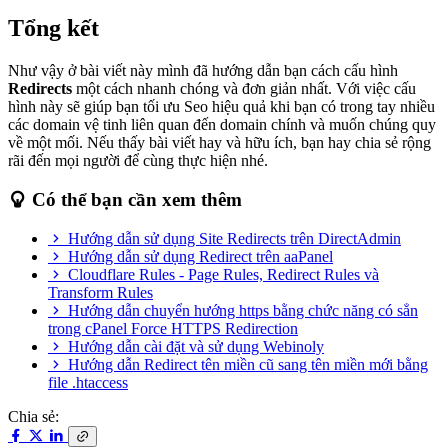
Tổng kết
Như vậy ở bài viết này mình đã hướng dẫn bạn cách cấu hình
Redirects
một cách nhanh chóng và đơn giản nhất. Với việc cấu
hình này sẽ giúp bạn tối ưu Seo hiệu quả khi bạn có trong tay nhiều
các domain vệ tinh liên quan đến domain chính và muốn chúng quy
về một mối. Nếu thấy bài viết hay và hữu ích, bạn hay chia sẻ rộng
rãi đến mọi người để cùng thực hiện nhé.
Có thể bạn cần xem thêm
Hướng dẫn sử dụng Site Redirects trên DirectAdmin
Hướng dẫn sử dụng Redirect trên aaPanel
Cloudflare Rules - Page Rules, Redirect Rules và
Transform Rules
Hướng dẫn chuyển hướng https bằng chức năng có sẳn
trong cPanel Force HTTPS Redirection
Hướng dẫn cài đặt và sử dụng Webinoly
Hướng dẫn Redirect tên miền cũ sang tên miền mới bằng
file .htaccess
Chia sẻ: