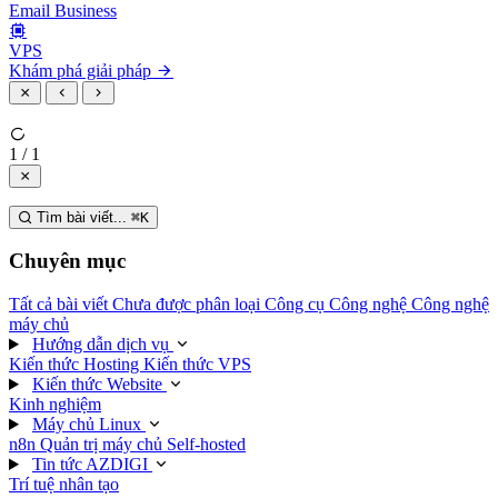
Email Business
VPS
Khám phá giải pháp
1 / 1
Tìm bài viết...
⌘
K
Chuyên mục
Tất cả bài viết
Chưa được phân loại
Công cụ
Công nghệ
Công nghệ
máy chủ
Hướng dẫn dịch vụ
Kiến thức Hosting
Kiến thức VPS
Kiến thức Website
Kinh nghiệm
Máy chủ Linux
n8n
Quản trị máy chủ
Self-hosted
Tin tức AZDIGI
Trí tuệ nhân tạo