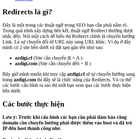
Redirects là gì?
Đây là một trong các thuật ngữ trong SEO bạn cần phải nắm rõ.
Trong quá trình xây dựng liên kết, thuật ngữ Redirect thường được
nhắc đến. Nói một cách dễ hiểu thì Redirect chính là chuyển hướng
Link. Là sự chuyển đổi từ URL này sang URL khác. Ví dụ ở đây
mình có 2 site bên dưới và đặt tạm gán tên như sau:
azdigi.cf
(Site cần chuyển đi = A )
azdigi.com
(Site cần chuyển đến = B )
Bây giờ mình muốn khi truy cập
azdigi.cf
sẽ tự chuyển hướng sang
trang
azdigi.com
thì đây sẽ là chức năng của Redirects. Và cụ thể
các bước cấu hình ra sao thì mời bạn xem qua các bước thực hiện
bên dưới.
Các bước thực hiện
Lưu ý: Trước khi cấu hình các bạn cần phải đảm bảo rằng
domain cần chuyển hướng phải được thêm vào host và đã trỏ
IP đến host thành công nhé.