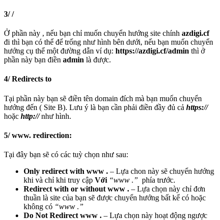
3/ /
Ở phần này , nếu bạn chỉ muốn chuyển hướng site chính
azdigi.cf
đi thì bạn có thể để trống như hình bên dưới, nếu bạn muốn chuyển
hướng cụ thể một đường dẫn ví dụ:
https://azdigi.cf/admin
thì ở
phần này bạn điền
admin
là được.
4/ Redirects to
Tại phần này bạn sẽ điền tên domain đích mà bạn muốn chuyển
hướng đến ( Site B). Lưu ý là bạn cần phải điền đầy đủ cả
https://
hoặc
http://
như hình.
5/ www. redirection:
Tại đây bạn sẽ có các tuỳ chọn như sau:
Only redirect with www .
– Lựa chon này sẽ chuyển hướng
khi và chỉ khi truy cập
Với
“www .”
phía trước.
Redirect with or without www .
– Lựa chọn này chỉ đơn
thuần là site của bạn sẽ được chuyển hướng bất kể có hoặc
không có
“www .”
Do Not Redirect www .
– Lựa chọn này hoạt động ngược