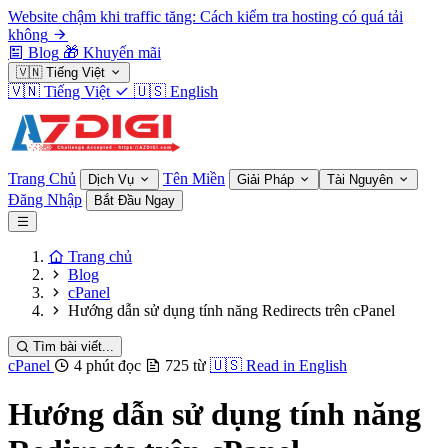
Website chậm khi traffic tăng: Cách kiểm tra hosting có quá tải
không
Blog
🎁
Khuyến mãi
🇻🇳
Tiếng Việt
🇻🇳
Tiếng Việt
🇺🇸
English
Trang Chủ
Tên Miền
Dịch Vụ
Giải Pháp
Tài Nguyên
Đăng Nhập
Bắt Đầu Ngay
Trang chủ
Blog
cPanel
Hướng dẫn sử dụng tính năng Redirects trên cPanel
Tìm bài viết...
cPanel
4 phút đọc
725 từ
🇺🇸
Read in English
Hướng dẫn sử dụng tính năng