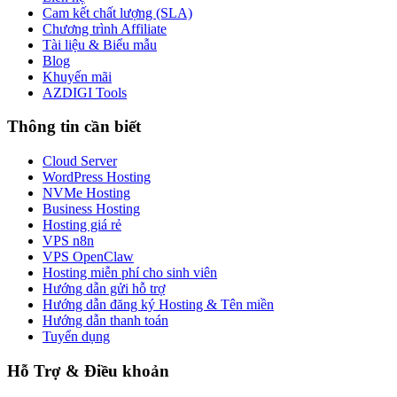
Cam kết chất lượng (SLA)
Chương trình Affiliate
Tài liệu & Biểu mẫu
Blog
Khuyến mãi
AZDIGI Tools
Thông tin cần biết
Cloud Server
WordPress Hosting
NVMe Hosting
Business Hosting
Hosting giá rẻ
VPS n8n
VPS OpenClaw
Hosting miễn phí cho sinh viên
Hướng dẫn gửi hỗ trợ
Hướng dẫn đăng ký Hosting & Tên miền
Hướng dẫn thanh toán
Tuyển dụng
Hỗ Trợ & Điều khoản