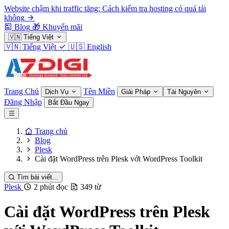
Website chậm khi traffic tăng: Cách kiểm tra hosting có quá tải
không
Blog
🎁
Khuyến mãi
🇻🇳
Tiếng Việt
🇻🇳
Tiếng Việt
🇺🇸
English
Trang Chủ
Tên Miền
Dịch Vụ
Giải Pháp
Tài Nguyên
Đăng Nhập
Bắt Đầu Ngay
Trang chủ
Blog
Plesk
Cài đặt WordPress trên Plesk với WordPress Toolkit
Tìm bài viết...
Plesk
2 phút đọc
349 từ
Cài đặt WordPress trên Plesk