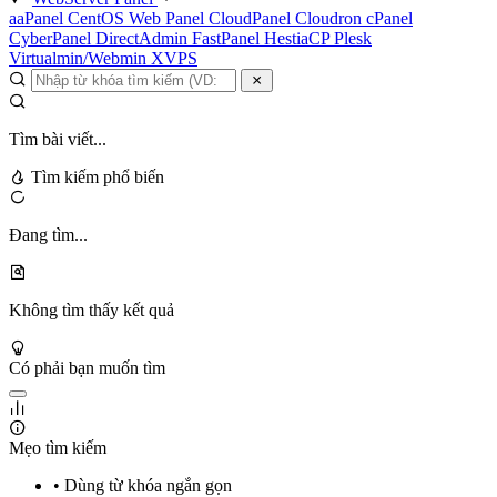
aaPanel
CentOS Web Panel
CloudPanel
Cloudron
cPanel
CyberPanel
DirectAdmin
FastPanel
HestiaCP
Plesk
Virtualmin/Webmin
XVPS
Tìm bài viết...
Tìm kiếm phổ biến
Đang tìm...
Không tìm thấy kết quả
Có phải bạn muốn tìm
Mẹo tìm kiếm
• Dùng từ khóa ngắn gọn