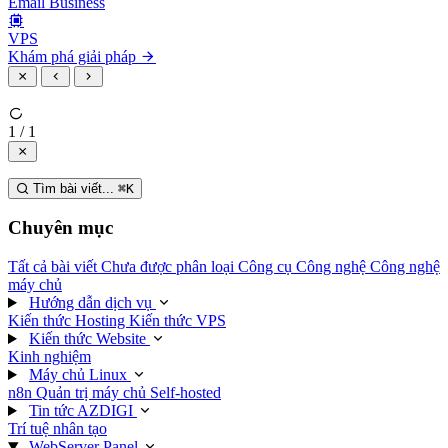
Email Business
VPS
Khám phá giải pháp
1 / 1
Tìm bài viết...
⌘
K
Chuyên mục
Tất cả bài viết
Chưa được phân loại
Công cụ
Công nghệ
Công nghệ
máy chủ
Hướng dẫn dịch vụ
Kiến thức Hosting
Kiến thức VPS
Kiến thức Website
Kinh nghiệm
Máy chủ Linux
n8n
Quản trị máy chủ
Self-hosted
Tin tức AZDIGI
Trí tuệ nhân tạo
WebServer Panel