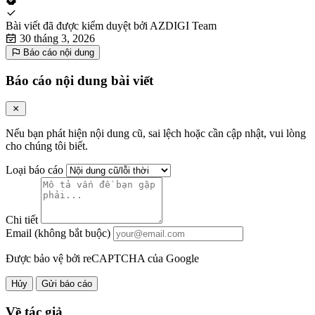
Bài viết đã được kiểm duyệt bởi
AZDIGI Team
30 tháng 3, 2026
Báo cáo nội dung
Báo cáo nội dung bài viết
Nếu bạn phát hiện nội dung cũ, sai lệch hoặc cần cập nhật, vui lòng
cho chúng tôi biết.
Loại báo cáo
Chi tiết
Email (không bắt buộc)
Được bảo vệ bởi reCAPTCHA của Google
Hủy
Gửi báo cáo
Về tác giả