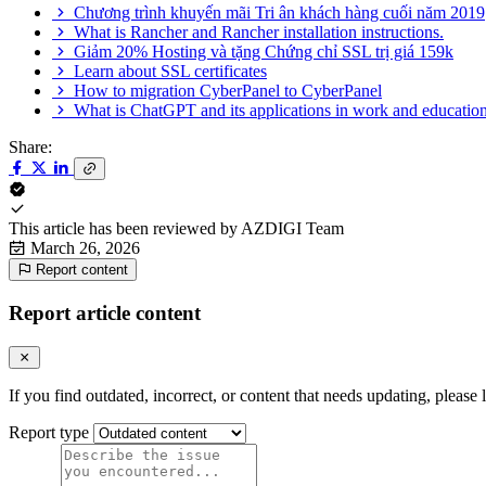
Chương trình khuyến mãi Tri ân khách hàng cuối năm 2019
What is Rancher and Rancher installation instructions.
Giảm 20% Hosting và tặng Chứng chỉ SSL trị giá 159k
Learn about SSL certificates
How to migration CyberPanel to CyberPanel
What is ChatGPT and its applications in work and educatio
Share:
This article has been reviewed by
AZDIGI Team
March 26, 2026
Report content
Report article content
If you find outdated, incorrect, or content that needs updating, please 
Report type