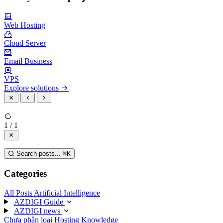
Web Hosting
Cloud Server
Email Business
VPS
Explore solutions
1 / 1
Search posts...
⌘
K
Categories
All Posts
Artificial Intelligence
AZDIGI Guide
AZDIGI news
Chưa phân loại
Hosting Knowledge