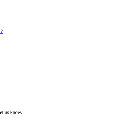
n?
let us know.