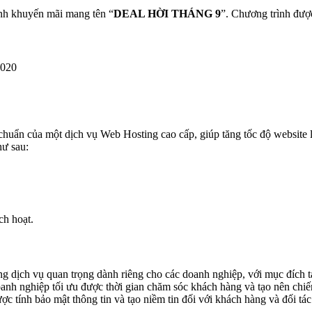
ình khuyến mãi mang tên “
DEAL HỜI THÁNG 9
”. Chương trình đượ
2020
uẩn của một dịch vụ Web Hosting cao cấp, giúp tăng tốc độ website lên
ư sau:
ch hoạt.
ng dịch vụ quan trọng dành riêng cho các doanh nghiệp, với mục đích tạ
doanh nghiệp tối ưu được thời gian chăm sóc khách hàng và tạo nên chi
c tính bảo mật thông tin và tạo niềm tin đối với khách hàng và đối tác