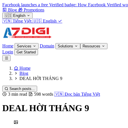
Facebook launches a free Verified badge: How Facebook Verified wo
Blog
🎁
Promotions
🇺🇸
English
🇻🇳
Tiếng Việt
🇺🇸
English
Home
Domain
Services
Solutions
Resources
Login
Get Started
Home
Blog
DEAL HỜI THÁNG 9
Search posts...
3 min read
598 words
🇻🇳
Đọc bản Tiếng Việt
DEAL HỜI THÁNG 9