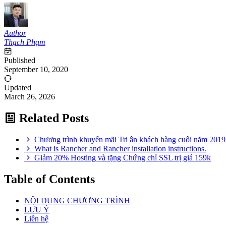
Author
Thạch Phạm
Published
September 10, 2020
Updated
March 26, 2026
Related Posts
Chương trình khuyến mãi Tri ân khách hàng cuối năm 2019
What is Rancher and Rancher installation instructions.
Giảm 20% Hosting và tặng Chứng chỉ SSL trị giá 159k
Table of Contents
NỘI DUNG CHƯƠNG TRÌNH
LƯU Ý
Liên hệ