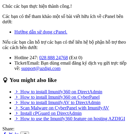
Chúc các bạn thực hiện thành công.!
Các bạn có thể tham khảo một số bài viết hữu ích về cPanel bên
dưới:
Hướng dẫn sử dụng cPanel.
Nếu các bạn cần hỗ trợ các bạn có thể liên hệ bộ phận hỗ trợ theo
các cách bên dưới:
Hotline 247:
028 888 24768
(Ext 0)
Ticket/Email: Bạn dùng email đăng ký dịch vụ gửi trực tiếp
về:
support@azdigi.com
You might also like
How to install Imunify360 on DirectAdmin
How to install Imunify360 on CyberPanel
How to install ImunifyAV to DirectAdmin
Scan Malware on CyberPanel with ImunifyAV
Install cPGuard on DirectAdmin
How to use the Imunify360 feature on hosting AZDIGI
Share: