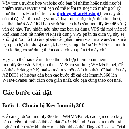
Vậy trong trường hợp website của bạn bị nhiễm hoặc nghi ngờ bị
nhiễm malware/virus thì bạn có thể kiểm tra hoặc có hướng xử lý
như thế nào. Hầu hết trên các
dịch vụ ShareHosting
hiện nay đều
có cài đặt sẵn tính năng scan và loại bỏ mã độc trực tiếp trên host,
cụ thể như ở AZDIGI bạn sẽ được tích hợp sẵn Imunify360 để xử lý
vấn đề này. Tuy nhiên nếu như các bạn sử dụng VPS thì mọi việc sẽ
khó khăn hơn rất nhiều vì khi sử dụng VPS phần đa dịch vụ này sẽ
không được hỗ trợ cài đặt sẵn các phần mềm scan malware/virus mà
bạn phải tự chủ động cài đặt, bảo vệ cũng như xử lý VPS của mình
nếu không có sử dụng thêm các dịch vụ quản trị máy chủ.
Vậy làm thế nào để mình có thể tích hợp thêm phần mềm
Imunify360 vào VPS, cụ thể là VPS có sử dụng WHM/cPanel, để
có thể dễ dàng xử lý malware/virus một cách kịp thời. Ở bài viết này
AZDIGI sẽ hướng dẫn bạn các bước để cài đặt Imunify360 lên
WHM/cPanel một cách đơn giản nhất, các bạn cùng theo dõi nhé.
Các bước cài đặt
Bước 1: Chuẩn bị Key Imunify360
Để cài đặt được Imunify360 trên WHM/cPanel, các bạn có có key
bản quyền thì mới có thể cài đặt được. Nếu như các bạn muốn trải
nghiệm thử trước khi thực mua hẳn thì có thể đăng ký License Trial