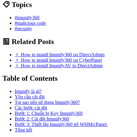
Topics
#imunify360
#malicious code
#security
Related Posts
How to install Imunify360 on DirectAdmin
How to install Imunify360 on CyberPanel
How to install ImunifyAV to DirectAdmin
Table of Contents
Imunify là gì?
Yêu cầu cài đặt
Tại sao nên sử dụng Imunify360?
Các bước cài đặt
Bước 1: Chuẩn bị Key Imunify360
Bước 2: Cài đặt Imunify360
Bước 3: Thiết lập Imunify360 trê WHM/cPanel.
Tổng kết