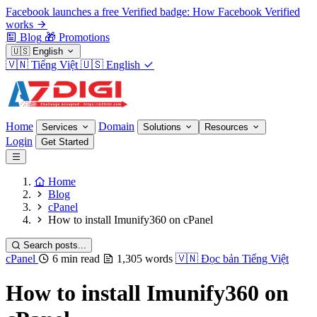
Facebook launches a free Verified badge: How Facebook Verified
works
Blog
🎁
Promotions
🇺🇸
English
🇻🇳
Tiếng Việt
🇺🇸
English
Home
Domain
Services
Solutions
Resources
Login
Get Started
Home
Blog
cPanel
How to install Imunify360 on cPanel
Search posts...
cPanel
6 min read
1,305 words
🇻🇳
Đọc bản Tiếng Việt
How to install Imunify360 on