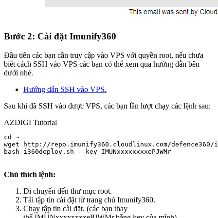
Bước 2: Cài đặt Imunify360
Đầu tiên các bạn cần truy cập vào VPS với quyền root, nếu chưa
biết cách SSH vào VPS các bạn có thể xem qua hướng dẫn bên
dưới nhé.
Hướng dẫn SSH vào VPS.
Sau khi đã SSH vào được VPS, các bạn lần lượt chạy các lệnh sau:
AZDIGI Tutorial
cd ~

wget http://repo.imunify360.cloudlinux.com/defence360/i
bash i360deploy.sh --key IMUNxxxxxxxxePJWMr

Chú thích lệnh:
Di chuyển đến thư mục root.
Tải tập tin cài đặt từ trang chủ Imunify360.
Chạy tập tin cài đặt. (các bạn thay
thể IMUNxxxxxxxxePJWMr bằng key của mình)