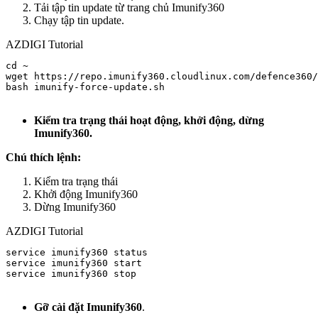
Tải tập tin update từ trang chủ Imunify360
Chạy tập tin update.
AZDIGI Tutorial
cd ~

wget https://repo.imunify360.cloudlinux.com/defence360/
bash imunify-force-update.sh

Kiểm tra trạng thái hoạt động, khởi động, dừng
Imunify360.
Chú thích lệnh:
Kiểm tra trạng thái
Khởi động Imunify360
Dừng Imunify360
AZDIGI Tutorial
service imunify360 status

service imunify360 start

service imunify360 stop

Gỡ cài đặt Imunify360
.