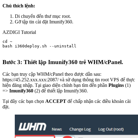
Chú thích lệnh:
Di chuyển đến thư mục root.
Gỡ tập tin cài đặt Imunify360.
AZDIGI Tutorial
cd ~

bash i360deploy.sh --uninstall

Bước 3: Thiết lập Imunify360 trê WHM/cPanel.
Các bạn truy cập WHM/cPanel theo được dẫn sau:
https://45.252.xxx.xxx:2087/ và sử dụng thông tin root VPS để thực
hiện đăng nhập. Tại giao diện chính bạn tìm đến phần
Plugins
(1)
=>
Imunify360
(2) để thiết lập Imunify360.
Tại đây các bạn chọn
ACCEPT
để chấp nhận các điều khoản cài
đặt.