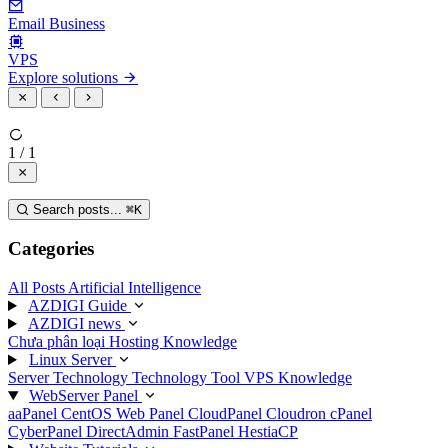
Email Business
VPS
Explore solutions
1 / 1
Search posts...
⌘
K
Categories
All Posts
Artificial Intelligence
AZDIGI Guide
AZDIGI news
Chưa phân loại
Hosting Knowledge
Linux Server
Server Technology
Technology
Tool
VPS Knowledge
WebServer Panel
aaPanel
CentOS Web Panel
CloudPanel
Cloudron
cPanel
CyberPanel
DirectAdmin
FastPanel
HestiaCP