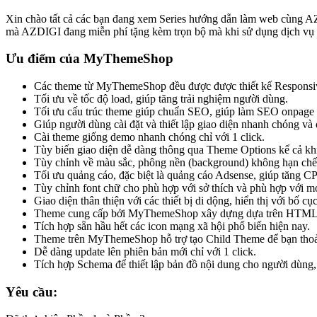
Xin chào tất cả các bạn đang xem Series hướng dẫn làm web cùng A
mà AZDIGI đang miễn phí tặng kèm trọn bộ mà khi sử dụng dịch vụ 
Ưu điểm của MyThemeShop
Các theme từ MyThemeShop đều được được thiết kế Responsive (
Tối ưu về tốc độ load, giúp tăng trải nghiệm người dùng.
Tối ưu cấu trúc theme giúp chuẩn SEO, giúp làm SEO onpage 
Giúp người dùng cài đặt và thiết lập giao diện nhanh chóng và 
Cài theme giống demo nhanh chóng chỉ với 1 click.
Tùy biến giao diện dễ dàng thông qua Theme Options kể cả k
Tùy chỉnh về màu sắc, phông nền (background) không hạn chế
Tối ưu quảng cáo, đặc biệt là quảng cáo Adsense, giúp tăng 
Tùy chỉnh font chữ cho phù hợp với sở thích và phù hợp với m
Giao diện thân thiện với các thiết bị di dộng, hiển thị với bố c
Theme cung cấp bởi MyThemeShop xây dựng dựa trên HTML5
Tích hợp sẵn hầu hết các icon mạng xã hội phổ biến hiện nay.
Theme trên MyThemeShop hỗ trợ tạo Child Theme để bạn thoải 
Dễ dàng update lên phiên bản mới chỉ với 1 click.
Tích hợp Schema để thiết lập bản đồ nội dung cho người dùng, c
Yêu cầu: