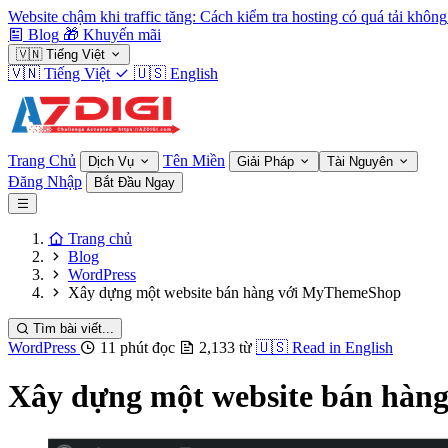
Website chậm khi traffic tăng: Cách kiểm tra hosting có quá tải không
Blog
🎁
Khuyến mãi
🇻🇳
Tiếng Việt
🇻🇳
Tiếng Việt
🇺🇸
English
Trang Chủ
Tên Miền
Dịch Vụ
Giải Pháp
Tài Nguyên
Đăng Nhập
Bắt Đầu Ngay
Trang chủ
Blog
WordPress
Xây dựng một website bán hàng với MyThemeShop
Tìm bài viết...
WordPress
11 phút đọc
2,133 từ
🇺🇸
Read in English
Xây dựng một website bán hà