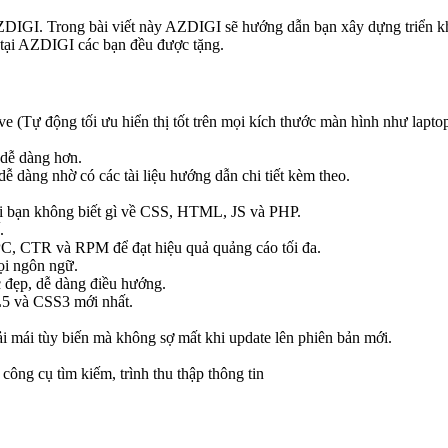
ZDIGI. Trong bài viết này AZDIGI sẽ hướng dẫn bạn xây dựng triển k
tại AZDIGI các bạn đều được tặng.
Tự động tối ưu hiển thị tốt trên mọi kích thước màn hình như laptop,
dễ dàng hơn.
dễ dàng nhờ có các tài liệu hướng dẫn chi tiết kèm theo.
hi bạn không biết gì về CSS, HTML, JS và PHP.
.
CPC, CTR và RPM để đạt hiệu quả quảng cáo tối đa.
ọi ngôn ngữ.
ục đẹp, dễ dàng điều hướng.
 và CSS3 mới nhất.
mái tùy biến mà không sợ mất khi update lên phiên bản mới.
ông cụ tìm kiếm, trình thu thập thông tin