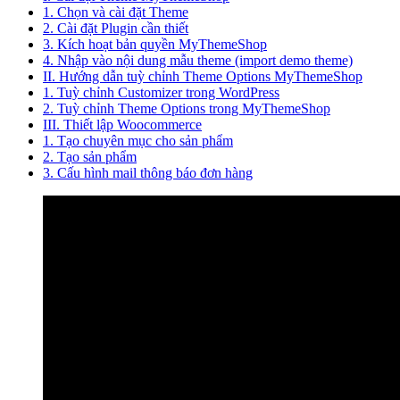
1. Chọn và cài đặt Theme
2. Cài đặt Plugin cần thiết
3. Kích hoạt bản quyền MyThemeShop
4. Nhập vào nội dung mẫu theme (import demo theme)
II. Hướng dẫn tuỳ chỉnh Theme Options MyThemeShop
1. Tuỳ chỉnh Customizer trong WordPress
2. Tuỳ chỉnh Theme Options trong MyThemeShop
III. Thiết lập Woocommerce
1. Tạo chuyên mục cho sản phẩm
2. Tạo sản phẩm
3. Cấu hình mail thông báo đơn hàng