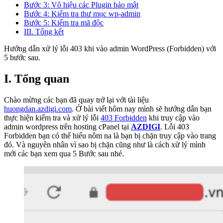
Bước 3: Vô hiệu các Plugin bảo mật
Bước 4: Kiểm tra thư mục wp-admin
Bước 5: Kiểm tra mã độc
III. Tổng kết
Hướng dẫn xử lý lỗi 403 khi vào admin WordPress (Forbidden) với
5 bước sau.
I. Tổng quan
Chào mừng các bạn đã quay trở lại với tài liệu
huongdan.azdigi.com
. Ở bài viết hôm nay mình sẽ hướng dẫn bạn
thực hiện kiểm tra và xử lý lỗi
403 Forbidden
khi truy cập vào
admin wordpress trên hosting cPanel tại
AZDIGI
. Lỗi 403
Forbidden bạn có thể hiểu nôm na là bạn bị chặn truy cập vào trang
đó. Và nguyên nhân vì sao bị chặn cũng như là cách xử lý mình
mới các bạn xem qua 5 Bước sau nhé.