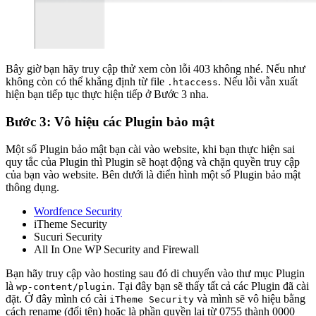
Bây giờ bạn hãy truy cập thử xem còn lỗi 403 không nhé. Nếu như
không còn có thể khẳng định từ file
. Nếu lỗi vẫn xuất
.htaccess
hiện bạn tiếp tục thực hiện tiếp ở Bước 3 nha.
Bước 3: Vô hiệu các Plugin bảo mật
Một số Plugin bảo mật bạn cài vào website, khi bạn thực hiện sai
quy tắc của Plugin thì Plugin sẽ hoạt động và chặn quyền truy cập
của bạn vào website. Bên dưới là điển hình một số Plugin bảo mật
thông dụng.
Wordfence Security
iTheme Security
Sucuri Security
All In One WP Security and Firewall
Bạn hãy truy cập vào hosting sau đó di chuyển vào thư mục Plugin
là
. Tại đây bạn sẽ thấy tất cả các Plugin đã cài
wp-content/plugin
đặt. Ở đây mình có cài
và mình sẽ vô hiệu bằng
iTheme Security
cách rename (đổi tên) hoặc là phần quyền lại từ 0755 thành 0000