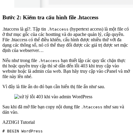
Bước 2: Kiểm tra cấu hình file .htaccess
.htaccess là gì?. Tập tin
(hypertext access) là một file có
.htaccess
ở thư mục gốc của các hostting và do apache quản lý, cấp quyền.
File .htaccess có thể điều khiển, cấu hình được nhiều thứ với đa
dạng các thông số, nó có thể thay đổi được các giá trị được set mặc
định của webserver…
Nếu như trong file
bạn thiết lập các quy tắc chặn thực
.htaccess
thi hoặc quyền truy cập thì sẽ dẫn đến lỗi 403 khi truy cập vào
website hoặc là admin của web. Bạn hãy truy cập vào cPanel và mở
file này lên nhé.
Vì đây là file ẩn do đó bạn cần hiển thị file ẩn như sau.
Sau khi đã mở file bạn copy nội dung file
như sau và
.htaccess
dán vào.
AZDIGI Tutorial
# BEGIN WordPress