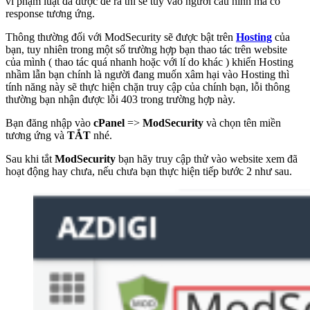
vi phạm luật đã được đề ra thì sẽ tùy vào người cấu hình mà có
response tương ứng.
Thông thường đối với ModSecurity sẽ được bật trên
Hosting
của
bạn, tuy nhiên trong một số trường hợp bạn thao tác trên website
của mình ( thao tác quá nhanh hoặc với lí do khác ) khiến Hosting
nhầm lẫn bạn chính là người đang muốn xâm hại vào Hosting thì
tính năng này sẽ thực hiện chặn truy cập của chính bạn, lỗi thông
thường bạn nhận được lỗi 403 trong trường hợp này.
Bạn đăng nhập vào
cPanel
=>
ModSecurity
và chọn tên miền
tương ứng và
TẮT
nhé.
Sau khi tắt
ModSecurity
bạn hãy truy cập thử vào website xem đã
hoạt động hay chưa, nếu chưa bạn thực hiện tiếp bước 2 như sau.