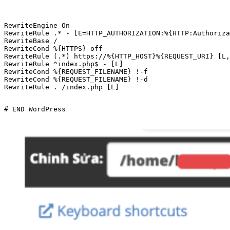
RewriteEngine On

RewriteRule .* - [E=HTTP_AUTHORIZATION:%{HTTP:Authoriza
RewriteBase /

RewriteCond %{HTTPS} off

RewriteRule (.*) https://%{HTTP_HOST}%{REQUEST_URI} [L,
RewriteRule ^index.php$ - [L]

RewriteCond %{REQUEST_FILENAME} !-f

RewriteCond %{REQUEST_FILENAME} !-d

RewriteRule . /index.php [L]
# END WordPress
