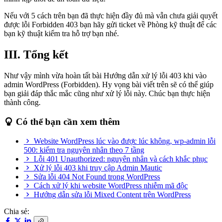
Nếu với 5 cách trên bạn đã thực hiện đầy đủ mà vẫn chưa giải quyết
được lỗi Forbidden 403 bạn hãy gửi ticket về Phòng kỹ thuật để các
bạn kỹ thuật kiểm tra hỗ trợ bạn nhé.
III. Tổng kết
Như vậy mình vừa hoàn tất bài Hướng dẫn xử lý lỗi 403 khi vào
admin WordPress (Forbidden). Hy vọng bài viết trên sẽ có thể giúp
bạn giải đáp thắc mắc cũng như xử lý lỗi này. Chúc bạn thực hiện
thành công.
Có thể bạn cần xem thêm
Website WordPress lúc vào được lúc không, wp-admin lỗi
500: kiểm tra nguyên nhân theo 7 tầng
Lỗi 401 Unauthorized: nguyên nhân và cách khắc phục
Xử lý lỗi 403 khi truy cập Admin Mautic
Sửa lỗi 404 Not Found trong WordPress
Cách xử lý khi website WordPress nhiễm mã độc
Hướng dẫn sửa lỗi Mixed Content trên WordPress
Chia sẻ: