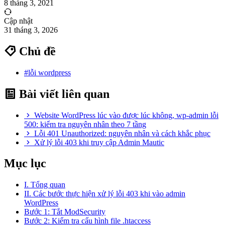
8 tháng 3, 2021
Cập nhật
31 tháng 3, 2026
Chủ đề
#lỗi wordpress
Bài viết liên quan
Website WordPress lúc vào được lúc không, wp-admin lỗi
500: kiểm tra nguyên nhân theo 7 tầng
Lỗi 401 Unauthorized: nguyên nhân và cách khắc phục
Xử lý lỗi 403 khi truy cập Admin Mautic
Mục lục
I. Tổng quan
II. Các bước thực hiện xử lý lỗi 403 khi vào admin
WordPress
Bước 1: Tắt ModSecurity
Bước 2: Kiểm tra cấu hình file .htaccess