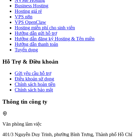
NVMe Hosting
Business Hosting
Hosting giá rẻ
VPS n8n
VPS OpenClaw
Hosting miễn phí cho sinh viên
Hướng dẫn gửi hỗ trợ
Hướng dẫn đăng ký Hosting & Tên miền
Hướng dẫn thanh toán
Tuyển dụng
Hỗ Trợ & Điều khoản
Gửi yêu cầu hỗ trợ
Điều khoản sử dụng
Chính sách hoàn tiền
Chính sách bảo mật
Thông tin công ty
Văn phòng làm việc
401/3 Nguyễn Duy Trinh, phường Bình Trưng, Thành phố Hồ Chí