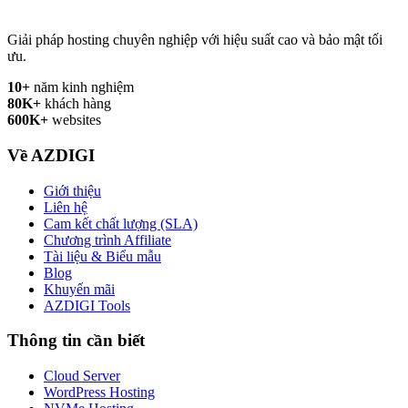
Giải pháp hosting chuyên nghiệp với hiệu suất cao và bảo mật tối
ưu.
10+
năm kinh nghiệm
80K+
khách hàng
600K+
websites
Về AZDIGI
Giới thiệu
Liên hệ
Cam kết chất lượng (SLA)
Chương trình Affiliate
Tài liệu & Biểu mẫu
Blog
Khuyến mãi
AZDIGI Tools
Thông tin cần biết
Cloud Server
WordPress Hosting