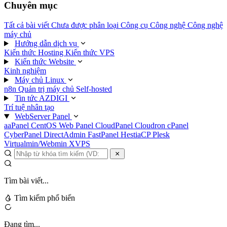
Chuyên mục
Tất cả bài viết
Chưa được phân loại
Công cụ
Công nghệ
Công nghệ
máy chủ
Hướng dẫn dịch vụ
Kiến thức Hosting
Kiến thức VPS
Kiến thức Website
Kinh nghiệm
Máy chủ Linux
n8n
Quản trị máy chủ
Self-hosted
Tin tức AZDIGI
Trí tuệ nhân tạo
WebServer Panel
aaPanel
CentOS Web Panel
CloudPanel
Cloudron
cPanel
CyberPanel
DirectAdmin
FastPanel
HestiaCP
Plesk
Virtualmin/Webmin
XVPS
Tìm bài viết...
Tìm kiếm phổ biến
Đang tìm...