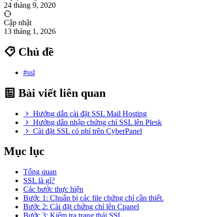
24 tháng 9, 2020
Cập nhật
13 tháng 1, 2026
Chủ đề
#ssl
Bài viết liên quan
Hướng dẫn cài đặt SSL Mail Hosting
Hướng dẫn nhập chứng chỉ SSL lên Plesk
Cài đặt SSL có phí trên CyberPanel
Mục lục
Tổng quan
SSL là gì?
Các bước thực hiện
Bước 1: Chuẩn bị các file chứng chỉ cần thiết.
Bước 2: Cài đặt chứng chỉ lên Cpanel
Bước 3: Kiểm tra trạng thái SSL