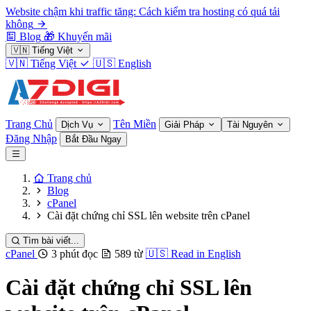
Website chậm khi traffic tăng: Cách kiểm tra hosting có quá tải
không
Blog
🎁
Khuyến mãi
🇻🇳
Tiếng Việt
🇻🇳
Tiếng Việt
🇺🇸
English
Trang Chủ
Tên Miền
Dịch Vụ
Giải Pháp
Tài Nguyên
Đăng Nhập
Bắt Đầu Ngay
Trang chủ
Blog
cPanel
Cài đặt chứng chỉ SSL lên website trên cPanel
Tìm bài viết...
cPanel
3 phút đọc
589 từ
🇺🇸
Read in English
Cài đặt chứng chỉ SSL lên