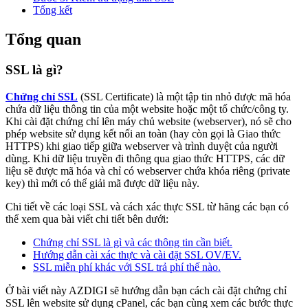
Tổng kết
Tổng quan
SSL là gì?
Chứng chỉ SSL
(SSL Certificate) là một tập tin nhỏ được mã hóa
chứa dữ liệu thông tin của một website hoặc một tổ chức/công ty.
Khi cài đặt chứng chỉ lên máy chủ website (webserver), nó sẽ cho
phép website sử dụng kết nối an toàn (hay còn gọi là Giao thức
HTTPS) khi giao tiếp giữa webserver và trình duyệt của người
dùng. Khi dữ liệu truyền đi thông qua giao thức HTTPS, các dữ
liệu sẽ được mã hóa và chỉ có webserver chứa khóa riêng (private
key) thì mới có thể giải mã được dữ liệu này.
Chi tiết về các loại SSL và cách xác thực SSL từ hãng các bạn có
thể xem qua bài viết chi tiết bên dưới:
Chứng chỉ SSL là gì và các thông tin cần biết.
Hướng dẫn cài xác thực và cài đặt SSL OV/EV.
SSL miễn phí khác với SSL trả phí thế nào.
Ở bài viết này AZDIGI sẽ hướng dẫn bạn cách cài đặt chứng chỉ
SSL lên website sử dụng cPanel, các bạn cùng xem các bước thực