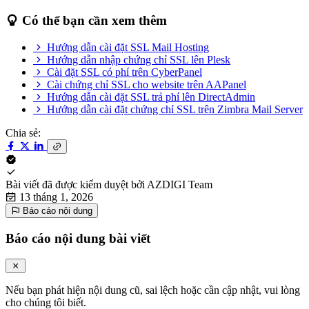
Có thể bạn cần xem thêm
Hướng dẫn cài đặt SSL Mail Hosting
Hướng dẫn nhập chứng chỉ SSL lên Plesk
Cài đặt SSL có phí trên CyberPanel
Cài chứng chỉ SSL cho website trên AAPanel
Hướng dẫn cài đặt SSL trả phí lên DirectAdmin
Hướng dẫn cài đặt chứng chỉ SSL trên Zimbra Mail Server
Chia sẻ:
Bài viết đã được kiểm duyệt bởi
AZDIGI Team
13 tháng 1, 2026
Báo cáo nội dung
Báo cáo nội dung bài viết
Nếu bạn phát hiện nội dung cũ, sai lệch hoặc cần cập nhật, vui lòng
cho chúng tôi biết.