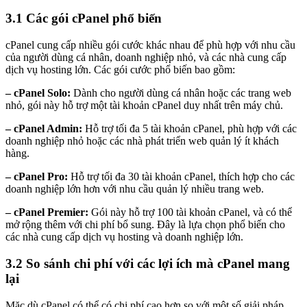
3.1 Các gói cPanel phổ biến
cPanel cung cấp nhiều gói cước khác nhau để phù hợp với nhu cầu
của người dùng cá nhân, doanh nghiệp nhỏ, và các nhà cung cấp
dịch vụ hosting lớn. Các gói cước phổ biến bao gồm:
– cPanel Solo:
Dành cho người dùng cá nhân hoặc các trang web
nhỏ, gói này hỗ trợ một tài khoản cPanel duy nhất trên máy chủ.
– cPanel Admin:
Hỗ trợ tối đa 5 tài khoản cPanel, phù hợp với các
doanh nghiệp nhỏ hoặc các nhà phát triển web quản lý ít khách
hàng.
– cPanel Pro:
Hỗ trợ tối đa 30 tài khoản cPanel, thích hợp cho các
doanh nghiệp lớn hơn với nhu cầu quản lý nhiều trang web.
– cPanel Premier:
Gói này hỗ trợ 100 tài khoản cPanel, và có thể
mở rộng thêm với chi phí bổ sung. Đây là lựa chọn phổ biến cho
các nhà cung cấp dịch vụ hosting và doanh nghiệp lớn.
3.2 So sánh chi phí với các lợi ích mà cPanel mang
lại
Mặc dù cPanel có thể có chi phí cao hơn so với một số giải pháp