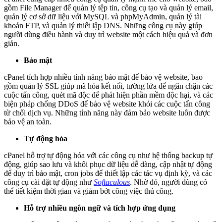
gồm File Manager để quản lý tệp tin, công cụ tạo và quản lý email,
quản lý cơ sở dữ liệu với MySQL và phpMyAdmin, quản lý tài
khoản FTP, và quản lý thiết lập DNS. Những công cụ này giúp
người dùng điều hành và duy trì website một cách hiệu quả và đơn
giản.
Bảo mật
cPanel tích hợp nhiều tính năng bảo mật để bảo vệ website, bao
gồm quản lý SSL giúp mã hóa kết nối, tường lửa để ngăn chặn các
cuộc tấn công, quét mã độc để phát hiện phần mềm độc hại, và các
biện pháp chống DDoS để bảo vệ website khỏi các cuộc tấn công
từ chối dịch vụ. Những tính năng này đảm bảo website luôn được
bảo vệ an toàn.
Tự động hóa
cPanel hỗ trợ tự động hóa với các công cụ như hệ thống backup tự
động, giúp sao lưu và khôi phục dữ liệu dễ dàng, cập nhật tự động
để duy trì bảo mật, cron jobs để thiết lập các tác vụ định kỳ, và các
công cụ cài đặt tự động như
Softaculous
. Nhờ đó, người dùng có
thể tiết kiệm thời gian và giảm bớt công việc thủ công.
Hỗ trợ nhiều ngôn ngữ và tích hợp ứng dụng