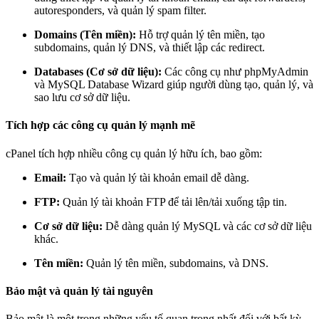
autoresponders, và quản lý spam filter.
Domains (Tên miền):
Hỗ trợ quản lý tên miền, tạo
subdomains, quản lý DNS, và thiết lập các redirect.
Databases (Cơ sở dữ liệu):
Các công cụ như phpMyAdmin
và MySQL Database Wizard giúp người dùng tạo, quản lý, và
sao lưu cơ sở dữ liệu.
Tích hợp các công cụ quản lý mạnh mẽ
cPanel tích hợp nhiều công cụ quản lý hữu ích, bao gồm:
Email:
Tạo và quản lý tài khoản email dễ dàng.
FTP:
Quản lý tài khoản FTP để tải lên/tải xuống tập tin.
Cơ sở dữ liệu:
Dễ dàng quản lý MySQL và các cơ sở dữ liệu
khác.
Tên miền:
Quản lý tên miền, subdomains, và DNS.
Bảo mật và quản lý tài nguyên
Bảo mật là một trong những yếu tố quan trọng nhất đối với bất kỳ