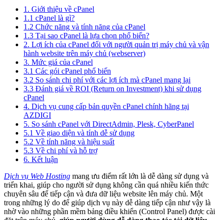
1. Giới thiệu về cPanel
1.1 cPanel là gì?
1.2 Chức năng và tính năng của cPanel
1.3 Tại sao cPanel là lựa chọn phổ biến?
2. Lợi ích của cPanel đối với người quản trị máy chủ và vận
hành website trên máy chủ (webserver)
3. Mức giá của cPanel
3.1 Các gói cPanel phổ biến
3.2 So sánh chi phí với các lợi ích mà cPanel mang lại
3.3 Đánh giá về ROI (Return on Investment) khi sử dụng
cPanel
4. Dịch vụ cung cấp bản quyền cPanel chính hãng tại
AZDIGI
5. So sánh cPanel với DirectAdmin, Plesk, CyberPanel
5.1 Về giao diện và tính dễ sử dụng
5.2 Về tính năng và hiệu suất
5.3 Về chi phí và hỗ trợ
6. Kết luận
Dịch vụ Web Hosting
mang ưu điểm rất lớn là dễ dàng sử dụng và
triển khai, giúp cho người sử dụng không cần quá nhiều kiến thức
chuyên sâu để tiếp cận và đưa dữ liệu website lên máy chủ. Một
trong những lý do để giúp dịch vụ này dễ dàng tiếp cận như vậy là
nhờ vào những phần mềm bảng điều khiển (Control Panel) được cài