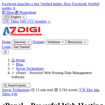
Facebook launches a free Verified badge: How Facebook Verified
works
Blog
🎁
Promotions
🇺🇸
English
🇻🇳
Tiếng Việt
🇺🇸
English
Home
Domain
Services
Solutions
Resources
Login
Get Started
Home
Blog
Server Technology
cPanel – Powerful Web Hosting Data Management
Software
Search posts...
Server Technology
15 min read
3,743 words
🇻🇳
Đọc bản
Tiếng Việt