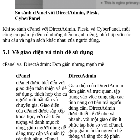
So sánh cPanel với DirectAdmin, Plesk,
CyberPanel
Khi so sánh cPanel với DirectAdmin, Plesk, và CyberPanel, mỗi
công cụ quản lý đều có những điểm mạnh riêng, phù hợp với các
nhu cầu và ngân sách khác nhau của người dùng.
5.1 Về giao diện và tính dễ sử dụng
cPanel vs. DirectAdmin: Đơn giản nhưng mạnh mẽ
cPanel
DirectAdmin
cPanel được biết đến với
Giao diện của DirectAdmin
giao diện thân thiện và dễ
đơn giản và trực quan, tập
sử dụng, thích hợp cho cả
trung vào việc cung cấp các
người mới bắt đầu và
tính năng cơ bản mà người
chuyên gia. Giao diện
dùng cần. DirectAdmin
của cPanel được sắp xếp
được thiết kế để nhẹ và
khoa học, với các biểu
nhanh, với một giao diện ít
tượng và danh mục rõ
phức tạp hơn so với cPanel,
ràng, giúp người dùng dễ
giúp giảm tải tài nguyên hệ
dàng truy cập và quản lý
thống và tăng tốc độ phản
các tính năng. cPanel