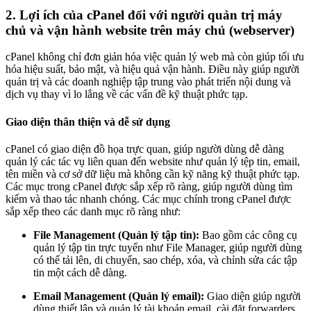
2. Lợi ích của cPanel đối với người quản trị máy
chủ và vận hành website trên máy chủ (webserver)
cPanel không chỉ đơn giản hóa việc quản lý web mà còn giúp tối ưu
hóa hiệu suất, bảo mật, và hiệu quả vận hành. Điều này giúp người
quản trị và các doanh nghiệp tập trung vào phát triển nội dung và
dịch vụ thay vì lo lắng về các vấn đề kỹ thuật phức tạp.
Giao diện thân thiện và dễ sử dụng
cPanel có giao diện đồ họa trực quan, giúp người dùng dễ dàng
quản lý các tác vụ liên quan đến website như quản lý tệp tin, email,
tên miền và cơ sở dữ liệu mà không cần kỹ năng kỹ thuật phức tạp.
Các mục trong cPanel được sắp xếp rõ ràng, giúp người dùng tìm
kiếm và thao tác nhanh chóng. Các mục chính trong cPanel được
sắp xếp theo các danh mục rõ ràng như:
File Management (Quản lý tập tin):
Bao gồm các công cụ
quản lý tập tin trực tuyến như File Manager, giúp người dùng
có thể tải lên, di chuyển, sao chép, xóa, và chỉnh sửa các tập
tin một cách dễ dàng.
Email Management (Quản lý email):
Giao diện giúp người
dùng thiết lập và quản lý tài khoản email, cài đặt forwarders,