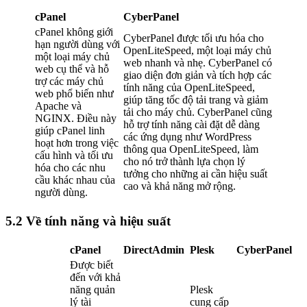
cPanel
CyberPanel
cPanel không giới
CyberPanel được tối ưu hóa cho
hạn người dùng với
OpenLiteSpeed, một loại máy chủ
một loại máy chủ
web nhanh và nhẹ. CyberPanel có
web cụ thể và hỗ
giao diện đơn giản và tích hợp các
trợ các máy chủ
tính năng của OpenLiteSpeed,
web phổ biến như
giúp tăng tốc độ tải trang và giảm
Apache và
tải cho máy chủ. CyberPanel cũng
NGINX. Điều này
hỗ trợ tính năng cài đặt dễ dàng
giúp cPanel linh
các ứng dụng như WordPress
hoạt hơn trong việc
thông qua OpenLiteSpeed, làm
cấu hình và tối ưu
cho nó trở thành lựa chọn lý
hóa cho các nhu
tưởng cho những ai cần hiệu suất
cầu khác nhau của
cao và khả năng mở rộng.
người dùng.
5.2 Về tính năng và hiệu suất
cPanel
DirectAdmin
Plesk
CyberPanel
Được biết
đến với khả
năng quản
Plesk
lý tài
cung cấp