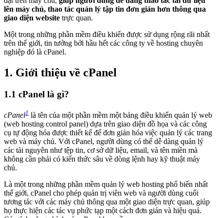
đặt trên máy chủ,
giúp người dùng dễ dàng thao tác tải dữ liệu
lên máy chủ, thao tác quản lý tập tin đơn giản hơn thông qua
giao diện website
trực quan.
Một trong những phần mềm điều khiển được sử dụng rộng rãi nhất
trên thế giới, tin tưởng bởi hầu hết các công ty về hosting chuyên
nghiệp đó là cPanel.
1. Giới thiệu về cPanel
1.1 cPanel là gì?
1
cPanel
là tên của một phần mềm một bảng điều khiển quản lý web
(web hosting control panel) dựa trên giao diện đồ họa và các công
cụ tự động hóa được thiết kế để đơn giản hóa việc quản lý các trang
web và máy chủ. Với cPanel, người dùng có thể dễ dàng quản lý
các tài nguyên như tệp tin, cơ sở dữ liệu, email, và tên miền mà
không cần phải có kiến thức sâu về dòng lệnh hay kỹ thuật máy
chủ.
Là một trong những phần mềm quản lý web hosting phổ biến nhất
thế giới, cPanel cho phép quản trị viên web và người dùng cuối
tương tác với các máy chủ thông qua một giao diện trực quan, giúp
họ thực hiện các tác vụ phức tạp một cách đơn giản và hiệu quả.