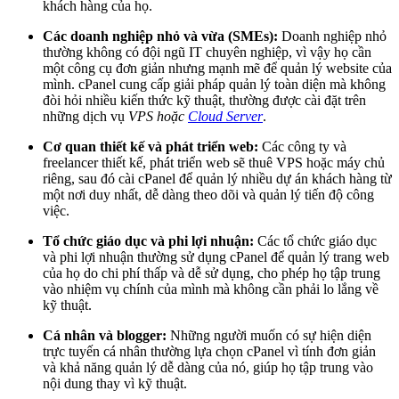
khách hàng của họ.
Các doanh nghiệp nhỏ và vừa (SMEs):
Doanh nghiệp nhỏ
thường không có đội ngũ IT chuyên nghiệp, vì vậy họ cần
một công cụ đơn giản nhưng mạnh mẽ để quản lý website của
mình. cPanel cung cấp giải pháp quản lý toàn diện mà không
đòi hỏi nhiều kiến thức kỹ thuật, thường được cài đặt trên
những dịch vụ
VPS hoặc
Cloud Server
.
Cơ quan thiết kế và phát triển web:
Các công ty và
freelancer thiết kế, phát triển web sẽ thuê VPS hoặc máy chủ
riêng, sau đó cài cPanel để quản lý nhiều dự án khách hàng từ
một nơi duy nhất, dễ dàng theo dõi và quản lý tiến độ công
việc.
Tổ chức giáo dục và phi lợi nhuận:
Các tổ chức giáo dục
và phi lợi nhuận thường sử dụng cPanel để quản lý trang web
của họ do chi phí thấp và dễ sử dụng, cho phép họ tập trung
vào nhiệm vụ chính của mình mà không cần phải lo lắng về
kỹ thuật.
Cá nhân và blogger:
Những người muốn có sự hiện diện
trực tuyến cá nhân thường lựa chọn cPanel vì tính đơn giản
và khả năng quản lý dễ dàng của nó, giúp họ tập trung vào
nội dung thay vì kỹ thuật.