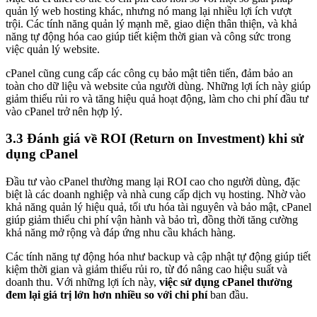
quản lý web hosting khác, nhưng nó mang lại nhiều lợi ích vượt
trội. Các tính năng quản lý mạnh mẽ, giao diện thân thiện, và khả
năng tự động hóa cao giúp tiết kiệm thời gian và công sức trong
việc quản lý website.
cPanel cũng cung cấp các công cụ bảo mật tiên tiến, đảm bảo an
toàn cho dữ liệu và website của người dùng. Những lợi ích này giúp
giảm thiểu rủi ro và tăng hiệu quả hoạt động, làm cho chi phí đầu tư
vào cPanel trở nên hợp lý.
3.3 Đánh giá về ROI (Return on Investment) khi sử
dụng cPanel
Đầu tư vào cPanel thường mang lại ROI cao cho người dùng, đặc
biệt là các doanh nghiệp và nhà cung cấp dịch vụ hosting. Nhờ vào
khả năng quản lý hiệu quả, tối ưu hóa tài nguyên và bảo mật, cPanel
giúp giảm thiểu chi phí vận hành và bảo trì, đồng thời tăng cường
khả năng mở rộng và đáp ứng nhu cầu khách hàng.
Các tính năng tự động hóa như backup và cập nhật tự động giúp tiết
kiệm thời gian và giảm thiểu rủi ro, từ đó nâng cao hiệu suất và
doanh thu. Với những lợi ích này,
việc sử dụng cPanel thường
đem lại giá trị lớn hơn nhiều so với chi phí
ban đầu.