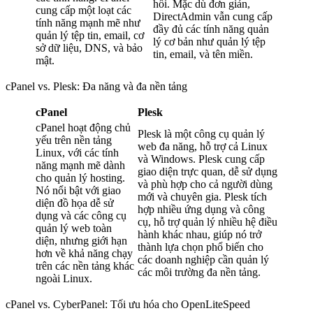
hồi. Mặc dù đơn giản,
cung cấp một loạt các
DirectAdmin vẫn cung cấp
tính năng mạnh mẽ như
đầy đủ các tính năng quản
quản lý tệp tin, email, cơ
lý cơ bản như quản lý tệp
sở dữ liệu, DNS, và bảo
tin, email, và tên miền.
mật.
cPanel vs. Plesk: Đa năng và đa nền tảng
cPanel
Plesk
cPanel hoạt động chủ
Plesk là một công cụ quản lý
yếu trên nền tảng
web đa năng, hỗ trợ cả Linux
Linux, với các tính
và Windows. Plesk cung cấp
năng mạnh mẽ dành
giao diện trực quan, dễ sử dụng
cho quản lý hosting.
và phù hợp cho cả người dùng
Nó nổi bật với giao
mới và chuyên gia. Plesk tích
diện đồ họa dễ sử
hợp nhiều ứng dụng và công
dụng và các công cụ
cụ, hỗ trợ quản lý nhiều hệ điều
quản lý web toàn
hành khác nhau, giúp nó trở
diện, nhưng giới hạn
thành lựa chọn phổ biến cho
hơn về khả năng chạy
các doanh nghiệp cần quản lý
trên các nền tảng khác
các môi trường đa nền tảng.
ngoài Linux.
cPanel vs. CyberPanel: Tối ưu hóa cho OpenLiteSpeed