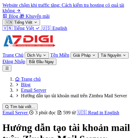
Website chậm khi traffic tăng: Cách kiểm tra hosting có quá tải
không
Blog
🎁
Khuyến mãi
🇻🇳
Tiếng Việt
🇻🇳
Tiếng Việt
🇺🇸
English
Trang Chủ
Tên Miền
Dịch Vụ
Giải Pháp
Tài Nguyên
Đăng Nhập
Bắt Đầu Ngay
Trang chủ
Blog
Email Server
Hướng dẫn tạo tài khoản mail trên Zimbra Mail Server
Tìm bài viết...
Email Server
3 phút đọc
599 từ
🇺🇸
Read in English
Hướng dẫn tạo tài khoản mail