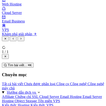
Web Hosting
Cloud Server
Email Business
VPS
Khám phá giải pháp
1 / 1
Tìm bài viết...
⌘
K
Chuyên mục
Tất cả bài viết
Chưa được phân loại
Công cụ
Công nghệ
Công nghệ
máy chủ
Hướng dẫn dịch vụ
Affiliate
Chứng chỉ SSL
Cloud Server
Email Hosting
Email Server
Hosting
Object Storage
Tên miền
VPS
Kiến thức Hosting
Kiến thức VPS