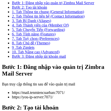
Bước 1: Đăng nhập vào quản trị Zimbra Mail Server
Bước 2: Tạo tài khoản
1. Tab Thông tin chung (General Information)
2. Tab Thông tin liên hệ (Contact Information)
3. Tab Bí Danh (Aliases)
4. Tab Thành viên của (Member Of)
5. Tab Chuyển Tiếp (Forwarding)
6. Tab Tính năng (Features)
7. Tab Tuỳ chọn (Preferences)
8. Tab Chủ đề (Themes)
9 .Tab Zimlets
10. Tab Nâng cao (Advanced)
Bước 3: Đăng nhập tài khoản mail
Bước 1: Đăng nhập vào quản trị Zimbra
Mail Server
Bạn truy cập thông tin sau để vào quản trị mail
https://mail.tenmiencuarban:7071/
https://you-ip-server:7071/
Bước 2: Tạo tài khoản