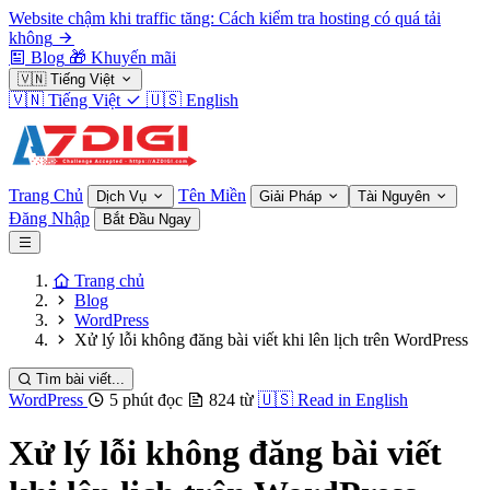
Website chậm khi traffic tăng: Cách kiểm tra hosting có quá tải
không
Blog
🎁
Khuyến mãi
🇻🇳
Tiếng Việt
🇻🇳
Tiếng Việt
🇺🇸
English
Trang Chủ
Tên Miền
Dịch Vụ
Giải Pháp
Tài Nguyên
Đăng Nhập
Bắt Đầu Ngay
Trang chủ
Blog
WordPress
Xử lý lỗi không đăng bài viết khi lên lịch trên WordPress
Tìm bài viết...
WordPress
5 phút đọc
824 từ
🇺🇸
Read in English
Xử lý lỗi không đăng bài viết