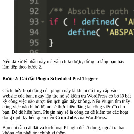
Nếu đã xử lý phần này mà vẫn chưa được, đừng lo lắng bạn hãy
làm tiếp theo bước 2.
Bước 2: Cài đặt Plugin Scheduled Post Trigger
Cách thức hoạt động của plugin này là khi ai đó truy cập vào
website của bạn, ngay lập tức nó sẽ kiểm tra WordPress có bỏ lỡ bất
kỳ công việc nào được lên lịch gần đây không. Nếu Plugin tìm thấy
công việc nào bị bỏ lỡ, nó sẽ thực hiện đăng lại công việc đó cho
bạn. Để dễ hiểu hơn, Plugin này sẽ là công cụ để kiểm tra các hoạt
động định kỳ liên quan đến
Cron Jobs
của WordPress.
Bạn chỉ cần cài đặt và kích hoạt PLugin để sử dụng, ngoài ra bạn
không cần phải tùy chỉnh gì thêm.