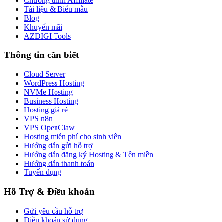
Chương trình Affiliate
Tài liệu & Biểu mẫu
Blog
Khuyến mãi
AZDIGI Tools
Thông tin cần biết
Cloud Server
WordPress Hosting
NVMe Hosting
Business Hosting
Hosting giá rẻ
VPS n8n
VPS OpenClaw
Hosting miễn phí cho sinh viên
Hướng dẫn gửi hỗ trợ
Hướng dẫn đăng ký Hosting & Tên miền
Hướng dẫn thanh toán
Tuyển dụng
Hỗ Trợ & Điều khoản
Gửi yêu cầu hỗ trợ
Điều khoản sử dụng