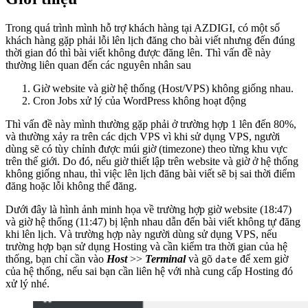
Trong quá trình mình hỗ trợ khách hàng tại AZDIGI, có một số
khách hàng gặp phải lỗi lên lịch đăng cho bài viết nhưng đến đúng
thời gian đó thì bài viết không được đăng lên. Thì vấn đề này
thường liên quan đến các nguyên nhân sau
Giờ website và giờ hệ thống (Host/VPS) không giống nhau.
Cron Jobs xử lý của WordPress không hoạt động
Thì vấn đề này mình thường gặp phải ở trường hợp 1 lên đến 80%,
và thường xảy ra trên các dịch VPS vì khi sử dụng VPS, người
dùng sẽ có tùy chỉnh được múi giờ (timezone) theo từng khu vực
trên thế giới. Do đó, nếu giờ thiết lập trên website và giờ ở hệ thống
không giống nhau, thì việc lên lịch đăng bài viết sẽ bị sai thời điểm
đăng hoặc lỗi không thể đăng.
Dưới đây là hình ảnh minh họa về trường hợp giờ website (18:47)
và giờ hệ thống (11:47) bị lệnh nhau dẫn đến bài viết không tự đăng
khi lên lịch. Và trường hợp này người dùng sử dụng VPS, nếu
trường hợp bạn sử dụng Hosting và cần kiểm tra thời gian của hệ
thống, bạn chỉ cần vào
Host
>>
Terminal
và gõ
để xem giờ
date
của hệ thống, nếu sai bạn cần liên hệ với nhà cung cấp Hosting đó
xử lý nhé.