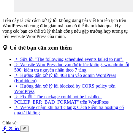
Trên đây là các cách xử lý lỗi không đăng bài viết khi lên lịch trên
WordPress vô cùng đơn giản mà bạn có thể tham khảo qua. Hy
vọng các bạn có thể xử lý thành công nếu gặp trường hợp tương tự
trên website WordPress của mình.
Có thể bạn cần xem thêm
Sửa lỗi "The following scheduled events failed to run".
Website WordPress lúc vào được lúc không, wp-admin lỗi
500: kiểm tra nguyên nhân theo 7 tầng
Hướng dẫn xử lý lỗi 403 khi vào admin WordPress
(Forbidden)
Hướng dẫn xử lý lỗi blocked by CORS policy trên
WordPress
Fix lỗi "The package could not be installed.
PCLZIP_ERR_BAD_FORMAT" trên WordPress
Website chậm khi traffic tăng: Cách kiểm tra hosting có
quá tải không
Chia sẻ: