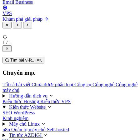
Email Business
VPS
Khám phá giải pháp
1 / 1
Tìm bài viết...
⌘
K
Chuyên mục
Tất cả bài viết
Chưa được phân loại
Công cụ
Công nghệ
Công nghệ
máy chủ
Hướng dẫn dịch vụ
Kiến thức Hosting
Kiến thức VPS
Kiến thức Website
SEO
WordPress
Kinh nghiệm
Máy chủ Linux
n8n
Quản trị máy chủ
Self-hosted
Tin tức AZDIGI