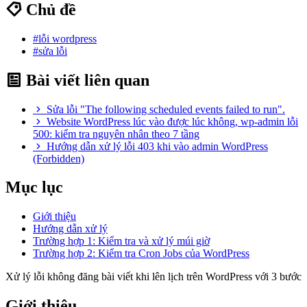
Chủ đề
#lỗi wordpress
#sửa lỗi
Bài viết liên quan
Sửa lỗi "The following scheduled events failed to run".
Website WordPress lúc vào được lúc không, wp-admin lỗi
500: kiểm tra nguyên nhân theo 7 tầng
Hướng dẫn xử lý lỗi 403 khi vào admin WordPress
(Forbidden)
Mục lục
Giới thiệu
Hướng dẫn xử lý
Trường hợp 1: Kiểm tra và xử lý múi giờ
Trường hợp 2: Kiểm tra Cron Jobs của WordPress
Xử lý lỗi không đăng bài viết khi lên lịch trên WordPress với 3 bước
Giới thiệu