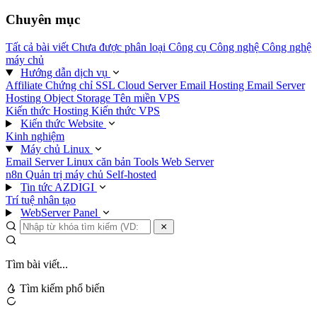
Chuyên mục
Tất cả bài viết
Chưa được phân loại
Công cụ
Công nghệ
Công nghệ
máy chủ
Hướng dẫn dịch vụ
Affiliate
Chứng chỉ SSL
Cloud Server
Email Hosting
Email Server
Hosting
Object Storage
Tên miền
VPS
Kiến thức Hosting
Kiến thức VPS
Kiến thức Website
Kinh nghiệm
Máy chủ Linux
Email Server
Linux căn bản
Tools
Web Server
n8n
Quản trị máy chủ
Self-hosted
Tin tức AZDIGI
Trí tuệ nhân tạo
WebServer Panel
Tìm bài viết...
Tìm kiếm phổ biến