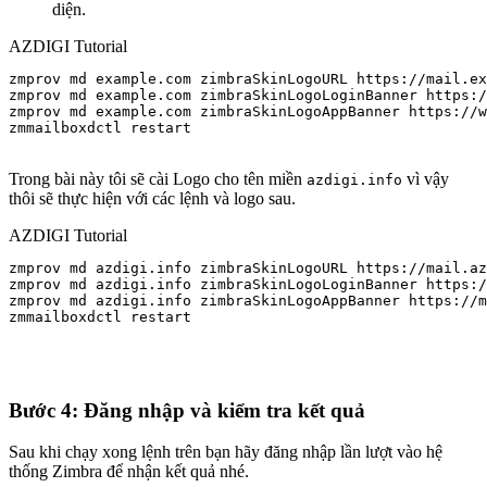
diện.
AZDIGI Tutorial
zmprov md example.com zimbraSkinLogoURL https://mail.ex
zmprov md example.com zimbraSkinLogoLoginBanner https:/
zmprov md example.com zimbraSkinLogoAppBanner https://w
zmmailboxdctl restart

Trong bài này tôi sẽ cài Logo cho tên miền
vì vậy
azdigi.info
thôi sẽ thực hiện với các lệnh và logo sau.
AZDIGI Tutorial
zmprov md azdigi.info zimbraSkinLogoURL https://mail.az
zmprov md azdigi.info zimbraSkinLogoLoginBanner https:/
zmprov md azdigi.info zimbraSkinLogoAppBanner https://m
zmmailboxdctl restart

Bước 4: Đăng nhập và kiểm tra kết quả
Sau khi chạy xong lệnh trên bạn hãy đăng nhập lần lượt vào hệ
thống Zimbra để nhận kết quả nhé.