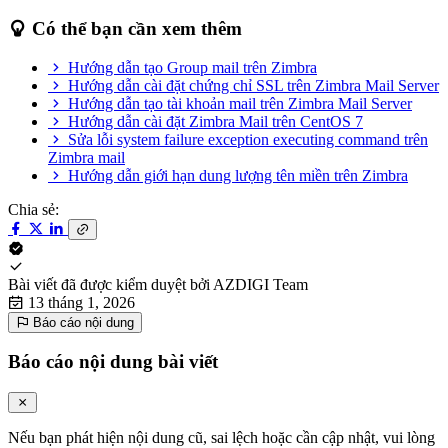
Có thể bạn cần xem thêm
Hướng dẫn tạo Group mail trên Zimbra
Hướng dẫn cài đặt chứng chỉ SSL trên Zimbra Mail Server
Hướng dẫn tạo tài khoản mail trên Zimbra Mail Server
Hướng dẫn cài đặt Zimbra Mail trên CentOS 7
Sửa lỗi system failure exception executing command trên
Zimbra mail
Hướng dẫn giới hạn dung lượng tên miền trên Zimbra
Chia sẻ:
Bài viết đã được kiểm duyệt bởi
AZDIGI Team
13 tháng 1, 2026
Báo cáo nội dung
Báo cáo nội dung bài viết
Nếu bạn phát hiện nội dung cũ, sai lệch hoặc cần cập nhật, vui lòng