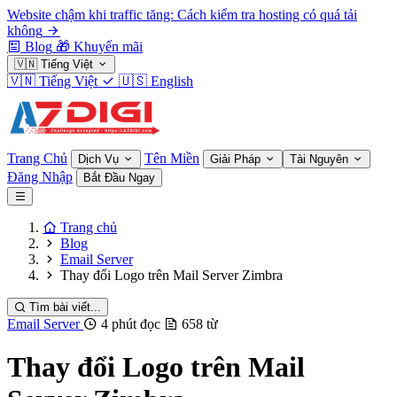
Website chậm khi traffic tăng: Cách kiểm tra hosting có quá tải
không
Blog
🎁
Khuyến mãi
🇻🇳
Tiếng Việt
🇻🇳
Tiếng Việt
🇺🇸
English
Trang Chủ
Tên Miền
Dịch Vụ
Giải Pháp
Tài Nguyên
Đăng Nhập
Bắt Đầu Ngay
Trang chủ
Blog
Email Server
Thay đổi Logo trên Mail Server Zimbra
Tìm bài viết...
Email Server
4 phút đọc
658 từ
Thay đổi Logo trên Mail