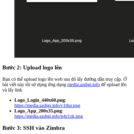
Bước 2: Upload logo lên
Bạn có thể upload logo lên web sau đó lấy đường dẫn truy cập. Ở
bài viết này tôi sử dụng ứng dụng
media.azdigi.info
để upload lên
và lấy link
Logo_Login_440x60.png
:
https://media.azdigi.info/v1tfur.png
Logo_App_200x35.png
:
https://media.azdigi.info/p4z1zk.png
Bước 3: SSH vào Zimbra