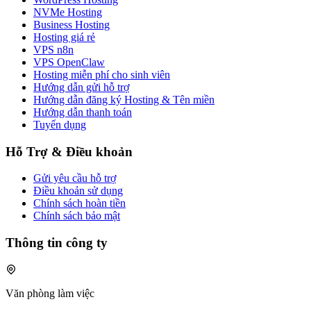
NVMe Hosting
Business Hosting
Hosting giá rẻ
VPS n8n
VPS OpenClaw
Hosting miễn phí cho sinh viên
Hướng dẫn gửi hỗ trợ
Hướng dẫn đăng ký Hosting & Tên miền
Hướng dẫn thanh toán
Tuyển dụng
Hỗ Trợ & Điều khoản
Gửi yêu cầu hỗ trợ
Điều khoản sử dụng
Chính sách hoàn tiền
Chính sách bảo mật
Thông tin công ty
Văn phòng làm việc