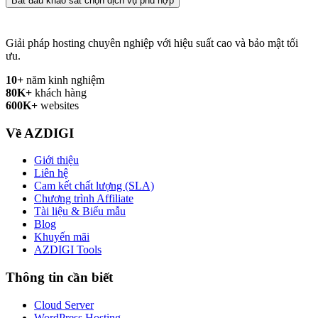
Bắt đầu khảo sát chọn dịch vụ phù hợp
Giải pháp hosting chuyên nghiệp với hiệu suất cao và bảo mật tối
ưu.
10+
năm kinh nghiệm
80K+
khách hàng
600K+
websites
Về AZDIGI
Giới thiệu
Liên hệ
Cam kết chất lượng (SLA)
Chương trình Affiliate
Tài liệu & Biểu mẫu
Blog
Khuyến mãi
AZDIGI Tools
Thông tin cần biết
Cloud Server
WordPress Hosting