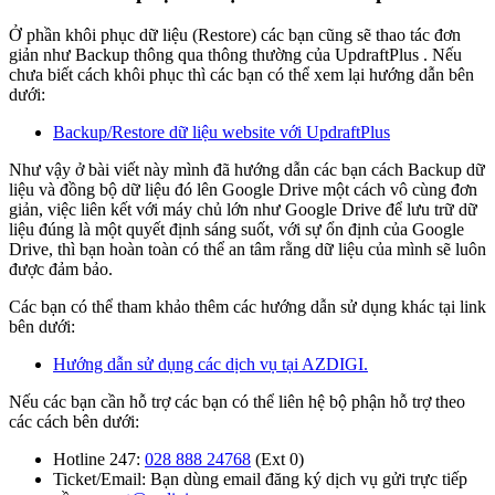
Ở phần khôi phục dữ liệu (Restore) các bạn cũng sẽ thao tác đơn
giản như Backup thông qua thông thường của UpdraftPlus . Nếu
chưa biết cách khôi phục thì các bạn có thể xem lại hướng dẫn bên
dưới:
Backup/Restore dữ liệu website với UpdraftPlus
Như vậy ở bài viết này mình đã hướng dẫn các bạn cách Backup dữ
liệu và đồng bộ dữ liệu đó lên Google Drive một cách vô cùng đơn
giản, việc liên kết với máy chủ lớn như Google Drive để lưu trữ dữ
liệu đúng là một quyết định sáng suốt, với sự ổn định của Google
Drive, thì bạn hoàn toàn có thể an tâm rằng dữ liệu của mình sẽ luôn
được đảm bảo.
Các bạn có thể tham khảo thêm các hướng dẫn sử dụng khác tại link
bên dưới:
Hướng dẫn sử dụng các dịch vụ tại AZDIGI.
Nếu các bạn cần hỗ trợ các bạn có thể liên hệ bộ phận hỗ trợ theo
các cách bên dưới:
Hotline 247:
028 888 24768
(Ext 0)
Ticket/Email: Bạn dùng email đăng ký dịch vụ gửi trực tiếp