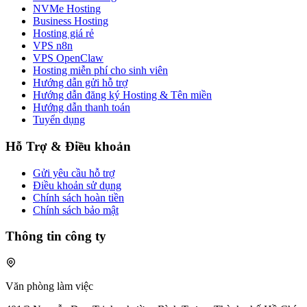
NVMe Hosting
Business Hosting
Hosting giá rẻ
VPS n8n
VPS OpenClaw
Hosting miễn phí cho sinh viên
Hướng dẫn gửi hỗ trợ
Hướng dẫn đăng ký Hosting & Tên miền
Hướng dẫn thanh toán
Tuyển dụng
Hỗ Trợ & Điều khoản
Gửi yêu cầu hỗ trợ
Điều khoản sử dụng
Chính sách hoàn tiền
Chính sách bảo mật
Thông tin công ty
Văn phòng làm việc