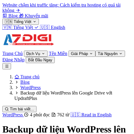
Website chậm khi traffic tăng: Cách kiểm tra hosting có quá tải
không
Blog
🎁
Khuyến mãi
🇻🇳
Tiếng Việt
🇻🇳
Tiếng Việt
🇺🇸
English
Trang Chủ
Tên Miền
Dịch Vụ
Giải Pháp
Tài Nguyên
Đăng Nhập
Bắt Đầu Ngay
Trang chủ
Blog
WordPress
Backup dữ liệu WordPress lên Google Drive với
UpdraftPlus
Tìm bài viết...
WordPress
4 phút đọc
762 từ
🇺🇸
Read in English
Backup dữ liệu WordPress lên