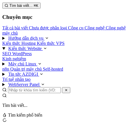
Tìm bài viết...
⌘
K
Chuyên mục
Tất cả bài viết
Chưa được phân loại
Công cụ
Công nghệ
Công nghệ
máy chủ
Hướng dẫn dịch vụ
Kiến thức Hosting
Kiến thức VPS
Kiến thức Website
SEO
WordPress
Kinh nghiệm
Máy chủ Linux
n8n
Quản trị máy chủ
Self-hosted
Tin tức AZDIGI
Trí tuệ nhân tạo
WebServer Panel
Tìm bài viết...
Tìm kiếm phổ biến