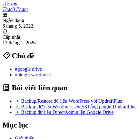
Tác giả
Thạch Phạm
Ngày đăng
6 tháng 5, 2022
Cập nhật
13 tháng 1, 2026
Chủ đề
#google drive
#plugin wordpress
Bài viết liên quan
Backup/Restore dữ liệu WordPress với UpdraftPlus
Backup dữ liệu Wordpress lên S3 bằng plugin UpdraftPlus
Backup dữ liệu DirectAdmin lên Google Drive
Mục lục
Giới thiệu