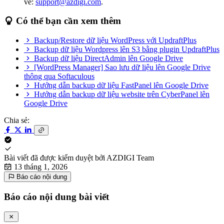
về:
support@azdigi.com
.
Có thể bạn cần xem thêm
Backup/Restore dữ liệu WordPress với UpdraftPlus
Backup dữ liệu Wordpress lên S3 bằng plugin UpdraftPlus
Backup dữ liệu DirectAdmin lên Google Drive
[WordPress Manager] Sao lưu dữ liệu lên Google Drive
thông qua Softaculous
Hướng dẫn backup dữ liệu FastPanel lên Google Drive
Hướng dẫn backup dữ liệu website trên CyberPanel lên
Google Drive
Chia sẻ:
Bài viết đã được kiểm duyệt bởi
AZDIGI Team
13 tháng 1, 2026
Báo cáo nội dung
Báo cáo nội dung bài viết