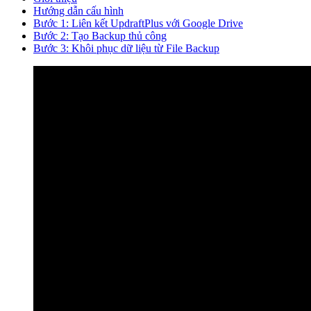
Hướng dẫn cấu hình
Bước 1: Liên kết UpdraftPlus với Google Drive
Bước 2: Tạo Backup thủ công
Bước 3: Khôi phục dữ liệu từ File Backup