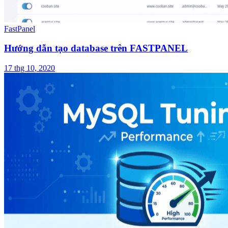
FastPanel
Hướng dẫn tạo database trên FASTPANEL
17 thg 10, 2020