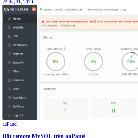
22 thg 11, 2020
aaPanel
Bật remote MySQL trên aaPanel