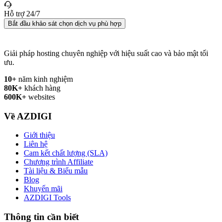
Hỗ trợ 24/7
Bắt đầu khảo sát chọn dịch vụ phù hợp
Giải pháp hosting chuyên nghiệp với hiệu suất cao và bảo mật tối
ưu.
10+
năm kinh nghiệm
80K+
khách hàng
600K+
websites
Về AZDIGI
Giới thiệu
Liên hệ
Cam kết chất lượng (SLA)
Chương trình Affiliate
Tài liệu & Biểu mẫu
Blog
Khuyến mãi
AZDIGI Tools
Thông tin cần biết