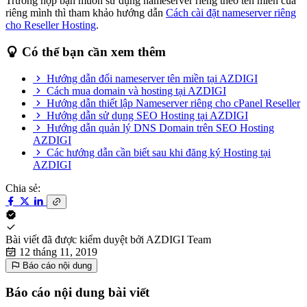
Trường hợp bạn muốn sử dụng nameserver riêng theo tên miền của
riêng mình thì tham khảo hướng dẫn
Cách cài đặt nameserver riêng
cho Reseller Hosting
.
Có thể bạn cần xem thêm
Hướng dẫn đổi nameserver tên miền tại AZDIGI
Cách mua domain và hosting tại AZDIGI
Hướng dẫn thiết lập Nameserver riêng cho cPanel Reseller
Hướng dẫn sử dụng SEO Hosting tại AZDIGI
Hướng dẫn quản lý DNS Domain trên SEO Hosting
AZDIGI
Các hướng dẫn cần biết sau khi đăng ký Hosting tại
AZDIGI
Chia sẻ:
Bài viết đã được kiểm duyệt bởi
AZDIGI Team
12 tháng 11, 2019
Báo cáo nội dung
Báo cáo nội dung bài viết