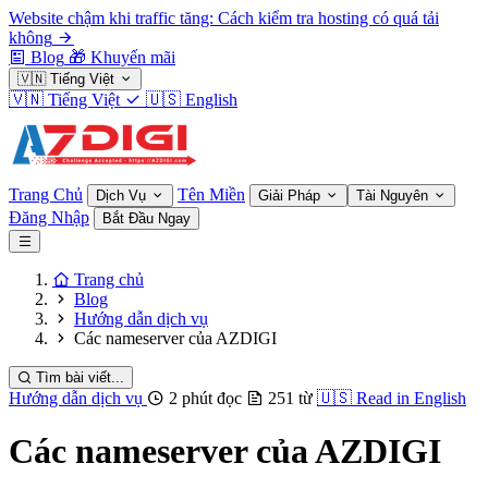
Website chậm khi traffic tăng: Cách kiểm tra hosting có quá tải
không
Blog
🎁
Khuyến mãi
🇻🇳
Tiếng Việt
🇻🇳
Tiếng Việt
🇺🇸
English
Trang Chủ
Tên Miền
Dịch Vụ
Giải Pháp
Tài Nguyên
Đăng Nhập
Bắt Đầu Ngay
Trang chủ
Blog
Hướng dẫn dịch vụ
Các nameserver của AZDIGI
Tìm bài viết...
Hướng dẫn dịch vụ
2 phút đọc
251 từ
🇺🇸
Read in English
Các nameserver của AZDIGI