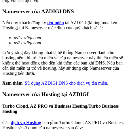
ứng với các dịch vụ.
Nameserver của AZDIGI DNS
Nếu quý khách đăng ký
tên miền
tại AZDIGI (không mua kèm
Hosting) thì Nameserver mặc định của quý khách sẽ là:
ns1.azdigi.com
ns2.azdigi.com
Lưu ý rằng đây không phải là hệ thống Nameserver dành cho
hosting nên khi trỏ tên miền về cặp nameserver này thì tên miền sẽ
không thể hoạt động cho đến khi thêm các bản ghi DNS. Nếu bạn
cần tên miền tự trỏ về hosting, hãy sử dụng cặp Nameserver của
Hosting bên dưới.
Xem thêm
:
Sử dụng AZDIGI DNS cho dịch vụ tên miền
.
Nameserver của Hosting tại AZDIGI
Turbo Cloud, AZ PRO và Business Hosting/Turbo Business
Hosting
Các
dịch vụ Hosting
bao gồm Turbo Cloud, AZ PRO và Business
Hosting sẽ sử dụng cặp nameserver sau đây: