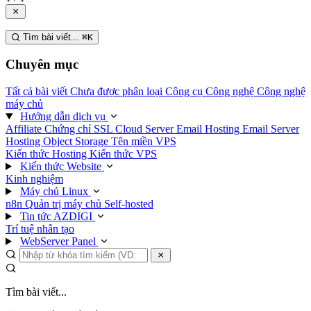
Tìm bài viết...
⌘
K
Chuyên mục
Tất cả bài viết
Chưa được phân loại
Công cụ
Công nghệ
Công nghệ
máy chủ
Hướng dẫn dịch vụ
Affiliate
Chứng chỉ SSL
Cloud Server
Email Hosting
Email Server
Hosting
Object Storage
Tên miền
VPS
Kiến thức Hosting
Kiến thức VPS
Kiến thức Website
Kinh nghiệm
Máy chủ Linux
n8n
Quản trị máy chủ
Self-hosted
Tin tức AZDIGI
Trí tuệ nhân tạo
WebServer Panel
Tìm bài viết...