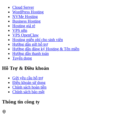
Cloud Server
WordPress Hosting
NVMe Hosting
Business Hosting
Hosting giá rẻ
VPS n8n
VPS OpenClaw
Hosting miễn phí cho sinh viên
Hướng dẫn gửi hỗ trợ
Hướng dẫn đăng ký Hosting & Tên miền
Hướng dẫn thanh toán
Tuyển dụng
Hỗ Trợ & Điều khoản
Gửi yêu cầu hỗ trợ
Điều khoản sử dụng
Chính sách hoàn tiền
Chính sách bảo mật
Thông tin công ty