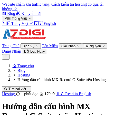
Website chậm khi traffic tăng: Cách kiểm tra hosting có quá tải
không
Blog
🎁
Khuyến mãi
🇻🇳
Tiếng Việt
🇻🇳
Tiếng Việt
🇺🇸
English
Trang Chủ
Tên Miền
Dịch Vụ
Giải Pháp
Tài Nguyên
Đăng Nhập
Bắt Đầu Ngay
Trang chủ
Blog
Hosting
Hướng dẫn cấu hình MX Record G Suite trên Hosting
Tìm bài viết...
Hosting
1 phút đọc
170 từ
🇺🇸
Read in English
Hướng dẫn cấu hình MX