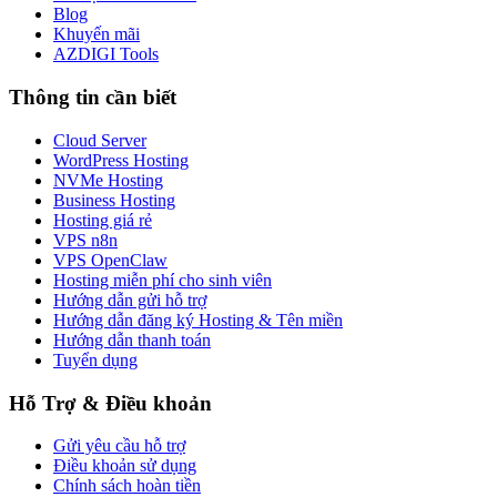
Blog
Khuyến mãi
AZDIGI Tools
Thông tin cần biết
Cloud Server
WordPress Hosting
NVMe Hosting
Business Hosting
Hosting giá rẻ
VPS n8n
VPS OpenClaw
Hosting miễn phí cho sinh viên
Hướng dẫn gửi hỗ trợ
Hướng dẫn đăng ký Hosting & Tên miền
Hướng dẫn thanh toán
Tuyển dụng
Hỗ Trợ & Điều khoản
Gửi yêu cầu hỗ trợ
Điều khoản sử dụng
Chính sách hoàn tiền