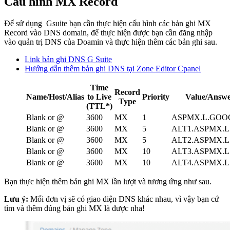
Cấu hình MX Record
Để sử dụng Gsuite bạn cần thực hiện cấu hình các bản ghi MX
Record vào DNS domain, để thực hiện được bạn cần đăng nhập
vào quản trị DNS của Doamin và thực hiện thêm các bản ghi sau.
Link bản ghi DNS G Suite
Hướng dẫn thêm bản ghi DNS tại Zone Editor Cpanel
Time
Record
Name/Host/Alias
to Live
Priority
Value/Answe
Type
(TTL*)
Blank or @
3600
MX
1
ASPMX.L.GOO
Blank or @
3600
MX
5
ALT1.ASPMX.
Blank or @
3600
MX
5
ALT2.ASPMX.
Blank or @
3600
MX
10
ALT3.ASPMX.
Blank or @
3600
MX
10
ALT4.ASPMX.
Bạn thực hiện thêm bản ghi MX lần lượt và tương ứng như sau.
Lưu ý:
Mổi đơn vị sẽ có giao diện DNS khác nhau, vì vậy bạn cứ
tìm và thêm đúng bản ghi MX là được nha!