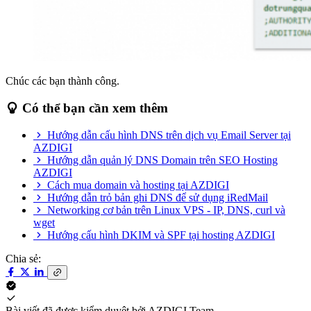
Chúc các bạn thành công.
Có thể bạn cần xem thêm
Hướng dẫn cấu hình DNS trên dịch vụ Email Server tại
AZDIGI
Hướng dẫn quản lý DNS Domain trên SEO Hosting
AZDIGI
Cách mua domain và hosting tại AZDIGI
Hướng dẫn trỏ bản ghi DNS để sử dụng iRedMail
Networking cơ bản trên Linux VPS - IP, DNS, curl và
wget
Hướng cấu hình DKIM và SPF tại hosting AZDIGI
Chia sẻ:
Bài viết đã được kiểm duyệt bởi
AZDIGI Team