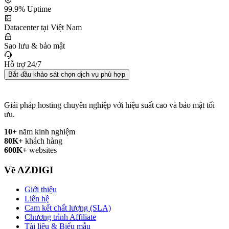
99.9% Uptime
Datacenter tại Việt Nam
Sao lưu & bảo mật
Hỗ trợ 24/7
Bắt đầu khảo sát chọn dịch vụ phù hợp
Giải pháp hosting chuyên nghiệp với hiệu suất cao và bảo mật tối
ưu.
10+
năm kinh nghiệm
80K+
khách hàng
600K+
websites
Về AZDIGI
Giới thiệu
Liên hệ
Cam kết chất lượng (SLA)
Chương trình Affiliate
Tài liệu & Biểu mẫu