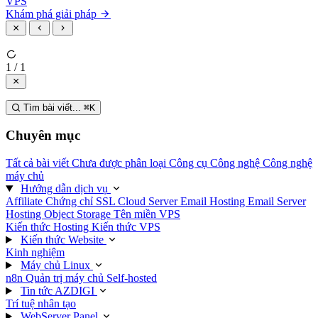
VPS
Khám phá giải pháp
1 / 1
Tìm bài viết...
⌘
K
Chuyên mục
Tất cả bài viết
Chưa được phân loại
Công cụ
Công nghệ
Công nghệ
máy chủ
Hướng dẫn dịch vụ
Affiliate
Chứng chỉ SSL
Cloud Server
Email Hosting
Email Server
Hosting
Object Storage
Tên miền
VPS
Kiến thức Hosting
Kiến thức VPS
Kiến thức Website
Kinh nghiệm
Máy chủ Linux
n8n
Quản trị máy chủ
Self-hosted
Tin tức AZDIGI
Trí tuệ nhân tạo
WebServer Panel