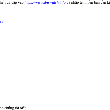
thể truy cập vào
https://www.dnswatch.info
và nhập tên miền bạn cần ki
GI
ho chúng tôi biết.