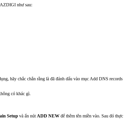
i AZDIGI như sau:
ử dụng, hãy chắc chắn rằng là đã đánh dấu vào mục Add DNS records
không có khác gì.
in Setup
và ấn nút
ADD NEW
để thêm tên miền vào. Sau đó thực