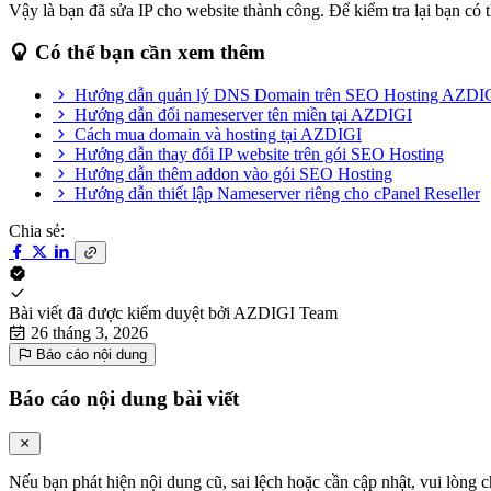
Vậy là bạn đã sửa IP cho website thành công. Để kiểm tra lại bạn có 
Có thể bạn cần xem thêm
Hướng dẫn quản lý DNS Domain trên SEO Hosting AZDI
Hướng dẫn đổi nameserver tên miền tại AZDIGI
Cách mua domain và hosting tại AZDIGI
Hướng dẫn thay đổi IP website trên gói SEO Hosting
Hướng dẫn thêm addon vào gói SEO Hosting
Hướng dẫn thiết lập Nameserver riêng cho cPanel Reseller
Chia sẻ:
Bài viết đã được kiểm duyệt bởi
AZDIGI Team
26 tháng 3, 2026
Báo cáo nội dung
Báo cáo nội dung bài viết
Nếu bạn phát hiện nội dung cũ, sai lệch hoặc cần cập nhật, vui lòng c