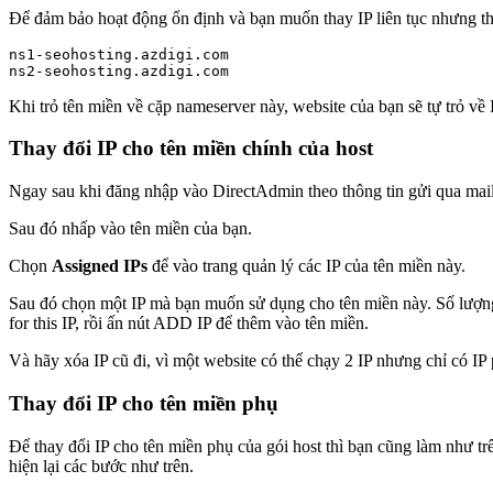
Để đảm bảo hoạt động ổn định và bạn muốn thay IP liên tục nhưng t
ns1-seohosting.azdigi.com

ns2-seohosting.azdigi.com
Khi trỏ tên miền về cặp nameserver này, website của bạn sẽ tự trỏ về 
Thay đổi IP cho tên miền chính của host
Ngay sau khi đăng nhập vào DirectAdmin theo thông tin gửi qua mai
Sau đó nhấp vào tên miền của bạn.
Chọn
Assigned IPs
để vào trang quản lý các IP của tên miền này.
Sau đó chọn một IP mà bạn muốn sử dụng cho tên miền này. Số lượng
for this IP, rồi ấn nút ADD IP để thêm vào tên miền.
Và hãy xóa IP cũ đi, vì một website có thể chạy 2 IP nhưng chỉ có IP
Thay đổi IP cho tên miền phụ
Để thay đổi IP cho tên miền phụ của gói host thì bạn cũng làm như tr
hiện lại các bước như trên.