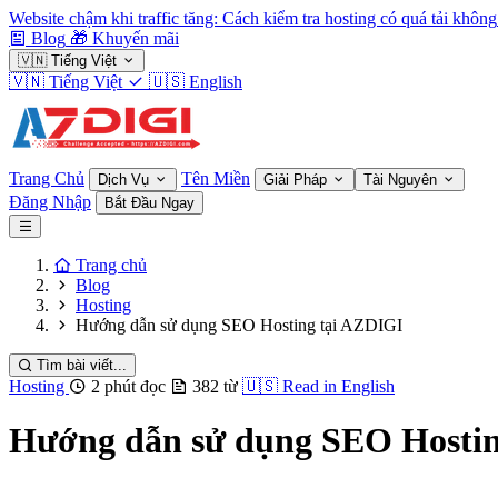
Website chậm khi traffic tăng: Cách kiểm tra hosting có quá tải không
Blog
🎁
Khuyến mãi
🇻🇳
Tiếng Việt
🇻🇳
Tiếng Việt
🇺🇸
English
Trang Chủ
Tên Miền
Dịch Vụ
Giải Pháp
Tài Nguyên
Đăng Nhập
Bắt Đầu Ngay
Trang chủ
Blog
Hosting
Hướng dẫn sử dụng SEO Hosting tại AZDIGI
Tìm bài viết...
Hosting
2 phút đọc
382 từ
🇺🇸
Read in English
Hướng dẫn sử dụng SEO Hostin