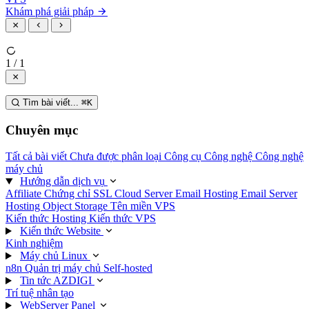
Khám phá giải pháp
1 / 1
Tìm bài viết...
⌘
K
Chuyên mục
Tất cả bài viết
Chưa được phân loại
Công cụ
Công nghệ
Công nghệ
máy chủ
Hướng dẫn dịch vụ
Affiliate
Chứng chỉ SSL
Cloud Server
Email Hosting
Email Server
Hosting
Object Storage
Tên miền
VPS
Kiến thức Hosting
Kiến thức VPS
Kiến thức Website
Kinh nghiệm
Máy chủ Linux
n8n
Quản trị máy chủ
Self-hosted
Tin tức AZDIGI
Trí tuệ nhân tạo
WebServer Panel