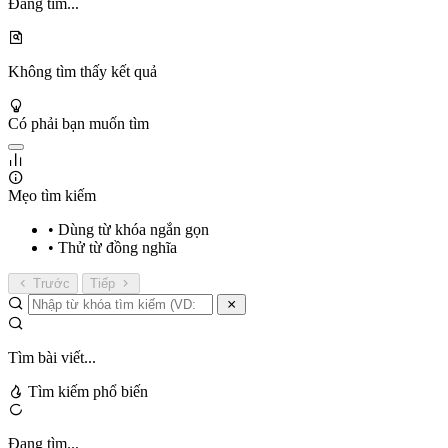
Đang tìm...
Không tìm thấy kết quả
Có phải bạn muốn tìm
Mẹo tìm kiếm
• Dùng từ khóa ngắn gọn
• Thử từ đồng nghĩa
Trước
Tiếp
Tìm bài viết...
Tìm kiếm phổ biến
Đang tìm...