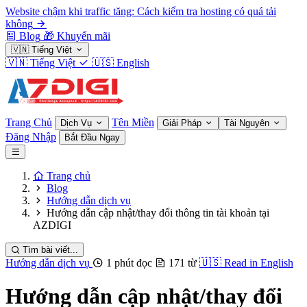
Website chậm khi traffic tăng: Cách kiểm tra hosting có quá tải
không
Blog
🎁
Khuyến mãi
🇻🇳
Tiếng Việt
🇻🇳
Tiếng Việt
🇺🇸
English
Trang Chủ
Tên Miền
Dịch Vụ
Giải Pháp
Tài Nguyên
Đăng Nhập
Bắt Đầu Ngay
Trang chủ
Blog
Hướng dẫn dịch vụ
Hướng dẫn cập nhật/thay đổi thông tin tài khoản tại
AZDIGI
Tìm bài viết...
Hướng dẫn dịch vụ
1 phút đọc
171 từ
🇺🇸
Read in English
Hướng dẫn cập nhật/thay đổi