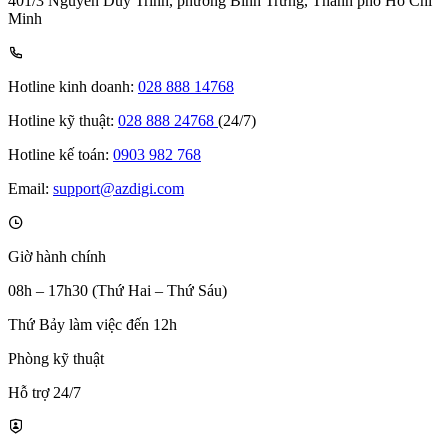
401/3 Nguyễn Duy Trinh, phường Bình Trưng, Thành phố Hồ Chí
Minh
Hotline kinh doanh:
028 888 14768
Hotline kỹ thuật:
028 888 24768
(24/7)
Hotline kế toán:
0903 982 768
Email:
support@azdigi.com
Giờ hành chính
08h – 17h30 (Thứ Hai – Thứ Sáu)
Thứ Bảy làm việc đến 12h
Phòng kỹ thuật
Hỗ trợ 24/7