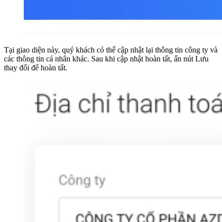
Tại giao diện này, quý khách có thể cập nhật lại thông tin công ty và
các thông tin cá nhân khác. Sau khi cập nhật hoàn tất, ấn nút Lưu
thay đổi để hoàn tất.