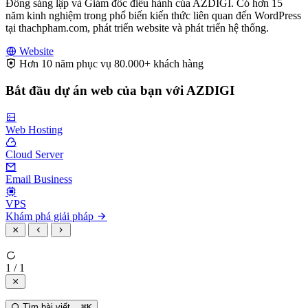
Đồng sáng lập và Giám đốc điều hành của AZDIGI. Có hơn 15
năm kinh nghiệm trong phổ biến kiến thức liên quan đến WordPress
tại thachpham.com, phát triển website và phát triển hệ thống.
Website
Hơn 10 năm phục vụ 80.000+ khách hàng
Bắt đầu dự án web của bạn với AZDIGI
Web Hosting
Cloud Server
Email Business
VPS
Khám phá giải pháp
1 / 1
Tìm bài viết...
⌘
K