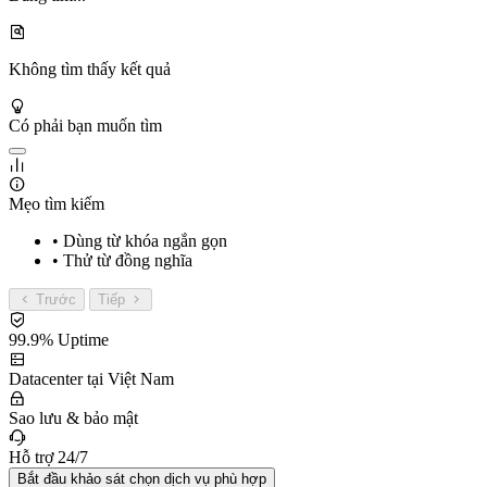
Không tìm thấy kết quả
Có phải bạn muốn tìm
Mẹo tìm kiếm
• Dùng từ khóa ngắn gọn
• Thử từ đồng nghĩa
Trước
Tiếp
99.9% Uptime
Datacenter tại Việt Nam
Sao lưu & bảo mật
Hỗ trợ 24/7
Bắt đầu khảo sát chọn dịch vụ phù hợp