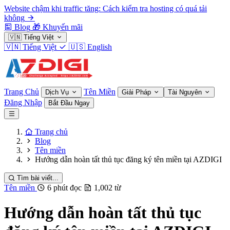
Website chậm khi traffic tăng: Cách kiểm tra hosting có quá tải
không
Blog
🎁
Khuyến mãi
🇻🇳
Tiếng Việt
🇻🇳
Tiếng Việt
🇺🇸
English
Trang Chủ
Tên Miền
Dịch Vụ
Giải Pháp
Tài Nguyên
Đăng Nhập
Bắt Đầu Ngay
Trang chủ
Blog
Tên miền
Hướng dẫn hoàn tất thủ tục đăng ký tên miền tại AZDIGI
Tìm bài viết...
Tên miền
6 phút đọc
1,002 từ
Hướng dẫn hoàn tất thủ tục