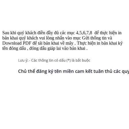
Sau khi quý khách điền đầy đủ các mục 4,5,6,7,8 để thực hiện in
bản khai quý khách vui lòng nhấn vào mục
Gửi thông tin và
Download PDF
để tải bản khai về máy . Thực hiện in bản khai ký
tên đóng dấu , đóng dấu giáp lai vào bản khai .