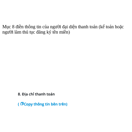
Mục 8 điền thông tin của người đại diện thanh toán (kế toán hoặc
người làm thủ tục đăng ký tên miền)