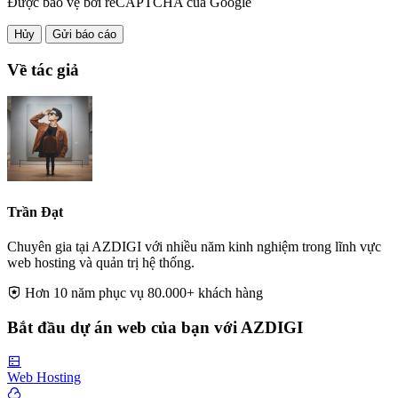
Được bảo vệ bởi reCAPTCHA của Google
Hủy
Gửi báo cáo
Về tác giả
Trần Đạt
Chuyên gia tại AZDIGI với nhiều năm kinh nghiệm trong lĩnh vực
web hosting và quản trị hệ thống.
Hơn 10 năm phục vụ 80.000+ khách hàng
Bắt đầu dự án web của bạn với AZDIGI
Web Hosting