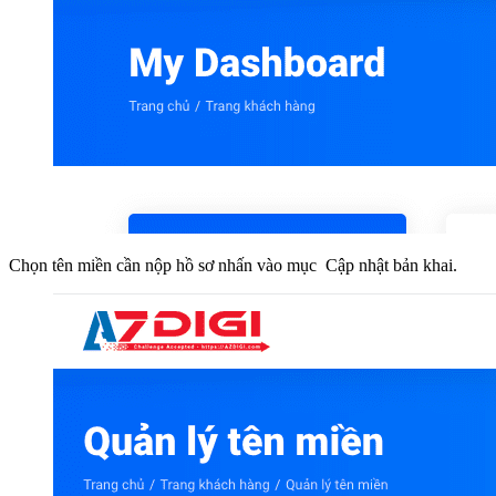
Chọn tên miền cần nộp hồ sơ nhấn vào mục
Cập nhật bản khai
.