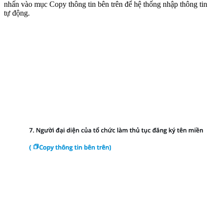
nhấn vào mục
Copy thông tin bên trên
để hệ thống nhập thông tin
tự động.