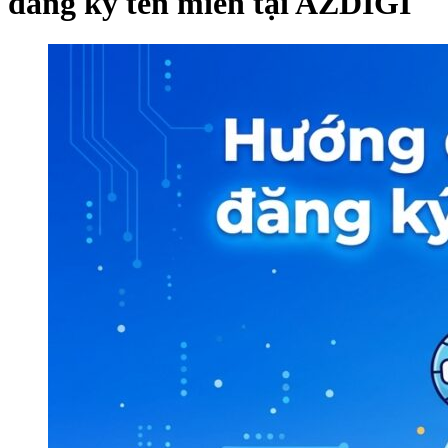
đăng ký tên miền tại AZDIGI