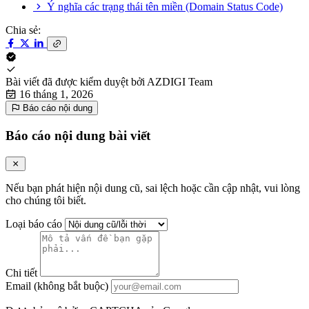
Ý nghĩa các trạng thái tên miền (Domain Status Code)
Chia sẻ:
Bài viết đã được kiểm duyệt bởi
AZDIGI Team
16 tháng 1, 2026
Báo cáo nội dung
Báo cáo nội dung bài viết
Nếu bạn phát hiện nội dung cũ, sai lệch hoặc cần cập nhật, vui lòng
cho chúng tôi biết.
Loại báo cáo
Chi tiết
Email (không bắt buộc)