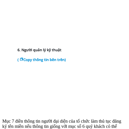
Mục 7 điền thông tin người đại diện của tố chức làm thủ tục đăng
ký tên miền nếu thông tin giống với mục số 6 quý khách có thể