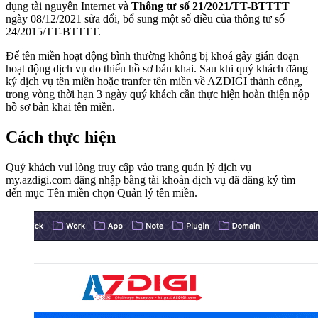
dụng tài nguyên Internet và
Thông tư số 21/2021/TT-BTTTT
ngày 08/12/2021 sửa đổi, bổ sung một số điều của thông tư số
24/2015/TT-BTTTT.
Để tên miền hoạt động bình thường không bị khoá gây gián đoạn
hoạt động dịch vụ do thiếu hồ sơ bản khai. Sau khi quý khách đăng
ký dịch vụ tên miền hoặc tranfer tên miền về AZDIGI thành công,
trong vòng thời hạn 3 ngày quý khách cần thực hiện hoàn thiện nộp
hồ sơ bản khai tên miền.
Cách thực hiện
Quý khách vui lòng truy cập vào trang quản lý dịch vụ
my.azdigi.com
đăng nhập bằng tài khoản dịch vụ đã đăng ký tìm
đến mục
Tên miền
chọn
Quản lý tên miền
.