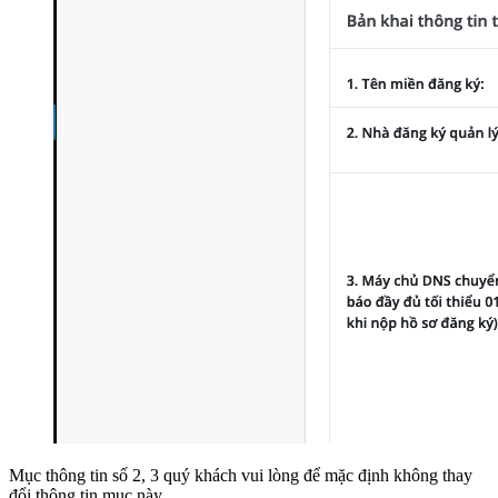
Mục thông tin số 2, 3 quý khách vui lòng để mặc định không thay
đổi thông tin mục này .