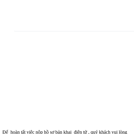
Để hoàn tất việc nộp hồ sơ bản khai điện tử , quý khách vui lòng