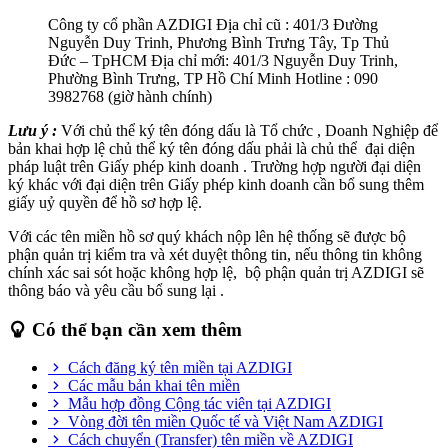
Công ty cổ phần AZDIGI Địa chỉ cũ : 401/3 Đường
Nguyễn Duy Trinh, Phương Bình Trưng Tây, Tp Thủ
Đức – TpHCM Địa chỉ mới: 401/3 Nguyễn Duy Trinh,
Phường Bình Trưng, TP Hồ Chí Minh Hotline : 090
3982768 (giờ hành chính)
Lưu ý :
Với chủ thể ký tên đóng dấu là Tổ chức , Doanh Nghiệp để
bản khai hợp lệ chủ thể ký tên đóng dấu phải là chủ thể đại diện
pháp luật trên Giấy phép kinh doanh . Trường hợp người đại diện
ký khác với đại diện trên Giấy phép kinh doanh cần bổ sung thêm
giấy uỷ quyền để hồ sơ hợp lệ.
Với các tên miền hồ sơ quý khách nộp lên hệ thống sẽ được bộ
phận quản trị kiểm tra và xét duyệt thông tin, nếu thông tin không
chính xác sai sót hoặc không hợp lệ, bộ phận quản trị AZDIGI sẽ
thông báo và yêu cầu bổ sung lại .
Có thể bạn cần xem thêm
Cách đăng ký tên miền tại AZDIGI
Các mẫu bản khai tên miền
Mẫu hợp đồng Cộng tác viên tại AZDIGI
Vòng đời tên miền Quốc tế và Việt Nam AZDIGI
Cách chuyển (Transfer) tên miền về AZDIGI