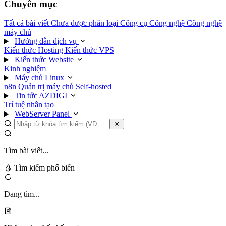
Chuyên mục
Tất cả bài viết
Chưa được phân loại
Công cụ
Công nghệ
Công nghệ
máy chủ
Hướng dẫn dịch vụ
Kiến thức Hosting
Kiến thức VPS
Kiến thức Website
Kinh nghiệm
Máy chủ Linux
n8n
Quản trị máy chủ
Self-hosted
Tin tức AZDIGI
Trí tuệ nhân tạo
WebServer Panel
Tìm bài viết...
Tìm kiếm phổ biến
Đang tìm...