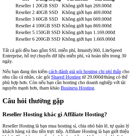
Reseller 1
20GB SSD
Không giới hạn
269.000đ
Reseller 2
40GB SSD
Không giới hạn
469.000đ
Reseller 3
60GB SSD
Không giới hạn
669.000đ
Reseller 4
100GB SSD
Không giới hạn
869.000đ
Reseller 5
150GB SSD
Không giới hạn
1.169.000đ
Reseller 6
200GB SSD
Không giới hạn
1.669.000đ
Tất cả gói đều bao gồm SSL miễn phí, Imunify360, LiteSpeed
Enterprise, hỗ trợ chuyển dữ liệu miễn phí, và hoàn tiền trong 30
ngày.
Nếu bạn đang tìm kiếm
cách đánh giá gói hosting chi phí thấp
cho
nhu cầu cá nhân, các gói
Shared Hosting
từ 29.000đ/tháng có thể
phù hợp hơn. Còn nếu bạn cần hosting cho doanh nghiệp với tài
nguyên mạnh hơn, tham khảo
Business Hosting
.
Câu hỏi thường gặp
Reseller Hosting khác gì Affiliate Hosting?
Reseller Hosting là bạn mua hosting sỉ, chia nhỏ bán lẻ, tự quản lý
khách hàng và thu tiền trực tiếp. Affiliate Hosting là bạn giới thiệu