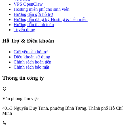
VPS OpenClaw
Hosting miễn phí cho sinh viên
Hướng dẫn gửi hỗ trợ
Hướng dẫn đăng ký Hosting & Tên miền
Hướng dẫn thanh toán
Tuyển dụng
Hỗ Trợ & Điều khoản
Gửi yêu cầu hỗ trợ
Điều khoản sử dụng
Chính sách hoàn tiền
Chính sách bảo mật
Thông tin công ty
Văn phòng làm việc
401/3 Nguyễn Duy Trinh, phường Bình Trưng, Thành phố Hồ Chí
Minh