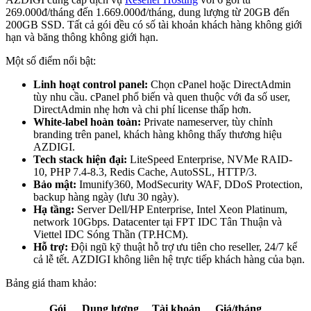
269.000đ/tháng đến 1.669.000đ/tháng, dung lượng từ 20GB đến
200GB SSD. Tất cả gói đều có số tài khoản khách hàng không giới
hạn và băng thông không giới hạn.
Một số điểm nổi bật:
Linh hoạt control panel:
Chọn cPanel hoặc DirectAdmin
tùy nhu cầu. cPanel phổ biến và quen thuộc với đa số user,
DirectAdmin nhẹ hơn và chi phí license thấp hơn.
White-label hoàn toàn:
Private nameserver, tùy chỉnh
branding trên panel, khách hàng không thấy thương hiệu
AZDIGI.
Tech stack hiện đại:
LiteSpeed Enterprise, NVMe RAID-
10, PHP 7.4-8.3, Redis Cache, AutoSSL, HTTP/3.
Bảo mật:
Imunify360, ModSecurity WAF, DDoS Protection,
backup hàng ngày (lưu 30 ngày).
Hạ tầng:
Server Dell/HP Enterprise, Intel Xeon Platinum,
network 10Gbps. Datacenter tại FPT IDC Tân Thuận và
Viettel IDC Sóng Thần (TP.HCM).
Hỗ trợ:
Đội ngũ kỹ thuật hỗ trợ ưu tiên cho reseller, 24/7 kể
cả lễ tết. AZDIGI không liên hệ trực tiếp khách hàng của bạn.
Bảng giá tham khảo:
Gói
Dung lượng
Tài khoản
Giá/tháng