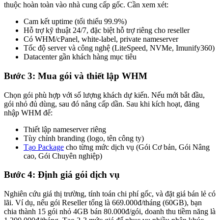
thuộc hoàn toàn vào nhà cung cấp gốc. Cần xem xét:
Cam kết uptime (tối thiểu 99.9%)
Hỗ trợ kỹ thuật 24/7, đặc biệt hỗ trợ riêng cho reseller
Có WHM/cPanel, white-label, private nameserver
Tốc độ server và công nghệ (LiteSpeed, NVMe, Imunify360)
Datacenter gần khách hàng mục tiêu
Bước 3: Mua gói và thiết lập WHM
Chọn gói phù hợp với số lượng khách dự kiến. Nếu mới bắt đầu,
gói nhỏ đủ dùng, sau đó nâng cấp dần. Sau khi kích hoạt, đăng
nhập WHM để:
Thiết lập nameserver riêng
Tùy chỉnh branding (logo, tên công ty)
Tạo Package
cho từng mức dịch vụ (Gói Cơ bản, Gói Nâng
cao, Gói Chuyên nghiệp)
Bước 4: Định giá gói dịch vụ
Nghiên cứu giá thị trường, tính toán chi phí gốc, và đặt giá bán lẻ có
lãi. Ví dụ, nếu gói Reseller tổng là 669.000đ/tháng (60GB), bạn
chia thành 15 gói nhỏ 4GB bán 80.000đ/gói, doanh thu tiềm năng là