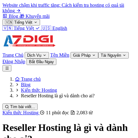
Website chậm khi traffic tăng: Cách kiểm tra hosting có quá tải
không
Blog
🎁
Khuyến mãi
🇻🇳
Tiếng Việt
🇻🇳
Tiếng Việt
🇺🇸
English
Trang Chủ
Tên Miền
Dịch Vụ
Giải Pháp
Tài Nguyên
Đăng Nhập
Bắt Đầu Ngay
Trang chủ
Blog
Kiến thức Hosting
Reseller Hosting là gì và dành cho ai?
Tìm bài viết...
Kiến thức Hosting
11 phút đọc
2,083 từ
Reseller Hosting là gì và dành