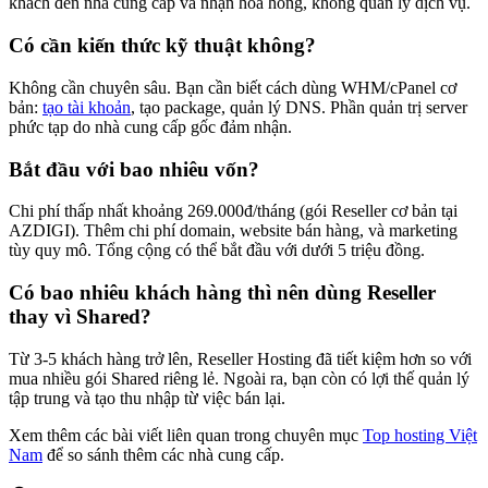
khách đến nhà cung cấp và nhận hoa hồng, không quản lý dịch vụ.
Có cần kiến thức kỹ thuật không?
Không cần chuyên sâu. Bạn cần biết cách dùng WHM/cPanel cơ
bản:
tạo tài khoản
, tạo package, quản lý DNS. Phần quản trị server
phức tạp do nhà cung cấp gốc đảm nhận.
Bắt đầu với bao nhiêu vốn?
Chi phí thấp nhất khoảng 269.000đ/tháng (gói Reseller cơ bản tại
AZDIGI). Thêm chi phí domain, website bán hàng, và marketing
tùy quy mô. Tổng cộng có thể bắt đầu với dưới 5 triệu đồng.
Có bao nhiêu khách hàng thì nên dùng Reseller
thay vì Shared?
Từ 3-5 khách hàng trở lên, Reseller Hosting đã tiết kiệm hơn so với
mua nhiều gói Shared riêng lẻ. Ngoài ra, bạn còn có lợi thế quản lý
tập trung và tạo thu nhập từ việc bán lại.
Xem thêm các bài viết liên quan trong chuyên mục
Top hosting Việt
Nam
để so sánh thêm các nhà cung cấp.