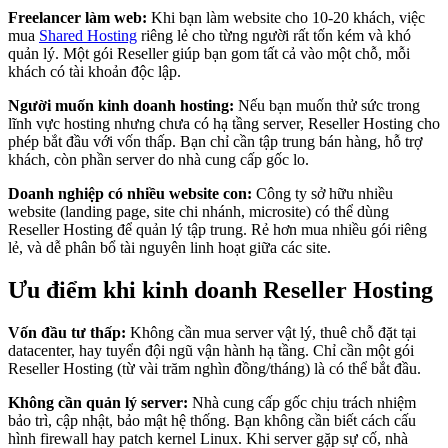
Freelancer làm web:
Khi bạn làm website cho 10-20 khách, việc
mua
Shared Hosting
riêng lẻ cho từng người rất tốn kém và khó
quản lý. Một gói Reseller giúp bạn gom tất cả vào một chỗ, mỗi
khách có tài khoản độc lập.
Người muốn kinh doanh hosting:
Nếu bạn muốn thử sức trong
lĩnh vực hosting nhưng chưa có hạ tầng server, Reseller Hosting cho
phép bắt đầu với vốn thấp. Bạn chỉ cần tập trung bán hàng, hỗ trợ
khách, còn phần server do nhà cung cấp gốc lo.
Doanh nghiệp có nhiều website con:
Công ty sở hữu nhiều
website (landing page, site chi nhánh, microsite) có thể dùng
Reseller Hosting để quản lý tập trung. Rẻ hơn mua nhiều gói riêng
lẻ, và dễ phân bổ tài nguyên linh hoạt giữa các site.
Ưu điểm khi kinh doanh Reseller Hosting
Vốn đầu tư thấp:
Không cần mua server vật lý, thuê chỗ đặt tại
datacenter, hay tuyển đội ngũ vận hành hạ tầng. Chỉ cần một gói
Reseller Hosting (từ vài trăm nghìn đồng/tháng) là có thể bắt đầu.
Không cần quản lý server:
Nhà cung cấp gốc chịu trách nhiệm
bảo trì, cập nhật, bảo mật hệ thống. Bạn không cần biết cách cấu
hình firewall hay patch kernel Linux. Khi server gặp sự cố, nhà