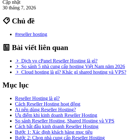
Cập nhật
30 tháng 7, 2026
Chủ đề
#reseller hosting
Bài viết liên quan
Dịch vụ cPanel Reseller Hosting là gì?
So sánh 5 nhà cung cấp hosting Việt Nam năm 2026
Cloud hosting là gì? Khác gì shared hosting và VPS?
Mục lục
Reseller Hosting là gì?
Cách Reseller Hosting hoạt động
Ai nên dùng Reseller Hosting?
Ưu điểm khi kinh doanh Reseller Hosting
So sánh Reseller Hosting, Shared Hosting và VPS
Cách bắt đầu kinh doanh Reseller Hosting
Bước 1: Xác định khách hàng mục tiêu
Bước 2: Chọn nhà cung cấp Reseller Hosting