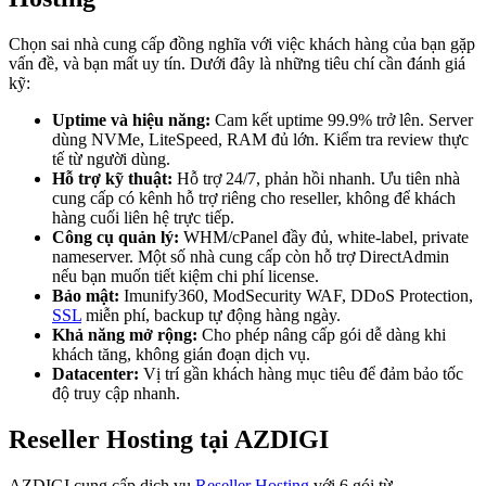
Chọn sai nhà cung cấp đồng nghĩa với việc khách hàng của bạn gặp
vấn đề, và bạn mất uy tín. Dưới đây là những tiêu chí cần đánh giá
kỹ:
Uptime và hiệu năng:
Cam kết uptime 99.9% trở lên. Server
dùng NVMe, LiteSpeed, RAM đủ lớn. Kiểm tra review thực
tế từ người dùng.
Hỗ trợ kỹ thuật:
Hỗ trợ 24/7, phản hồi nhanh. Ưu tiên nhà
cung cấp có kênh hỗ trợ riêng cho reseller, không để khách
hàng cuối liên hệ trực tiếp.
Công cụ quản lý:
WHM/cPanel đầy đủ, white-label, private
nameserver. Một số nhà cung cấp còn hỗ trợ DirectAdmin
nếu bạn muốn tiết kiệm chi phí license.
Bảo mật:
Imunify360, ModSecurity WAF, DDoS Protection,
SSL
miễn phí, backup tự động hàng ngày.
Khả năng mở rộng:
Cho phép nâng cấp gói dễ dàng khi
khách tăng, không gián đoạn dịch vụ.
Datacenter:
Vị trí gần khách hàng mục tiêu để đảm bảo tốc
độ truy cập nhanh.
Reseller Hosting tại AZDIGI
AZDIGI cung cấp dịch vụ
Reseller Hosting
với 6 gói từ