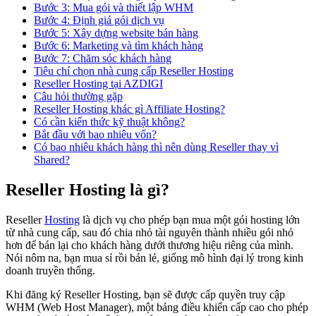
Bước 3: Mua gói và thiết lập WHM
Bước 4: Định giá gói dịch vụ
Bước 5: Xây dựng website bán hàng
Bước 6: Marketing và tìm khách hàng
Bước 7: Chăm sóc khách hàng
Tiêu chí chọn nhà cung cấp Reseller Hosting
Reseller Hosting tại AZDIGI
Câu hỏi thường gặp
Reseller Hosting khác gì Affiliate Hosting?
Có cần kiến thức kỹ thuật không?
Bắt đầu với bao nhiêu vốn?
Có bao nhiêu khách hàng thì nên dùng Reseller thay vì
Shared?
Reseller Hosting là gì?
Reseller
Hosting
là dịch vụ cho phép bạn mua một gói hosting lớn
từ nhà cung cấp, sau đó chia nhỏ tài nguyên thành nhiều gói nhỏ
hơn để bán lại cho khách hàng dưới thương hiệu riêng của mình.
Nói nôm na, bạn mua sỉ rồi bán lẻ, giống mô hình đại lý trong kinh
doanh truyền thống.
Khi đăng ký Reseller Hosting, bạn sẽ được cấp quyền truy cập
WHM (Web Host Manager), một bảng điều khiển cấp cao cho phép