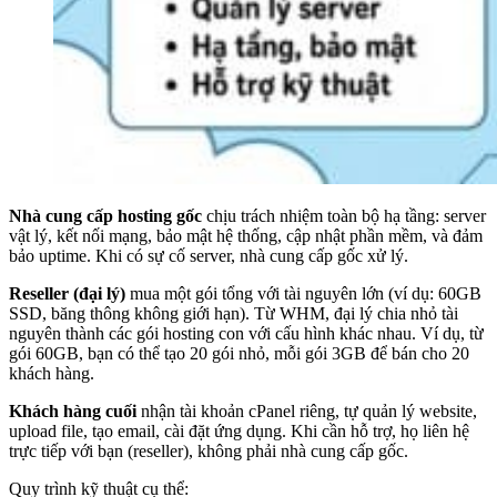
Nhà cung cấp hosting gốc
chịu trách nhiệm toàn bộ hạ tầng: server
vật lý, kết nối mạng, bảo mật hệ thống, cập nhật phần mềm, và đảm
bảo uptime. Khi có sự cố server, nhà cung cấp gốc xử lý.
Reseller (đại lý)
mua một gói tổng với tài nguyên lớn (ví dụ: 60GB
SSD, băng thông không giới hạn). Từ WHM, đại lý chia nhỏ tài
nguyên thành các gói hosting con với cấu hình khác nhau. Ví dụ, từ
gói 60GB, bạn có thể tạo 20 gói nhỏ, mỗi gói 3GB để bán cho 20
khách hàng.
Khách hàng cuối
nhận tài khoản cPanel riêng, tự quản lý website,
upload file, tạo email, cài đặt ứng dụng. Khi cần hỗ trợ, họ liên hệ
trực tiếp với bạn (reseller), không phải nhà cung cấp gốc.
Quy trình kỹ thuật cụ thể: