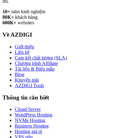
ưu.
10+
năm kinh nghiệm
80K+
khách hàng
600K+
websites
Về AZDIGI
Giới thiệu
Liên hệ
Cam kết chất lượng (SLA)
Chương trình Affiliate
Tài liệu & Biểu mẫu
Blog
Khuyến mãi
AZDIGI Tools
Thông tin cần biết
Cloud Server
WordPress Hosting
NVMe Hosting
Business Hosting
Hosting giá rẻ
VPS n8n