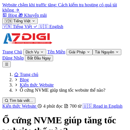
Website chậm khi traffic tăng: Cách kiểm tra hosting có quá tải
không
Blog
🎁
Khuyến mãi
🇻🇳
Tiếng Việt
🇻🇳
Tiếng Việt
🇺🇸
English
Trang Chủ
Tên Miền
Dịch Vụ
Giải Pháp
Tài Nguyên
Đăng Nhập
Bắt Đầu Ngay
Trang chủ
Blog
Kiến thức Website
Ổ cứng NVME giúp tăng tốc website thế nào?
Tìm bài viết...
Kiến thức Website
4 phút đọc
700 từ
🇺🇸
Read in English
Ổ cứng NVME giúp tăng tốc