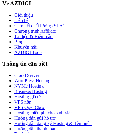
Về AZDIGI
Giới thiệu
Liên hệ
Cam kết chất lượng (SLA)
Chương trình Affiliate
Tài liệu & Biểu mẫu
Blog
Khuyến mãi
AZDIGI Tools
Thông tin cần biết
Cloud Server
WordPress Hosting
NVMe Hosting
Business Hosting
Hosting giá rẻ
VPS n8n
VPS OpenClaw
Hosting miễn phí cho sinh viên
Hướng dẫn gửi hỗ trợ
Hướng dẫn đăng ký Hosting & Tên miền
Hướng dẫn thanh toán