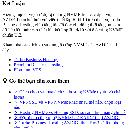
Kết Luận
Hiện tại ngoài việc sử dụng ổ cứng NVME trên các dịch vụ,
AZDIGI còn kết hợp vơí việc thiết lập Raid 10 trên dịch vụ Turbo
Business Hosting giúp tăng tốc độ đọc ghi đồng thời tăng an toàn
dữ liệu lên mức cao nhất khi kết hợp Raid-10 với 8 ổ cứng NVME
chuẩn U.2.
Khám phá các dịch vụ sử dụng ổ cứng NVME của AZDIGI tại
đây.
Turbo Business Hosting
Premium Business Hosting
PLatinum VPS
Có thể bạn cần xem thêm
Cách chọn và mua dịch vụ hosting NVMe uy tín và chất
lượng
VPS SSD và VPS NVMe: khác nhau thế nào, chọn loại
nào?
Hosting NVMe vs Hosting SSD: so sánh hiệu năng chi tiết
Đặc điểm công nghệ NVMe U.2 RAID-10 tại AZDIGI
Turbo Business Hosting AZDIGI thế hệ mới - Tiên phong
công nghệ