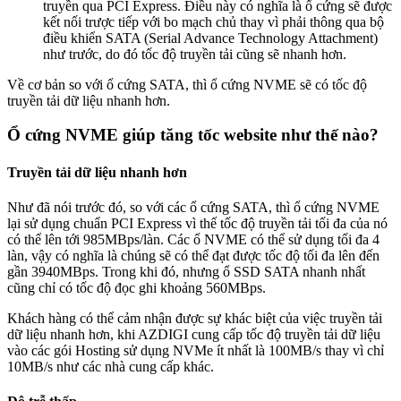
truyền qua PCI Express. Điều này có nghĩa là ổ cứng sẽ được
kết nối trược tiếp với bo mạch chủ thay vì phải thông qua bộ
điều khiển SATA (Serial Advance Technology Attachment)
như trước, do đó tốc độ truyền tải cũng sẽ nhanh hơn.
Về cơ bản so với ổ cứng SATA, thì ổ cứng NVME sẽ có tốc độ
truyền tải dữ liệu nhanh hơn.
Ổ cứng NVME giúp tăng tốc website như thế nào?
Truyền tải dữ liệu nhanh hơn
Như đã nói trước đó, so với các ổ cứng SATA, thì ổ cứng NVME
lại sử dụng chuẩn PCI Express vì thế tốc độ truyền tải tối đa của nó
có thể lên tới 985MBps/làn. Các ổ NVME có thể sử dụng tối đa 4
làn, vậy có nghĩa là chúng sẽ có thể đạt được tốc độ tối đa lên đến
gần 3940MBps. Trong khi đó, nhưng ổ SSD SATA nhanh nhất
cũng chỉ có tốc độ đọc ghi khoảng 560MBps.
Khách hàng có thể cảm nhận được sự khác biệt của việc truyền tải
dữ liệu nhanh hơn, khi AZDIGI cung cấp tốc độ truyền tải dữ liệu
vào các gói Hosting sử dụng NVMe ít nhất là 100MB/s thay vì chỉ
10MB/s như các nhà cung cấp khác.