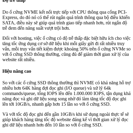
Độ trễ thấp
Do ổ cứng NVME kết nối trực tiếp với CPU thông qua cổng PCI-
Express, do đó nó có thể rút ngắn quá trình thông qua bộ điều khiển
SATA, điều này sẽ giúp quá trình giao tiếp nhanh hơn, rút ngắn độ
trễ đem đến năng suất vượt trội hơn.
Đối với hosting, việc ổ cứng có độ trễ thấp đặc biệt hữu ích cho việc
tăng tốc ứng dụng cơ sở dữ liệu khi mỗi giây gửi đi rất nhiều truy
vấn, mỗi truy vấn tiết kiệm được khoảng 50% trên ổ cứng NVMe so
với ổ cứng SSD thông thường, cũng đủ để giảm thời gian xử lý của
website rất nhiều.
Hiệu năng cao
So với các ổ cứng SSD thông thường thì NVME có khả năng hỗ trợ
nhiều hơn 64K hàng đợi đọc ghi (I/O queue) và xử lý 64k
commands/queue, tổng IOPS lên đến 1.000.000 IOPS, tận dụng khả
năng đọc và ghi dữ liệu song song nhờ đó làm tăng tốc độ đọc ghi
lên tới 10GB/s, nhanh gấp hơn 15 lần so với ổ cứng SSD.
Và với tốc độ đọc ghi đến gần 10GB/s khi sử dụng ngoài thực tế sẽ
giúp khách hàng tăng tốc độ website đáng kể vì thời gian xử lý đọc
ghi dữ liệu nhanh hơn đến 10 lần so với ổ cứng SSD.