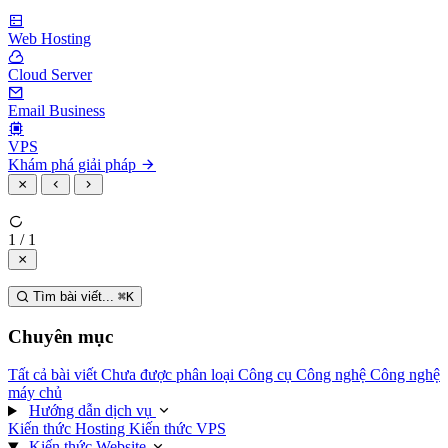
Web Hosting
Cloud Server
Email Business
VPS
Khám phá giải pháp
1 / 1
Tìm bài viết...
⌘
K
Chuyên mục
Tất cả bài viết
Chưa được phân loại
Công cụ
Công nghệ
Công nghệ
máy chủ
Hướng dẫn dịch vụ
Kiến thức Hosting
Kiến thức VPS
Kiến thức Website